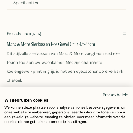
Specificaties
Productomschrijving
Mars & More Sierkussen Koe Gewei Grijs 45x45cm
Dit stijlvolle sierkussen van Mars & More voegt een rustieke
touch toe aan uw woonkamer. Met zijn charmante
koeiengewei-print in grijs is het een eyecatcher op elke bank
of stoel.
Privacybeleid
Afmetingen: 45x45x5cm
Wij gebruiken cookies
Materiaal: Zacht vachten stof
We kunnen deze plaatsen voor analyse van onze bezoekersgegevens, om
Kleur: Grijs met koe-gewei design
onze website te verbeteren, gepersonaliseerde inhoud te tonen en om u
Gewicht: 750 gram
een geweldige website-ervaring te bieden. Voor meer informatie over de
cookies die we gebruiken opent u de instellingen.
Artikelnummer: OMKSGB