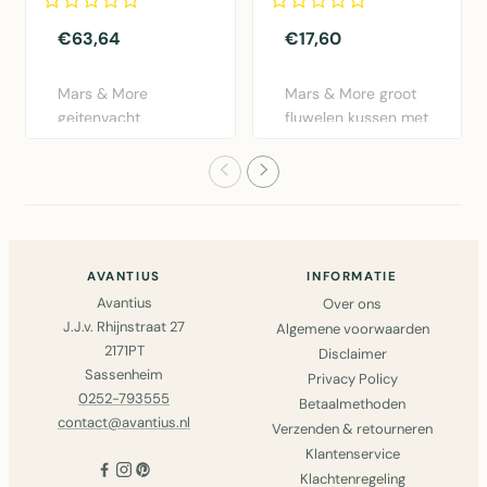
€63,64
€17,60
Mars & More
Mars & More groot
geitenvacht
fluwelen kussen met
sierkussen in naturel
exotisch
bruin. 30x50cm..
vogeldesign i..
AVANTIUS
INFORMATIE
Avantius
Over ons
J.J.v. Rhijnstraat 27
Algemene voorwaarden
2171PT
Disclaimer
Sassenheim
Privacy Policy
0252-793555
Betaalmethoden
contact@avantius.nl
Verzenden & retourneren
Klantenservice
Klachtenregeling