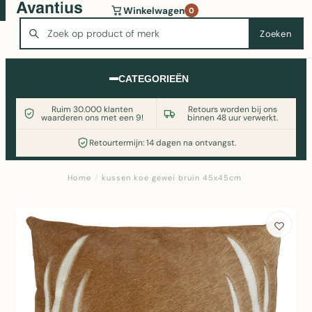
Wasmachine of koelkast nodig? Vergelijk alle prijzen op
Winkelwagen
0
Witgoedaanbod.nl
Zoeken
Zoeken
CATEGORIEËN
Ruim 30.000 klanten
Retours worden bij ons
waarderen ons met een 9!
binnen 48 uur verwerkt.
Retourtermijn: 14 dagen na ontvangst.
Home
/
kussen koe gewei bruin 45x45cm