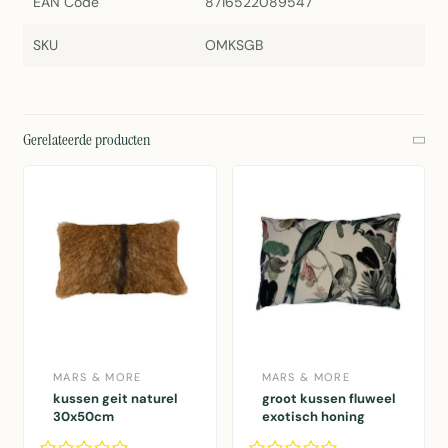
EAN Code
8716522089547
SKU
OMKSGB
Gerelateerde producten
MARS & MORE
MARS & MORE
kussen geit naturel
groot kussen fluweel
30x50cm
exotisch honing
vogel 40x60cm