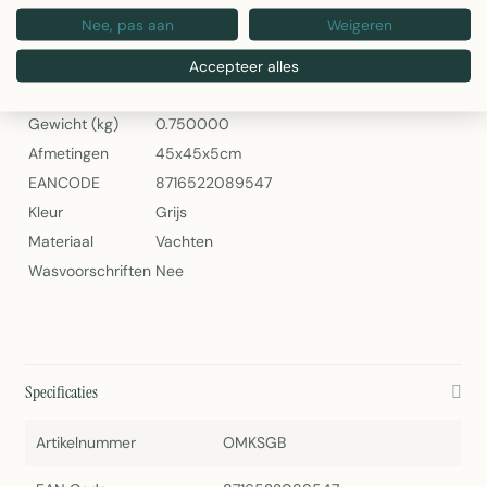
Mars & More Sierkussen Koe Gewei Grijs 45x45cm
Nee, pas aan
Weigeren
Specificaties
Accepteer alles
Artikelnummer
OMKSGB
Gewicht (kg)
0.750000
Afmetingen
45x45x5cm
EANCODE
8716522089547
Kleur
Grijs
Materiaal
Vachten
Wasvoorschriften
Nee
Specificaties
Artikelnummer
OMKSGB