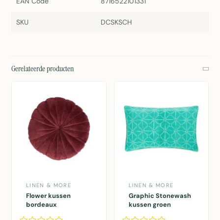
EAN Code
8716522101331
SKU
DCSKSCH
Gerelateerde producten
LINEN & MORE
LINEN & MORE
Flower kussen
Graphic Stonewash
bordeaux
kussen groen
dia40x12cm
30x50cm