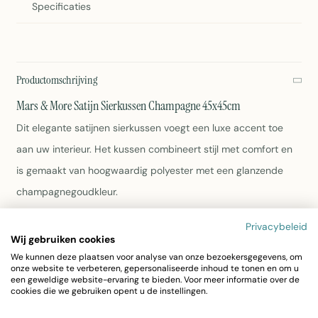
Specificaties
Productomschrijving
Mars & More Satijn Sierkussen Champagne 45x45cm
Dit elegante satijnen sierkussen voegt een luxe accent toe
aan uw interieur. Het kussen combineert stijl met comfort en
is gemaakt van hoogwaardig polyester met een glanzende
champagnegoudkleur.
Privacybeleid
Afmetingen: 45x45cm
Wij gebruiken cookies
Materiaal: Satijn polyester
We kunnen deze plaatsen voor analyse van onze bezoekersgegevens, om
Kleur: Champagnegoud
onze website te verbeteren, gepersonaliseerde inhoud te tonen en om u
Wasbaar op 30 graden
een geweldige website-ervaring te bieden. Voor meer informatie over de
cookies die we gebruiken opent u de instellingen.
Gewicht: 0,62 kg