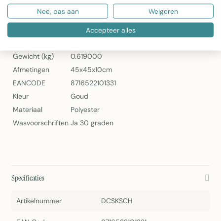
Mars & More Satijn Sierkussen Champagne 45x45cm
Nee, pas aan
Weigeren
Specificaties
Accepteer alles
Artikelnummer
DCSKSCH
Gewicht (kg)
0.619000
Afmetingen
45x45x10cm
EANCODE
8716522101331
Kleur
Goud
Materiaal
Polyester
Wasvoorschriften
Ja 30 graden
Specificaties
Artikelnummer
DCSKSCH