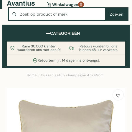
Wasmachine of koelkast nodig? Vergelijk alle prijzen op
Winkelwagen
0
Witgoedaanbod.nl
Zoeken
Zoeken
CATEGORIEËN
Ruim 30.000 klanten
Retours worden bij ons
waarderen ons met een 9!
binnen 48 uur verwerkt.
Retourtermijn: 14 dagen na ontvangst.
Home
/
kussen satijn champagne 45x45cm