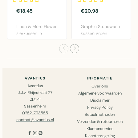
€18,45
€20,98
Linen & More Flower
Graphic Stonewash
sierkussen in
kussen groen
bordeaux rood.
30x50cm van Linen
Diameter 40..
& More. Lux..
AVANTIUS
INFORMATIE
Avantius
Over ons
J.J.v. Rhijnstraat 27
Algemene voorwaarden
2171PT
Disclaimer
Sassenheim
Privacy Policy
0252-793555
Betaalmethoden
contact@avantius.nl
Verzenden & retourneren
Klantenservice
Klachtenregeling