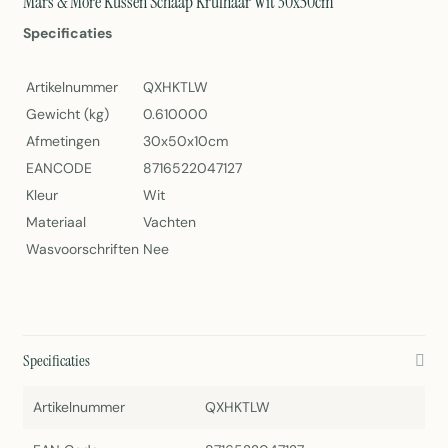
Mars & More Kussen Schaap Krulhaar Wit 30x50cm
Specificaties
Artikelnummer
QXHKTLW
Gewicht (kg)
0.610000
Afmetingen
30x50x10cm
EANCODE
8716522047127
Kleur
Wit
Materiaal
Vachten
Wasvoorschriften
Nee
Specificaties
Artikelnummer
QXHKTLW