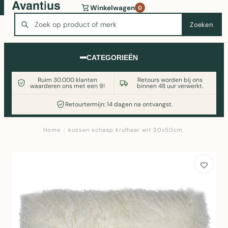
Wasmachine of koelkast nodig? Vergelijk alle prijzen op
Winkelwagen
0
Witgoedaanbod.nl
Zoeken
Zoeken
CATEGORIEËN
Ruim 30.000 klanten
Retours worden bij ons
waarderen ons met een 9!
binnen 48 uur verwerkt.
Retourtermijn: 14 dagen na ontvangst.
Home
/
kussen schaap krulhaar wit 30x50cm