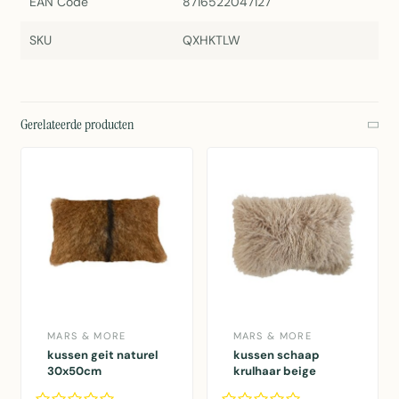
EAN Code
8716522047127
SKU
QXHKTLW
Gerelateerde producten
MARS & MORE
MARS & MORE
kussen geit naturel
kussen schaap
30x50cm
krulhaar beige
30x50cm