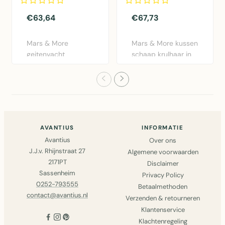
€63,64
€67,73
Mars & More
Mars & More kussen
geitenvacht
schaap krulhaar in
sierkussen in naturel
beige. Zacht
bruin. 30x50cm..
schapenva..
AVANTIUS
INFORMATIE
Avantius
Over ons
J.J.v. Rhijnstraat 27
Algemene voorwaarden
2171PT
Disclaimer
Sassenheim
Privacy Policy
0252-793555
Betaalmethoden
contact@avantius.nl
Verzenden & retourneren
Klantenservice
Klachtenregeling