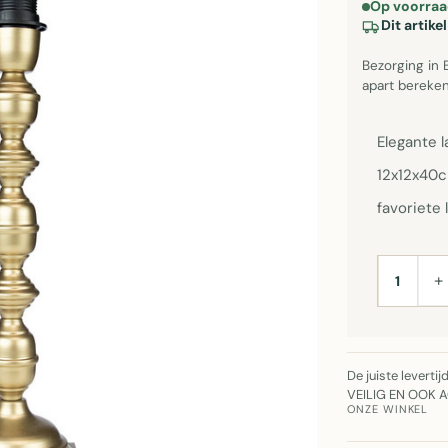
Op voorraa
Dit artik
Bezorging in 
apart bereken
Elegante 
12x12x40c
favoriete
+
AANTAL
De juiste leverti
VEILIG EN OOK 
ONZE WINKEL