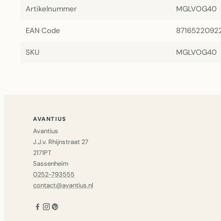
Artikelnummer
MGLVOG40
EAN Code
8716522092
SKU
MGLVOG40
AVANTIUS
Avantius
J.J.v. Rhijnstraat 27
2171PT
Sassenheim
0252-793555
contact@avantius.nl