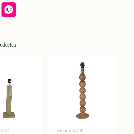
roducten
MORE
MARS & MORE
M