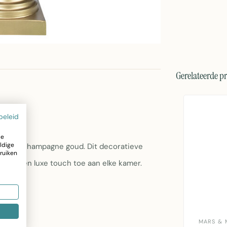
Gerelateerde p
beleid
ze
ldige
voet in champagne goud. Dit decoratieve
ruiken
oegt een luxe touch toe aan elke kamer.
MARS & 