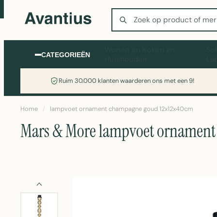
Zoeken
Wonen en Koken en
Sc
CATEGORIEËN
Huishouden
La
Ruim 30.000 klanten waarderen ons met een 9!
Home
/
lampvoet ornament champagne goud 12x12x40cm
Mars & More lampvoet ornament