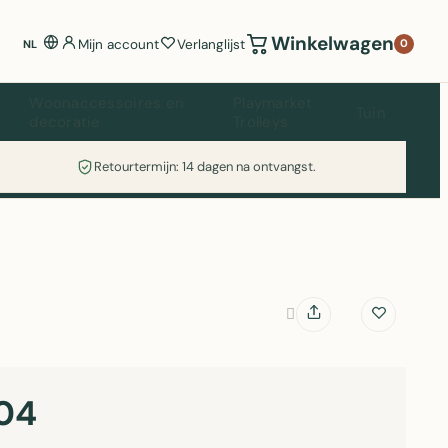
Winkelwagen
Mijn account
Verlanglijst
0
NL
Woonaccessoires en
Playmarket
Tuin
decoratie
Trolleys
Retourtermijn: 14 dagen na ontvangst.
04