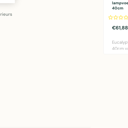
lampvoe
40cm
rieurs
€61,88
Eucalyp
40cm va
Natuurli