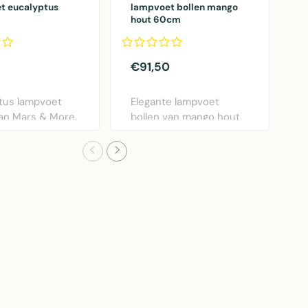
t eucalyptus
lampvoet bollen mango
k
hout 60cm
r
€91,50
€
tus lampvoet
Elegante lampvoet
K
n Mars & More.
bollen van mango hout,
r
jk houten ..
60cm hoog. Natuurli..
d
n.