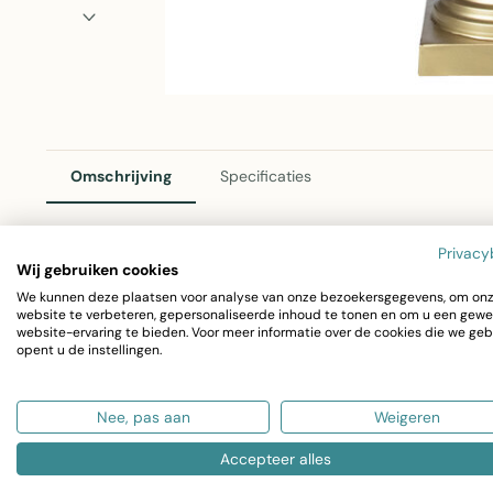
Omschrijving
Specificaties
Privacy
Wij gebruiken cookies
Lampvoet Ornament Champagne Goud
We kunnen deze plaatsen voor analyse van onze bezoekersgegevens, om on
website te verbeteren, gepersonaliseerde inhoud te tonen en om u een gewe
Breng elegantie in uw interieur met deze sfeervolle lamp
website-ervaring te bieden. Voor meer informatie over de cookies die we geb
opent u de instellingen.
ornament vormt de perfecte basis voor uw tafellamp en v
Afmeting: 12x12x40 cm
Nee, pas aan
Weigeren
Kleur: Champagne goud
Accepteer alles
Materiaal: Aluminium