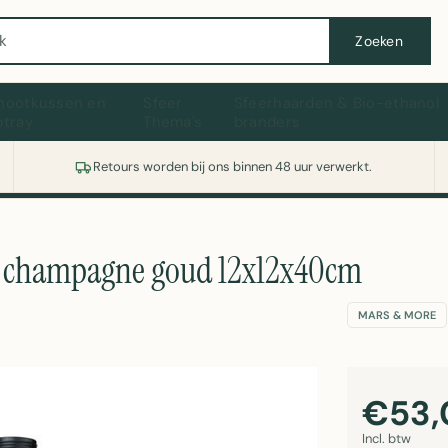
Wasmachine of koelkast nodig? Vergelijk alle prijzen op Witgoedaanbod.nl
Zoeken
hootkussen en
Sfeer
Sfeerhaarden & Bio-ethanol
ptray
Thema's
branders
Retours worden bij ons binnen 48 uur verwerkt.
 champagne goud 12x12x40cm
MARS & MORE
€53,
Incl. btw