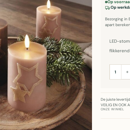
Op voorraa
Op werkda
Bezorging in 
apart bereken
LED-stomp
flikkeren
+
AANTAL
De juiste leverti
VEILIG EN OOK 
ONZE WINKEL