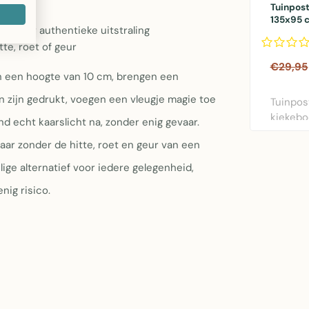
Tuinpos
etails
135x95 
m voor authentieke uitstraling
tte, roet of geur
€29,95
n een hoogte van 10 cm, brengen een
n zijn gedrukt, voegen een vleugje magie toe
Tuinpos
kiekeb
 echt kaarslicht na, zonder enig gevaar.
Fotogra
aar zonder de hitte, roet en geur van een
XL..
lige alternatief voor iedere gelegenheid,
nig risico.