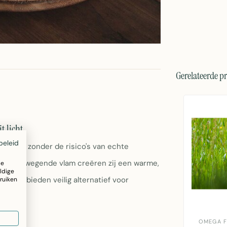
Gerelateerde p
t licht
beleid
in huis zonder de risico's van echte
ische bewegende vlam creëren zij een warme,
ze
ldige
jen en bieden veilig alternatief voor
ruiken
OMEGA 