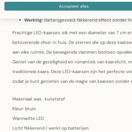
Materiaal:
Was en kunststof met gedrukte sterrend
Accepteer alles
LED-technologie:
Warmwit licht met bewegende vla
Werking:
Batterijgevoed, flikkerend effect zonder hi
Prachtige LED-kaarsen, elk met een diameter van 7 cm e
betoverende sfeer in huis. De sterren die op deze kaarse
aan elke ruimte. De bewegende vlammen bootsen opvallend
Geniet van de gezelligheid en romantiek van kaarslicht, m
traditionele kaars. Deze LED-kaarsen zijn het perfecte vei
zodat je kunt genieten van de magie van kaarsen zonder e
Materiaal: was , kunststof
Kleur: bruin
Warmwitte LED
Licht flikkerend / werkt op batterijen