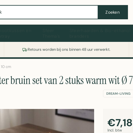
Wasmachine of koelkast nodig? Vergelijk alle prijzen op Witgoedaanbod.nl
Zoeken
hootkussen en
Sfeer
Sfeerhaarden & Bio-ethanol
ptray
Thema's
branders
Retours worden bij ons binnen 48 uur verwerkt.
x 10 cm
 bruin set van 2 stuks warm wit Ø 7
DREAM-LIVING
€7,18
Incl. btw