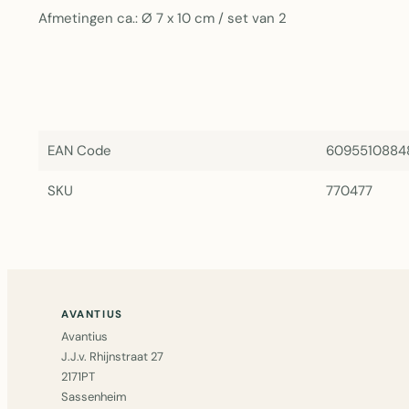
Afmetingen ca.: Ø 7 x 10 cm / set van 2
EAN Code
6095510884
SKU
770477
AVANTIUS
Avantius
J.J.v. Rhijnstraat 27
2171PT
Sassenheim