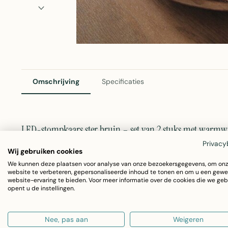
Omschrijving
Specificaties
LED-stompkaars ster bruin – set van 2 stuks met warmwi
Privacy
Deze set van twee LED-stompkaarsen brengt gezelligheid 
Wij gebruiken cookies
kaarsen. Met hun sfeervolle sterornamentatie en realist
We kunnen deze plaatsen voor analyse van onze bezoekersgegevens, om on
website te verbeteren, gepersonaliseerde inhoud te tonen en om u een gewe
intieme sfeer in elke ruimte. De kaarsen werken op batteri
website-ervaring te bieden. Voor meer informatie over de cookies die we geb
opent u de instellingen.
traditioneel kaarslicht.
Nee, pas aan
Weigeren
Afmeting:
Diameter 7 cm, hoogte 10 cm per kaars