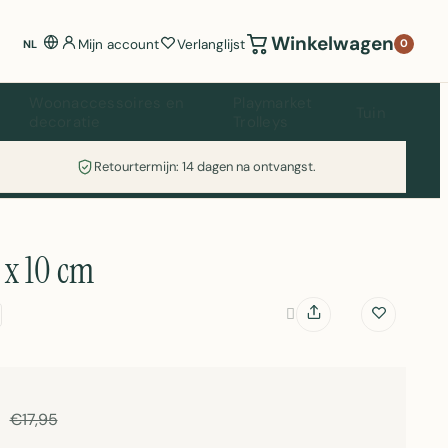
Winkelwagen
Mijn account
Verlanglijst
0
NL
Woonaccessoires en
Playmarket
Tuin
decoratie
Trolleys
Retourtermijn: 14 dagen na ontvangst.
 x 10 cm
€17,95