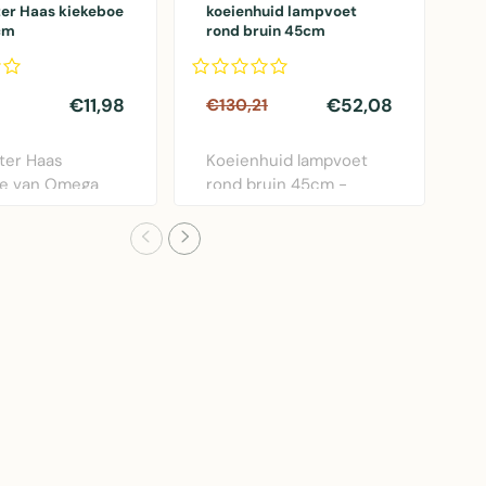
ter Haas kiekeboe
koeienhuid lampvoet
M
cm
rond bruin 45cm
t
2
€11,98
€52,08
€130,21
€
ter Haas
Koeienhuid lampvoet
M
oe van Omega
rond bruin 45cm -
v
fie | 135x95 cm
decoratieve lamp met
m
n..