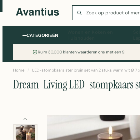
Zoeken
Wonen en Koken en
Sc
CATEGORIEËN
Huishouden
La
Ruim 30.000 klanten waarderen ons met een 9!
Home
/
LED-stompkaars ster bruin set van 2 stuks warm wit Ø 7 
Dream-Living LED-stompkaars ster