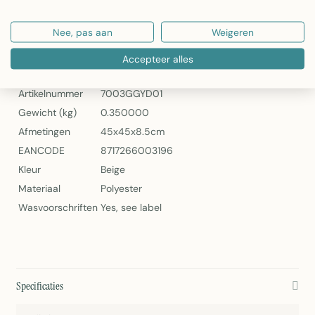
Artikelnummer: 7003GGYD01
Nee, pas aan
Weigeren
Leila Sierkussen Beige 45x45cm van Linen & More
Specificaties
Accepteer alles
Artikelnummer
7003GGYD01
Gewicht (kg)
0.350000
Afmetingen
45x45x8.5cm
EANCODE
8717266003196
Kleur
Beige
Materiaal
Polyester
Wasvoorschriften
Yes, see label
Specificaties