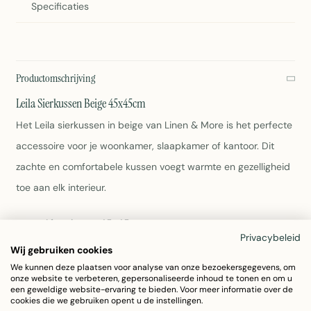
Specificaties
Productomschrijving
Leila Sierkussen Beige 45x45cm
Het Leila sierkussen in beige van Linen & More is het perfecte
accessoire voor je woonkamer, slaapkamer of kantoor. Dit
zachte en comfortabele kussen voegt warmte en gezelligheid
toe aan elk interieur.
Afmetingen: 45x45cm
Privacybeleid
Materiaal: Polyester
Wij gebruiken cookies
Kleur: Beige
We kunnen deze plaatsen voor analyse van onze bezoekersgegevens, om
Gewicht: 350 gram
onze website te verbeteren, gepersonaliseerde inhoud te tonen en om u
Dikte: 8.5cm
een geweldige website-ervaring te bieden. Voor meer informatie over de
cookies die we gebruiken opent u de instellingen.
Eenvoudig wasbaar volgens etiket