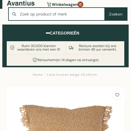
Wasmachine of koelkast nodig? Vergelijk alle prijzen op
Winkelwagen
0
Witgoedaanbod.nl
Zoeken
Zoeken
CATEGORIEËN
Ruim 30.000 klanten
Retours worden bij ons
waarderen ons met een 9!
binnen 48 uur verwerkt.
Retourtermijn: 14 dagen na ontvangst.
Home
/
Leila kussen beige 45x45cm