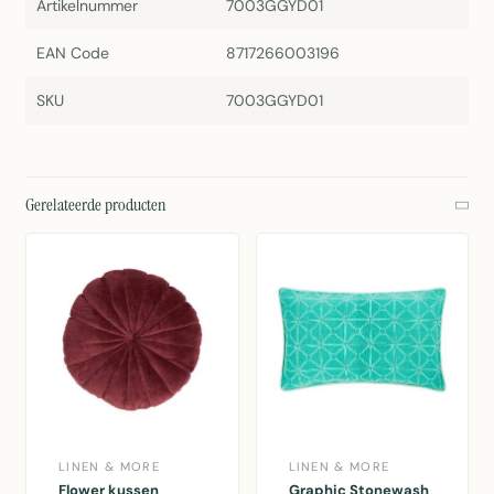
Artikelnummer
7003GGYD01
EAN Code
8717266003196
SKU
7003GGYD01
Gerelateerde producten
LINEN & MORE
LINEN & MORE
Flower kussen
Graphic Stonewash