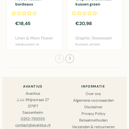
bordeaux
kussen groen
dia40x12cm
30x50cm
€18,45
€20,98
Linen & More Flower
Graphic Stonewash
sierkussen in
kussen groen
bordeaux rood.
30x50cm van Linen
Diameter 40..
& More. Lux..
AVANTIUS
INFORMATIE
Avantius
Over ons
J.J.v. Rhijnstraat 27
Algemene voorwaarden
2171PT
Disclaimer
Sassenheim
Privacy Policy
0252-793555
Betaalmethoden
contact@avantius.nl
Verzenden & retourneren