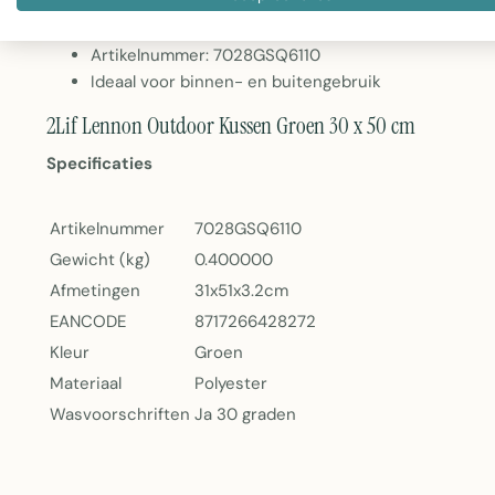
Gewicht: 400 gram
Wasbaar op 30°C
Artikelnummer: 7028GSQ6110
Ideaal voor binnen- en buitengebruik
2Lif Lennon Outdoor Kussen Groen 30 x 50 cm
Specificaties
Artikelnummer
7028GSQ6110
Gewicht (kg)
0.400000
Afmetingen
31x51x3.2cm
EANCODE
8717266428272
Kleur
Groen
Materiaal
Polyester
Wasvoorschriften
Ja 30 graden