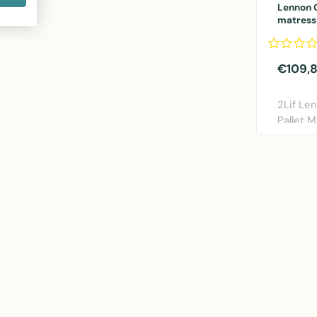
Lennon 
matress 
120x80
€109,
2Lif Le
Pallet M
lichtgri