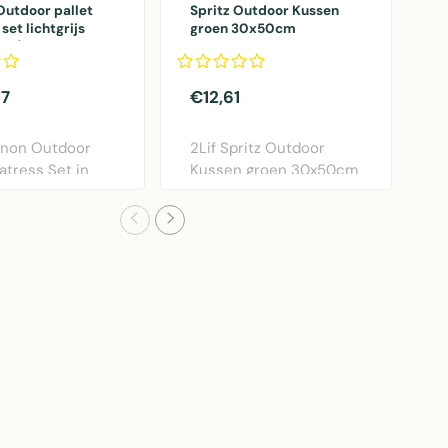
Outdoor pallet
Spritz Outdoor Kussen
O
set lichtgrijs
groen 30x50cm
l
cm/120x40cm
87
€12,61
€
nnon Outdoor
2Lif Spritz Outdoor
2
atress Set in
Kussen groen 30x50cm
S
js. Comfor..
- comfortabel polye..
6