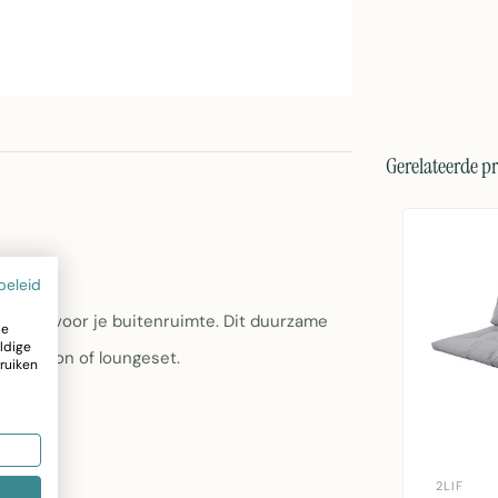
Gerelateerde p
beleid
ssoire voor je buitenruimte. Dit duurzame
ze
ldige
as, balkon of loungeset.
ruiken
2LIF