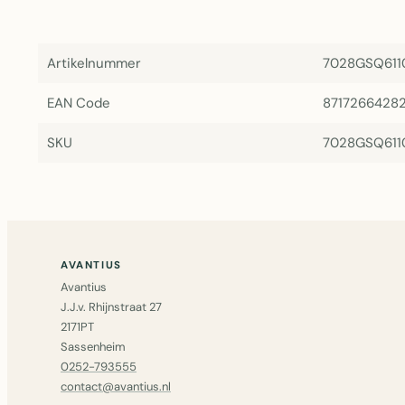
Artikelnummer
7028GSQ611
EAN Code
8717266428
SKU
7028GSQ611
AVANTIUS
Avantius
J.J.v. Rhijnstraat 27
2171PT
Sassenheim
0252-793555
contact@avantius.nl