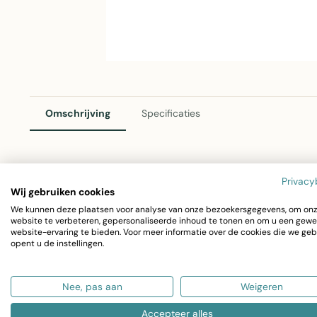
Omschrijving
Specificaties
2Lif Lennon Outdoor Kussen Groen 30 x 50 cm
Privacy
Wij gebruiken cookies
Het Lennon outdoor kussen van 2Lif is het perfecte acce
We kunnen deze plaatsen voor analyse van onze bezoekersgegevens, om on
website te verbeteren, gepersonaliseerde inhoud te tonen en om u een gewe
tuinkussen in frisse groen biedt comfort en stijl voor terr
website-ervaring te bieden. Voor meer informatie over de cookies die we geb
opent u de instellingen.
Afmetingen: 30 x 50 cm
Kleur: Groen
Nee, pas aan
Weigeren
Materiaal: Polyester (weerfest)
Accepteer alles