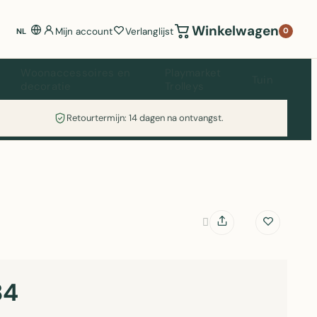
Winkelwagen
Mijn account
Verlanglijst
0
NL
Woonaccessoires en
Playmarket
Tuin
decoratie
Trolleys
Retourtermijn: 14 dagen na ontvangst.
84