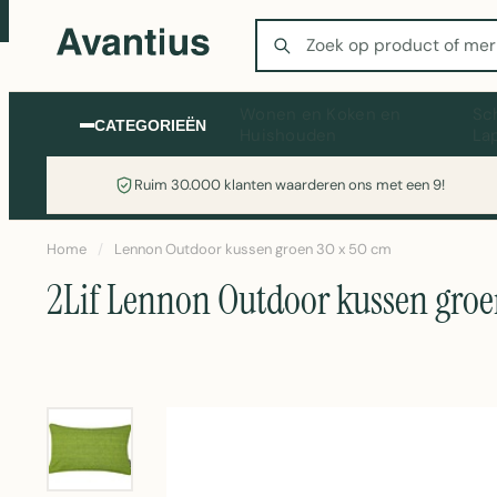
Zoeken
Wonen en Koken en
Sc
CATEGORIEËN
Huishouden
La
Ruim 30.000 klanten waarderen ons met een 9!
Home
/
Lennon Outdoor kussen groen 30 x 50 cm
2Lif Lennon Outdoor kussen groe