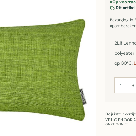
Op voorraa
Dit artik
Bezorging in 
apart bereken
2Lif Lenn
polyester 
op 30°C.
L
+
AANTAL
De juiste leverti
VEILIG EN OOK 
ONZE WINKEL