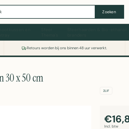
Wasmachine of koelkast nodig? Vergelijk alle prijzen op Witgoedaanbod.nl
Zoeken
hootkussen en
Sfeer
Sfeerhaarden & Bio-ethanol
ptray
Thema's
branders
Retours worden bij ons binnen 48 uur verwerkt.
n 30 x 50 cm
2LIF
€16,
Incl. btw