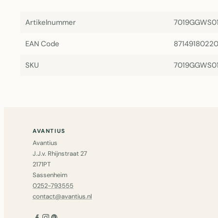
Artikelnummer
7019GGWS0
EAN Code
8714918022
SKU
7019GGWS0
AVANTIUS
Avantius
J.J.v. Rhijnstraat 27
2171PT
Sassenheim
0252-793555
contact@avantius.nl