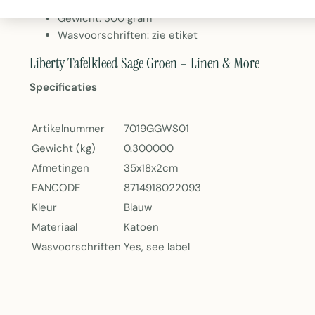
Artikelnummer: 7019GGWS01
Gewicht: 300 gram
Wasvoorschriften: zie etiket
Liberty Tafelkleed Sage Groen – Linen & More
Specificaties
Artikelnummer
7019GGWS01
Gewicht (kg)
0.300000
Afmetingen
35x18x2cm
EANCODE
8714918022093
Kleur
Blauw
Materiaal
Katoen
Wasvoorschriften
Yes, see label