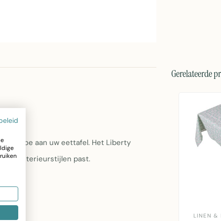
Gerelateerde p
beleid
ze
stijl toe aan uw eettafel. Het Liberty
ldige
ruiken
verse interieurstijlen past.
LINEN &