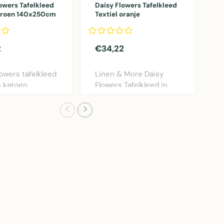
owers Tafelkleed
Daisy Flowers Tafelkleed
D
 groen 140x250cm
Textiel oranje
o
140x250cm
2
€34,22
€
owers tafelkleed
Linen & More Daisy
D
n katoen,
Flowers Tafelkleed in
o
cm. Sfeervo..
fris oranje. Dit ka..
L