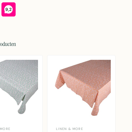
roducten
 MORE
LINEN & MORE
L