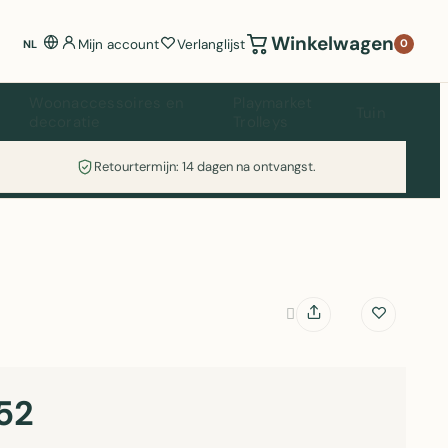
Winkelwagen
Mijn account
Verlanglijst
0
NL
Woonaccessoires en
Playmarket
Tuin
decoratie
Trolleys
Retourtermijn: 14 dagen na ontvangst.
52