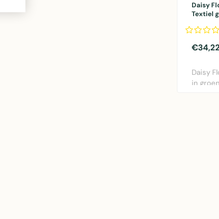
Daisy Fl
Textiel
€34,2
Daisy Fl
in groe
140x250