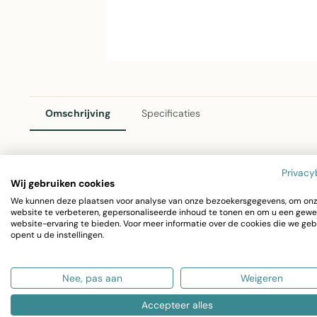
Omschrijving
Specificaties
Privacy
Liberty Tafelkleed Sage Groen 140x300cm
Wij gebruiken cookies
We kunnen deze plaatsen voor analyse van onze bezoekersgegevens, om on
Dit prachtige tafelkleed van Linen & More voegt warmte en 
website te verbeteren, gepersonaliseerde inhoud te tonen en om u een gewe
website-ervaring te bieden. Voor meer informatie over de cookies die we geb
tafelkleed in sage groen is een veelzijdige keuze die bij di
opent u de instellingen.
Afmetingen: 140x300cm
Nee, pas aan
Weigeren
Materiaal: 100% katoen
Kleur: Sage groen
Accepteer alles