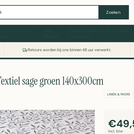
Wasmachine of koelkast nodig? Vergelijk alle prijzen op Witgoedaanbod.nl
Zoeken
hootkussen en
Sfeer
Sfeerhaarden & Bio-ethanol
ptray
Thema's
branders
Retours worden bij ons binnen 48 uur verwerkt.
Textiel sage groen 140x300cm
LINEN & MORE
€49,
Incl. btw