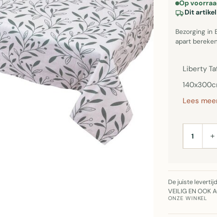
Op voorraa
Dit artik
Bezorging in 
apart bereken
Liberty T
140x300cm
Lees meer
+
AANTAL
De juiste leverti
VEILIG EN OOK 
ONZE WINKEL