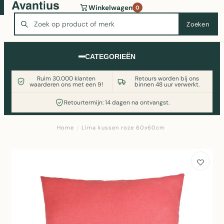
Wasmachine of koelkast nodig? Vergelijk alle prijzen op
Winkelwagen
0
Witgoedaanbod.nl
Zoeken
Zoeken
CATEGORIEËN
Ruim 30.000 klanten
Retours worden bij ons
waarderen ons met een 9!
binnen 48 uur verwerkt.
Retourtermijn: 14 dagen na ontvangst.
Home
/
Lima kussen roze 60x60cm