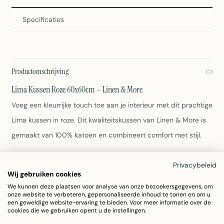
Specificaties
Productomschrijving
Lima Kussen Roze 60x60cm – Linen & More
Voeg een kleurrijke touch toe aan je interieur met dit prachtige
Lima kussen in roze. Dit kwaliteitskussen van Linen & More is
gemaakt van 100% katoen en combineert comfort met stijl.
Afmetingen: 60x60cm
Privacybeleid
Materiaal: Katoen
Wij gebruiken cookies
Kleur: Roze
We kunnen deze plaatsen voor analyse van onze bezoekersgegevens, om
onze website te verbeteren, gepersonaliseerde inhoud te tonen en om u
Gewicht: 1,41 kg
een geweldige website-ervaring te bieden. Voor meer informatie over de
Gemakkelijk wasbaar – zie wasvoorschrift op label
cookies die we gebruiken opent u de instellingen.
Ideaal voor bank, bed of decoratieve doeleinden