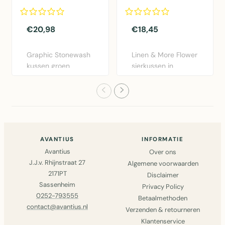
30x50cm
dia40x12cm
€20,98
€18,45
Graphic Stonewash
Linen & More Flower
kussen groen
sierkussen in
30x50cm van Linen
bordeaux rood.
& More. Lux..
Diameter 40..
AVANTIUS
INFORMATIE
Avantius
Over ons
J.J.v. Rhijnstraat 27
Algemene voorwaarden
2171PT
Disclaimer
Sassenheim
Privacy Policy
0252-793555
Betaalmethoden
contact@avantius.nl
Verzenden & retourneren
Klantenservice