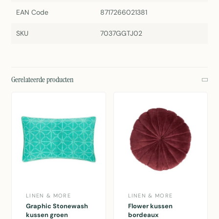
EAN Code
8717266021381
SKU
7037GGTJ02
Gerelateerde producten
LINEN & MORE
LINEN & MORE
Graphic Stonewash
Flower kussen
kussen groen
bordeaux