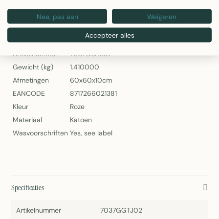
Lima Kussen Roze 60x60cm – Linen & More
Nee, pas aan
Weigeren
Specificaties
Accepteer alles
Artikelnummer
7037GGTJ02
Gewicht (kg)
1.410000
Afmetingen
60x60x10cm
EANCODE
8717266021381
Kleur
Roze
Materiaal
Katoen
Wasvoorschriften
Yes, see label
Specificaties
Artikelnummer
7037GGTJ02