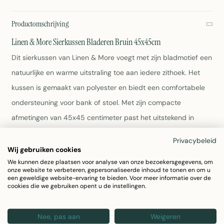
Productomschrijving
Linen & More Sierkussen Bladeren Bruin 45x45cm
Dit sierkussen van Linen & More voegt met zijn bladmotief een
natuurlijke en warme uitstraling toe aan iedere zithoek. Het
kussen is gemaakt van polyester en biedt een comfortabele
ondersteuning voor bank of stoel. Met zijn compacte
afmetingen van 45x45 centimeter past het uitstekend in
modern en klassiek ingerichte ruimtes.
Privacybeleid
Wij gebruiken cookies
Bladmotief in warm bruin:
Een natuurgeïnspireerd
We kunnen deze plaatsen voor analyse van onze bezoekersgegevens, om
design dat een rustgevende sfeer creëert
onze website te verbeteren, gepersonaliseerde inhoud te tonen en om u
een geweldige website-ervaring te bieden. Voor meer informatie over de
Afmetingen:
45x45 centimeter, ideaal formaat voor
cookies die we gebruiken opent u de instellingen.
zitmeubilair
Materiaal:
Polyester, duurzaam en
onderhoudsvriendelijk
Nee, pas aan
Weigeren