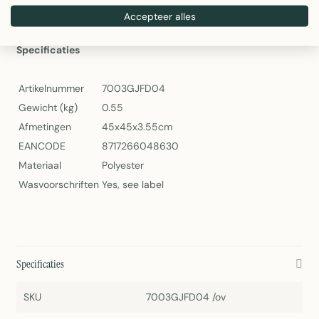
Wasvoorschriften:
Volg de instructies op het label
Accepteer alles
voor het beste onderhoud
Specificaties
Artikelnummer
7003GJFD04
Gewicht (kg)
0.55
Afmetingen
45x45x3.55cm
EANCODE
8717266048630
Materiaal
Polyester
Wasvoorschriften
Yes, see label
Specificaties
SKU
7003GJFD04 /ov