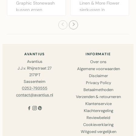
Graphic Stonewash
Linen & More Flower
kussen groen
sierkussen in
30x50cm van Linen
bordeaux rood.
& More. Lux..
Diameter 40..
AVANTIUS
INFORMATIE
Avantius
Over ons
J.J.v. Rhijnstraat 27
Algemene voorwaarden
2171PT
Disclaimer
Sassenheim
Privacy Policy
0252-793555
Betaalmethoden
contact@avantius.nl
Verzenden & retourneren
Klantenservice
Klachtenregeling
Reviewbeleid
Cookieverklaring
Witgoed vergelijken