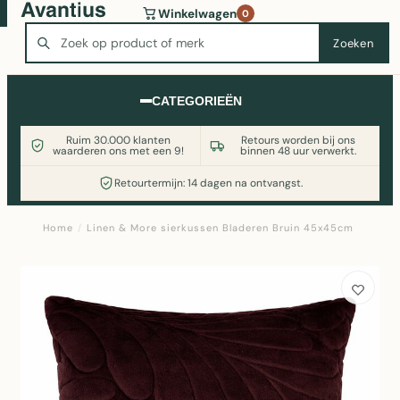
Wasmachine of koelkast nodig? Vergelijk alle prijzen op
Winkelwagen
0
Witgoedaanbod.nl
Zoeken
Zoeken
CATEGORIEËN
Ruim 30.000 klanten
Retours worden bij ons
waarderen ons met een 9!
binnen 48 uur verwerkt.
Retourtermijn: 14 dagen na ontvangst.
Home
/
Linen & More sierkussen Bladeren Bruin 45x45cm