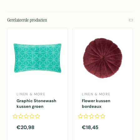
Gerelateerde producten
LINEN & MORE
LINEN & MORE
Graphic Stonewash
Flower kussen
kussen groen
bordeaux
30x50cm
dia40x12cm
€20,98
€18,45