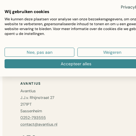
Privacy
Wij gebruiken cookies
We kunnen deze plaatsen voor analyse van onze bezoekersgegevens, om on
Niet gevonden wat u zocht? Bel ons op
0252 – 79355
website te verbeteren, gepersonaliseerde inhoud te tonen en om u een gewe
website-ervaring te bieden. Voor meer informatie over de cookies die we geb
bericht
— we zoeken het voor u op.
opent u de instellingen.
GA VERDER MET WINKELEN
Nee, pas aan
Weigeren
Accepteer alles
AVANTIUS
Avantius
J.J.v. Rhijnstraat 27
2171PT
Sassenheim
0252-793555
contact@avantius.nl