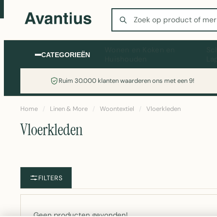
Zoeken
Wonen en Koken en
Sc
CATEGORIEËN
Huishouden
La
Ruim 30.000 klanten waarderen ons met een 9!
Home
/
Linen & More
/
Woontextiel
/
Vloerkleden
Vloerkleden
FILTERS
Geen producten gevonden!