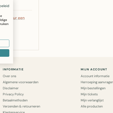
beleid
ze
5
of
stuur een
ldige
ruiken
INFORMATIE
MIJN ACCOUNT
Over ons
Account informatie
Algemene voorwaarden
Herroeping aanvrage
Disclaimer
Mijn bestellingen
Privacy Policy
Mijn tickets
Betaalmethoden
Mijn verlanglijst
Verzenden & retourneren
Alle producten
Klantenservice