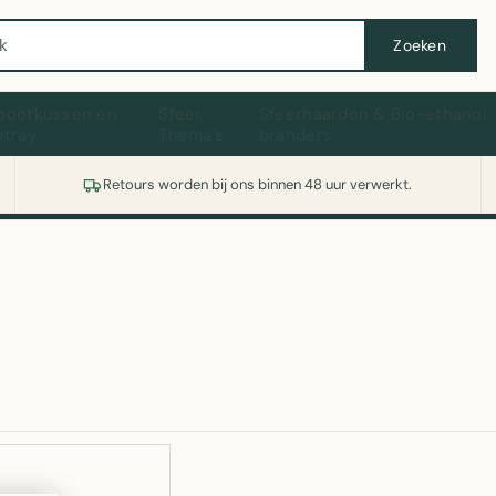
Wasmachine of koelkast nodig? Vergelijk alle prijzen op Witgoedaanbod.nl
Zoeken
hootkussen en
Sfeer
Sfeerhaarden & Bio-ethanol
ptray
Thema's
branders
Retours worden bij ons binnen 48 uur verwerkt.