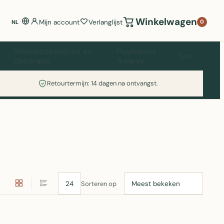
Winkelwagen
Mijn account
Verlanglijst
0
NL
Woonaccessoires en
Playmarket
Tuin
decoratie
Trolleys
Retourtermijn: 14 dagen na ontvangst.
Sorteren op