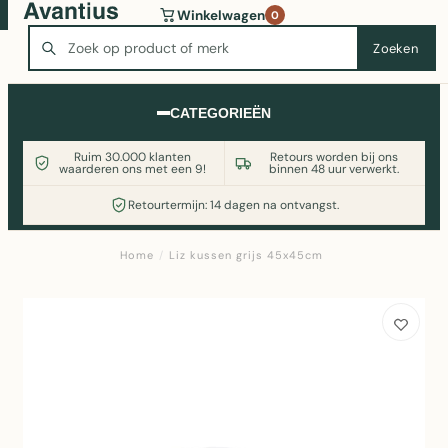
Wasmachine of koelkast nodig? Vergelijk alle prijzen op
Winkelwagen
0
Witgoedaanbod.nl
Zoeken
Zoeken
CATEGORIEËN
Ruim 30.000 klanten
Retours worden bij ons
waarderen ons met een 9!
binnen 48 uur verwerkt.
Retourtermijn: 14 dagen na ontvangst.
Home
/
Liz kussen grijs 45x45cm