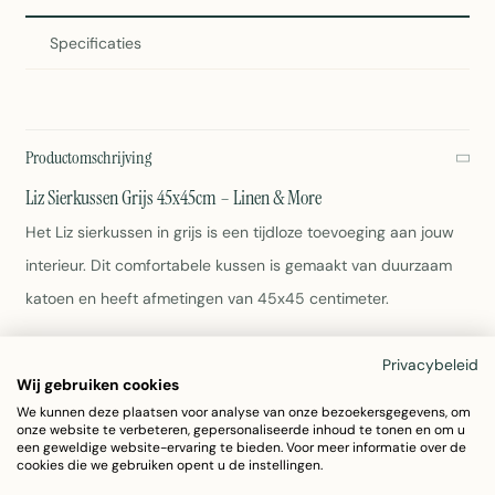
Specificaties
Productomschrijving
Liz Sierkussen Grijs 45x45cm – Linen & More
Het Liz sierkussen in grijs is een tijdloze toevoeging aan jouw
interieur. Dit comfortabele kussen is gemaakt van duurzaam
katoen en heeft afmetingen van 45x45 centimeter.
Materiaal: 100% katoen
Privacybeleid
Kleur: Grijs
Wij gebruiken cookies
Afmeting: 45x45cm
We kunnen deze plaatsen voor analyse van onze bezoekersgegevens, om
onze website te verbeteren, gepersonaliseerde inhoud te tonen en om u
Gewicht: 495 gram
een geweldige website-ervaring te bieden. Voor meer informatie over de
Wasvoorschrift: Zie label voor juiste verzorging
cookies die we gebruiken opent u de instellingen.
Artikelnummer: 7003GIU05