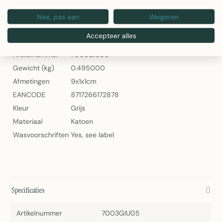
Liz Sierkussen Grijs 45x45cm – Linen & More
Nee, pas aan
Weigeren
Specificaties
Accepteer alles
Artikelnummer
7003GIU05
Gewicht (kg)
0.495000
Afmetingen
9x1x1cm
EANCODE
8717266172878
Kleur
Grijs
Materiaal
Katoen
Wasvoorschriften
Yes, see label
Specificaties
Artikelnummer
7003GIU05