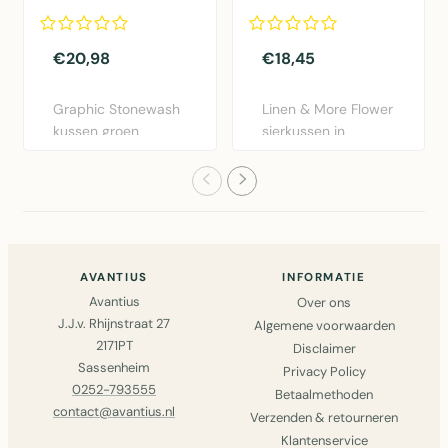
30x50cm
dia40x12cm
€20,98
€18,45
Graphic Stonewash
Linen & More Flower
kussen groen
sierkussen in
30x50cm van Linen
bordeaux rood.
& More. Lux..
Diameter 40..
AVANTIUS
INFORMATIE
Avantius
Over ons
J.J.v. Rhijnstraat 27
Algemene voorwaarden
2171PT
Disclaimer
Sassenheim
Privacy Policy
0252-793555
Betaalmethoden
contact@avantius.nl
Verzenden & retourneren
Klantenservice