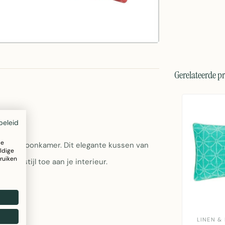
Gerelateerde p
beleid
ze
r elke woonkamer. Dit elegante kussen van
ldige
ruiken
 en stijl toe aan je interieur.
LINEN &