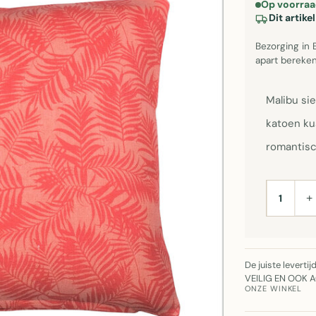
Op voorraa
Dit artik
Bezorging in 
apart bereken
Malibu si
katoen ku
romantisc
+
AANTAL
De juiste leverti
VEILIG EN OOK 
ONZE WINKEL