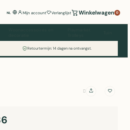
Winkelwagen
Mijn account
Verlanglijst
0
NL
Woonaccessoires en
Playmarket
Tuin
decoratie
Trolleys
Retourtermijn: 14 dagen na ontvangst.
36