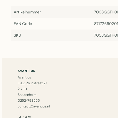
Artikelnummer
7003GGTH0
EAN Code
8717266020
SKU
7003GGTH0
AVANTIUS
Avantius
J.J.v. Rhijnstraat 27
2171PT
Sassenheim
0252-793555
contact@avantius.nl