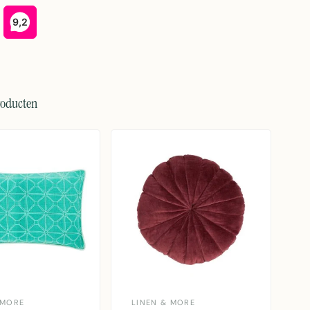
roducten
 MORE
LINEN & MORE
M