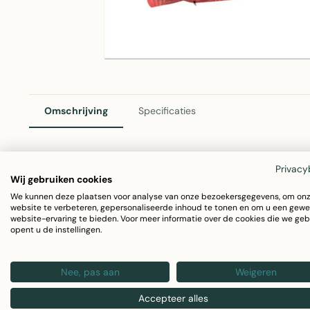
Omschrijving
Specificaties
Privacy
Malibu Sierkussen Roze 45x45cm
Wij gebruiken cookies
We kunnen deze plaatsen voor analyse van onze bezoekersgegevens, om on
Het Malibu sierkussen in roze is het perfecte accent voo
website te verbeteren, gepersonaliseerde inhoud te tonen en om u een gewe
website-ervaring te bieden. Voor meer informatie over de cookies die we geb
Linen & More is gemaakt van zacht katoen en voegt comfort
opent u de instellingen.
Afmetingen: 45x45cm
Nee, pas aan
Weigeren
Materiaal: 100% katoen
Kleur: Trendy roze
Accepteer alles