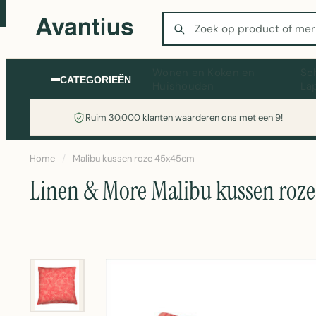
Zoeken
Wonen en Koken en
Sc
CATEGORIEËN
Huishouden
La
Ruim 30.000 klanten waarderen ons met een 9!
Home
/
Malibu kussen roze 45x45cm
Linen & More Malibu kussen roz