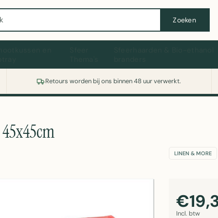
Wasmachine of koelkast nodig? Vergelijk alle prijzen op Witgoedaanbod.nl
Zoeken
hootkussen en
Sfeer
Sfeerhaarden & Bio-ethanol
ptray
Thema's
branders
Retours worden bij ons binnen 48 uur verwerkt.
e 45x45cm
LINEN & MORE
€19,
Incl. btw