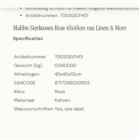
Gewicht: 940 gram
Eenvoudig schoon te maken volgens wasvoorschrift 
Artikelnummer: 7003GGTH01
Malibu Sierkussen Roze 45x45cm van Linen & More
Specificaties
Artikelnummer
7003GGTH01
Gewicht (kg)
0.940000
Afmetingen
45x45x10cm
EANCODE
8717266020933
Kleur
Roze
Materiaal
Katoen
Wasvoorschriften
Yes, see label