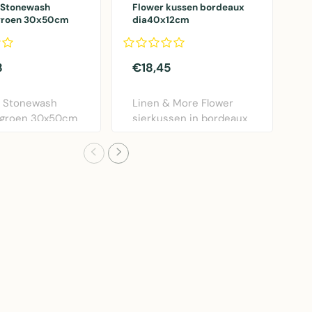
 Stonewash
Flower kussen bordeaux
b
groen 30x50cm
dia40x12cm
c
8
€18,45
€
c Stonewash
Linen & More Flower
B
 groen 30x50cm
sierkussen in bordeaux
C
n & More. Lux..
rood. Diameter 40..
M