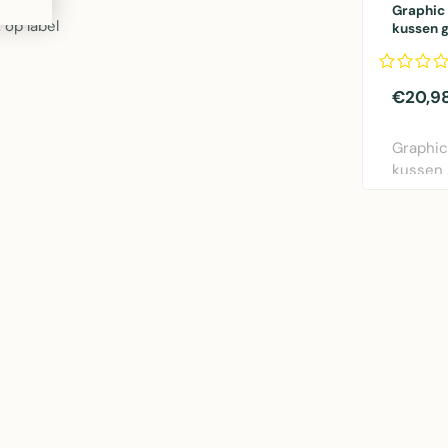
Graphic
op label
kussen 
€20,9
Graphi
kussen
van Line