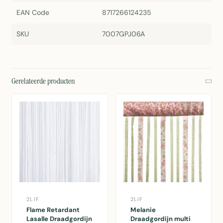
EAN Code
8717266124235
SKU
7007GPJ06A
Gerelateerde producten
2LIF
2LIF
Flame Retardant
Melanie
Lasalle Draadgordijn
Draadgordijn multi