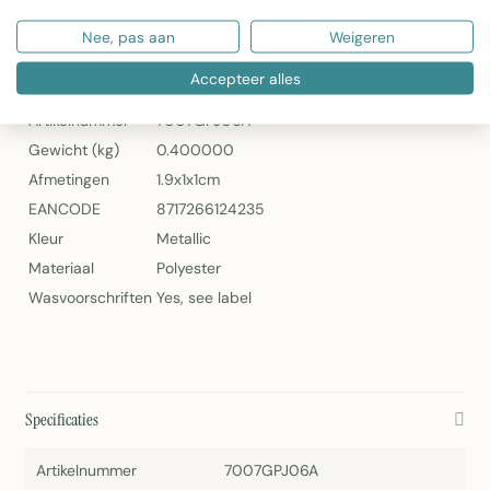
2Lif Marissa Lurex Draadgordijn Goud/Bruin
Nee, pas aan
Weigeren
Specificaties
Accepteer alles
Artikelnummer
7007GPJ06A
Gewicht (kg)
0.400000
Afmetingen
1.9x1x1cm
EANCODE
8717266124235
Kleur
Metallic
Materiaal
Polyester
Wasvoorschriften
Yes, see label
Specificaties
Artikelnummer
7007GPJ06A