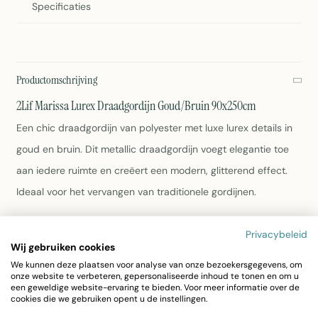
Specificaties
Productomschrijving
2Lif Marissa Lurex Draadgordijn Goud/Bruin 90x250cm
Een chic draadgordijn van polyester met luxe lurex details in
goud en bruin. Dit metallic draadgordijn voegt elegantie toe
aan iedere ruimte en creëert een modern, glitterend effect.
Ideaal voor het vervangen van traditionele gordijnen.
Afmeting: 90x250cm
Privacybeleid
Kleur: Goud/Bruin metallic
Wij gebruiken cookies
Materiaal: Polyester met lurex
We kunnen deze plaatsen voor analyse van onze bezoekersgegevens, om
onze website te verbeteren, gepersonaliseerde inhoud te tonen en om u
Gewicht: 400 gram
een geweldige website-ervaring te bieden. Voor meer informatie over de
EAN-code: 8717266124235
cookies die we gebruiken opent u de instellingen.
Wasvoorschrift: zie label