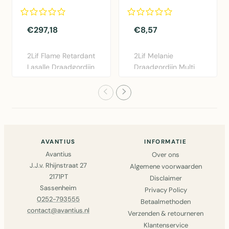
wit 300x500cm
90x250cm
€297,18
€8,57
2Lif Flame Retardant
2Lif Melanie
Lasalle Draadgordijn
Draadgordijn Multi
wit 300x500cm -
90x250cm in groen.
ve..
Kunststof..
AVANTIUS
INFORMATIE
Avantius
Over ons
J.J.v. Rhijnstraat 27
Algemene voorwaarden
2171PT
Disclaimer
Sassenheim
Privacy Policy
0252-793555
Betaalmethoden
contact@avantius.nl
Verzenden & retourneren
Klantenservice