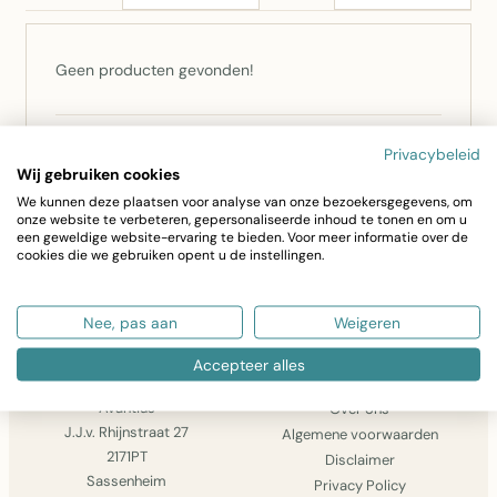
Geen producten gevonden!
Niet gevonden wat u zocht? Bel ons op
0252 –
Privacybeleid
Wij gebruiken cookies
793555
of
stuur een bericht
— we zoeken het voor u
We kunnen deze plaatsen voor analyse van onze bezoekersgegevens, om
op.
onze website te verbeteren, gepersonaliseerde inhoud te tonen en om u
een geweldige website-ervaring te bieden. Voor meer informatie over de
cookies die we gebruiken opent u de instellingen.
GA VERDER MET WINKELEN
Nee, pas aan
Weigeren
Accepteer alles
AVANTIUS
INFORMATIE
Avantius
Over ons
J.J.v. Rhijnstraat 27
Algemene voorwaarden
2171PT
Disclaimer
Sassenheim
Privacy Policy