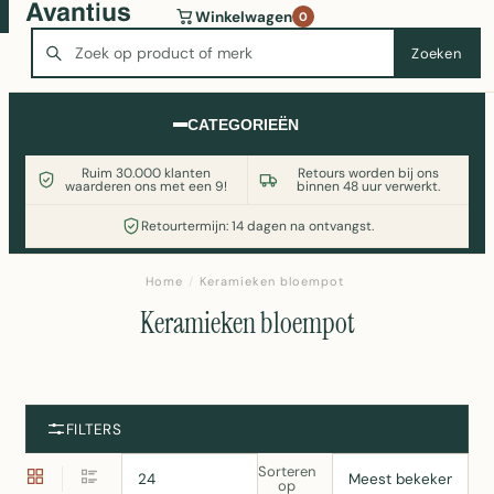
Wasmachine of koelkast nodig? Vergelijk alle prijzen op
Winkelwagen
0
Witgoedaanbod.nl
Zoeken
Zoeken
CATEGORIEËN
Ruim 30.000 klanten
Retours worden bij ons
waarderen ons met een 9!
binnen 48 uur verwerkt.
Retourtermijn: 14 dagen na ontvangst.
Home
/
Keramieken bloempot
Keramieken bloempot
FILTERS
Sorteren
op