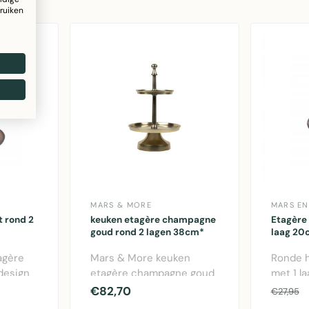
ruiken
MARS & MORE
MARS E
t rond 2
keuken etagère champagne
Etagère
goud rond 2 lagen 38cm*
laag 20
agère
Mars & More keuken
Ronde 
design
etagère champagne goud
met 1 l
 voor
met 2 lagen. Ronde design
diamete
€82,70
€27,95
etagère 38..
opbergo