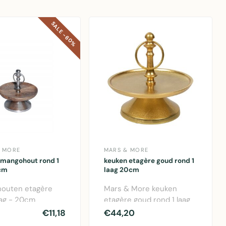
SALE -60%
N MORE
MARS & MORE
 mangohout rond 1
keuken etagère goud rond 1
cm
laag 20cm
houten etagère
Mars & More keuken
aag - 20cm
etagère goud rond 1 laag
r - praktische
20cm. Elegante aluminium
€11,18
€44,20
plossing vo..
display et..