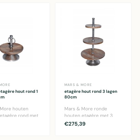
 MORE
MARS & MORE
tagère hout rond 1
etagère hout rond 3 lagen
cm
80cm
 More houten
Mars & More ronde
etagère rond met
houten etagère met 3
 Compact formaat
lagen. Perfect voor het
€275,39
erfec..
stylishen van je..