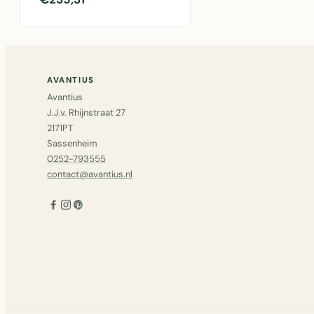
wandplank in aluminiu..
AVANTIUS
Avantius
J.J.v. Rhijnstraat 27
2171PT
Sassenheim
0252-793555
contact@avantius.nl