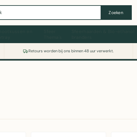
Wasmachine of koelkast nodig? Vergelijk alle prijzen op Witgoedaanbod.nl
Zoeken
hootkussen en
Sfeer
Sfeerhaarden & Bio-ethanol
ptray
Thema's
branders
Retours worden bij ons binnen 48 uur verwerkt.