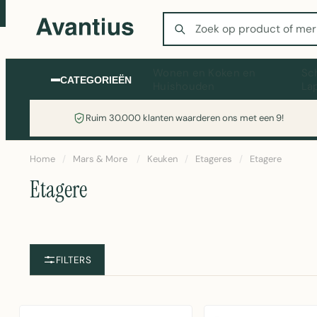
Zoeken
Wonen en Koken en
Sc
CATEGORIEËN
Huishouden
La
Ruim 30.000 klanten waarderen ons met een 9!
Home
/
Mars & More
/
Keuken
/
Etageres
/
Etagere
Etagere
FILTERS