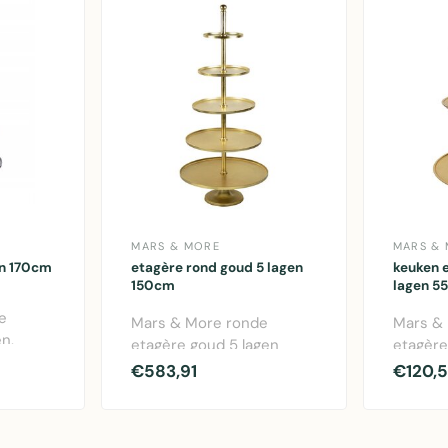
MARS & MORE
MARS &
en 170cm
etagère rond goud 5 lagen
keuken 
150cm
lagen 5
e
Mars & More ronde
Mars &
n,
etagère goud 5 lagen
etagère
150cm. Elegante
voor op
€583,91
€120,
oor..
aluminium wandetagère i..
ruimteb