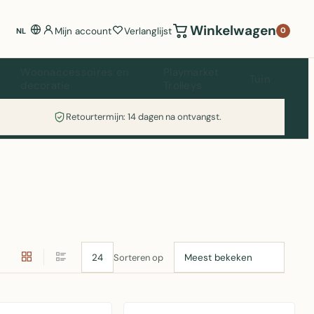
Winkelwagen
Mijn account
Verlanglijst
0
NL
Woonaccessoires en
Playmarket
Tuin
decoratie
Trolleys
Retourtermijn: 14 dagen na ontvangst.
Sorteren op