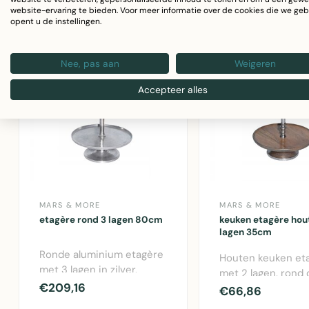
website-ervaring te bieden. Voor meer informatie over de cookies die we geb
opent u de instellingen.
Nee, pas aan
Weigeren
Accepteer alles
MARS & MORE
MARS & MORE
etagère rond 3 lagen 80cm
keuken etagère hou
lagen 35cm
Ronde aluminium etagère
Houten keuken et
met 3 lagen in zilver.
met 2 lagen, rond 
Moderne wookaccessoire
€209,16
van 35cm. Perfect
€66,86
met afmet..
opbergen ..