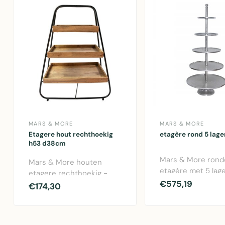
MARS & MORE
MARS & MORE
Etagere hout rechthoekig
etagère rond 5 lag
h53 d38cm
Mars & More rond
Mars & More houten
etagère met 5 lage
etagere rechthoekig -
170cm hoog. Zilver
€575,19
elegant wandrek in hout
€174,30
aluminium design v
voor woonkamer,..