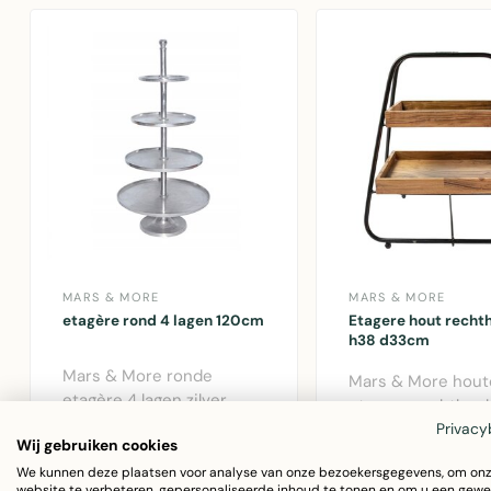
MARS & MORE
MARS & MORE
etagère rond 4 lagen 120cm
Etagere hout recht
h38 d33cm
Mars & More ronde
Mars & More hout
etagère 4 lagen zilver
etagere rechthoek
120cm. Aluminium
€385,29
Privacy
38cm hoog. Stijlvo
€130,21
Wij gebruiken cookies
constructie, elegant ..
wandplank in houtk
We kunnen deze plaatsen voor analyse van onze bezoekersgegevens, om on
website te verbeteren, gepersonaliseerde inhoud te tonen en om u een gewe