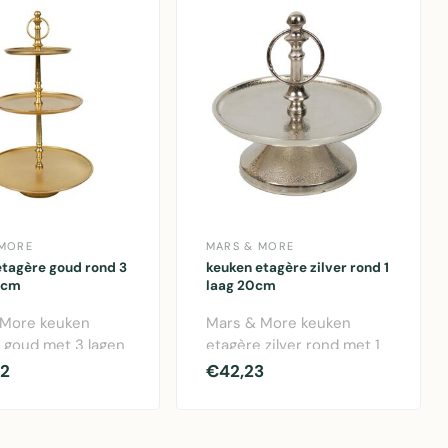
 MORE
MARS & MORE
etagère goud rond 3
keuken etagère zilver rond 1
5cm
laag 20cm
 More keuken
Mars & More keuken
 goud met 3 lagen
etagère zilver rond met 1
timale
laag. Compact design van
52
€42,23
enutting. Rond..
20cm, gem..