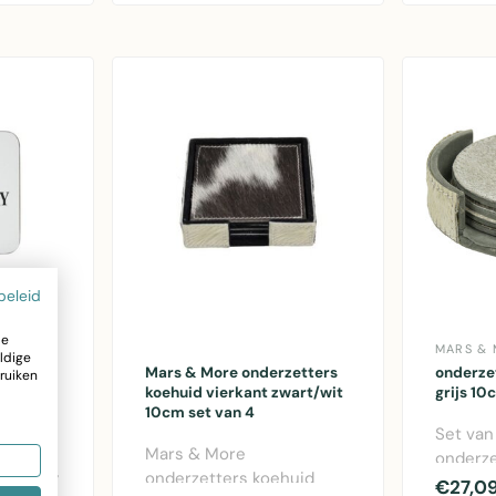
beleid
ze
MARS &
ldige
Mars & More onderzetters
onderze
ruiken
x10cm
koehuid vierkant zwart/wit
grijs 10
10cm set van 4
Set van
Mars & More
onderze
rdonnay
onderzetters koehuid
koehuid
€27,0