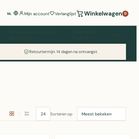
Winkelwagen
Mijn account
Verlanglijst
0
NL
Woonaccessoires en
Playmarket
Tuin
decoratie
Trolleys
Retourtermijn: 14 dagen na ontvangst.
Sorteren op