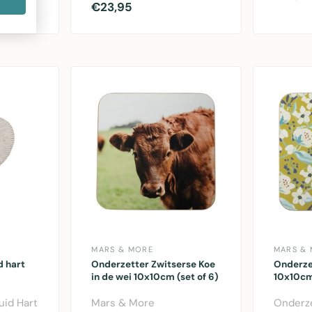
chermt
vierkant zwart/wit set van
€23,95
en meube
.
4 stuks - 10cm decor..
MARS & MORE
MARS &
d hart
Onderzetter Zwitserse Koe
Onderze
in de wei 10x10cm (set of 6)
10x10cm
uid Hart
Mars & More
Onderze