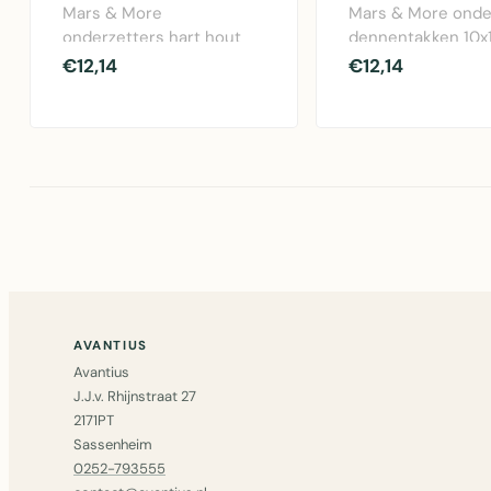
Mars & More
Mars & More onde
onderzetters hart hout
dennentakken 10
10x10cm set van 6.
met kurken voet. 
€12,14
€12,14
Stijlvolle kurken onderzet..
6 groene o..
AVANTIUS
Avantius
J.J.v. Rhijnstraat 27
2171PT
Sassenheim
0252-793555