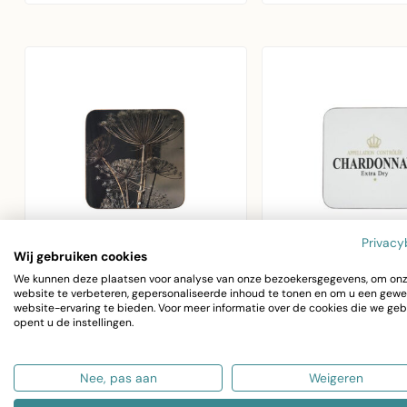
Privacy
Wij gebruiken cookies
We kunnen deze plaatsen voor analyse van onze bezoekersgegevens, om on
MARS & MORE
MARS & MORE
website te verbeteren, gepersonaliseerde inhoud te tonen en om u een gewe
onderzetter berenklauw
onderzetter wijn
website-ervaring te bieden. Voor meer informatie over de cookies die we geb
donker 10x10cm (6)
chardonnay wit 10
opent u de instellingen.
(6)
Mars & More
Set van 6 kurk
onderzetters berenklauw
Nee, pas aan
Weigeren
onderzetters Cha
donker set van 6. Kurk
€12,14