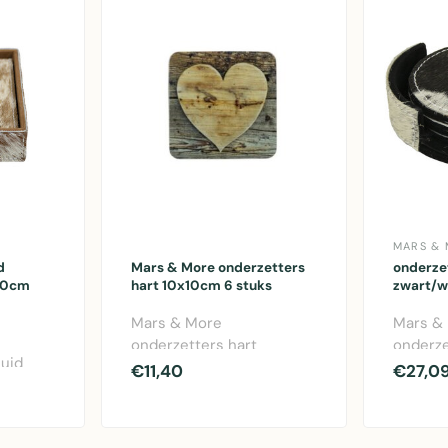
MARS &
d
Mars & More onderzetters
onderze
 10cm
hart 10x10cm 6 stuks
zwart/wi
Mars & More
Mars &
onderzetters hart
onderze
huid
10x10cm - set van 6
rond zw
€11,40
€27,0
.
kurken onderzetters in
Stijlvol
hartvor..