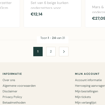
rzetter
Set van 6 beige kurken
Mars &
x10cm
onderzetters voor
onderze
Set van
wijnglazen met Pinot
€12,14
koehuid
€27,0
Grigio design. Bes..
onderze
stu..
Toon
1
-
24
van 31
1
2
INFORMATIE
MIJN ACCOUNT
Over ons
Account informatie
Algemene voorwaarden
Herroeping aanvrage
Disclaimer
Mijn bestellingen
Privacy Policy
Mijn tickets
Betaalmethoden
Mijn verlanglijst