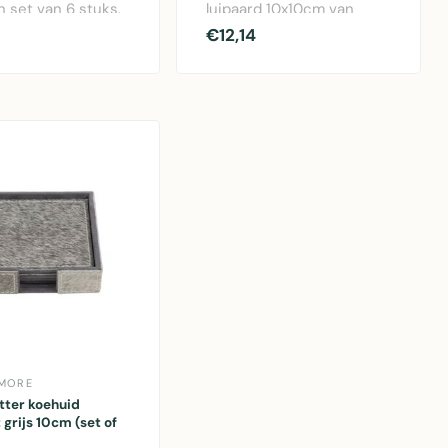
 set van 6 stuks.
luipaard 10x10cm van
derzetters
kurk. Set van 6 stuks voor
€12,14
 met mooi bl..
perfecte..
 MORE
tter koehuid
 grijs 10cm (set of