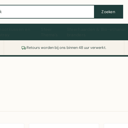
Wasmachine of koelkast nodig? Vergelijk alle prijzen op Witgoedaanbod.nl
Zoeken
hootkussen en
Sfeer
Sfeerhaarden & Bio-ethanol
ptray
Thema's
branders
Retours worden bij ons binnen 48 uur verwerkt.