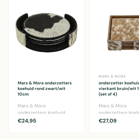
MARS & MORE
Mars & More onderzetters
onderzetter koehui
koehuid rond zwart/wit
vierkant bruin/wit
10cm
(set of 4)
Mars & More
Mars & More
onderzetters koehuid
onderzetters koe
rond zwart/wit - Set
vierkant set van 4
€24,95
€27,09
decoratieve onderzetters
Bruin/wit vachten
v..
onderzett..