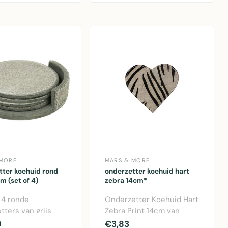
 MORE
MARS & MORE
tter koehuid rond
onderzetter koehuid hart
cm (set of 4)
zebra 14cm*
 4 ronde
Onderzetter Koehuid Hart
tters van grijs
Zebra Print 14cm van
. Beschermt tafel
Mars & More. Trendy
9
€3,83