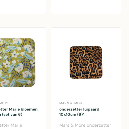
ls stijl..
hartvorming on..
 MORE
MARS & MORE
tter Marie bloemen
onderzetter luipaard
 (set van 6)
10x10cm (6)*
tter Marie
Mars & More onderzetter