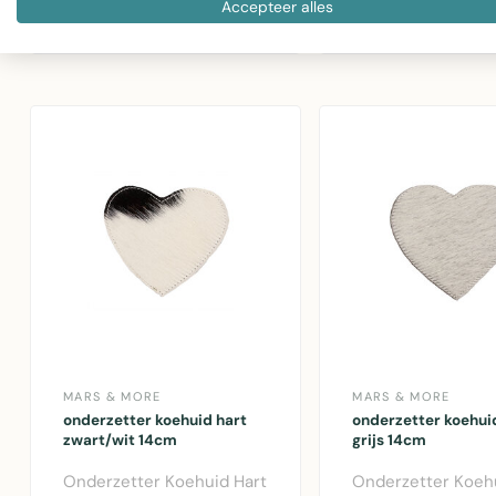
wit 10x10cm. Bes
Accepteer alles
€12,14
onderzetters 10x10cm ..
meubilair tegen vl.
MARS & MORE
MARS & MORE
onderzetter koehuid hart
onderzetter koehui
zwart/wit 14cm
grijs 14cm
Onderzetter Koehuid Hart
Onderzetter Koeh