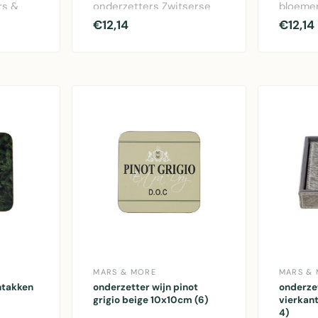
rs &
onderzetters Zwitserse
bloemen
Koe set van 6 stuks. Kurk
Kurk on
€12,14
€12,14
.
onderzetters 10x10c..
10x10cm
MARS & MORE
MARS &
ntakken
onderzetter wijn pinot
onderze
grigio beige 10x10cm (6)
vierkant
4)