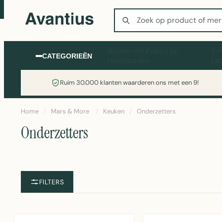
Zoeken
Wonen en Koken en
Sc
CATEGORIEËN
Huishouden
La
Ruim 30.000 klanten waarderen ons met een 9!
Home
/
Mars & More
/
Keuken
/
Onderzetters
Onderzetters
FILTERS