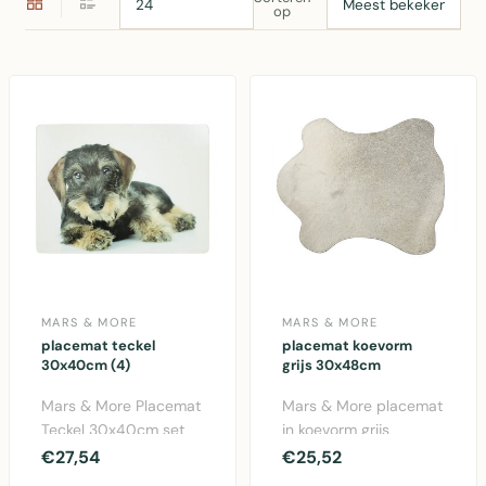
op
MARS & MORE
MARS & MORE
placemat teckel
placemat koevorm
30x40cm (4)
grijs 30x48cm
Mars & More Placemat
Mars & More placemat
Teckel 30x40cm set
in koevorm grijs
van 4 stuks. Witte kurk
30x48cm. Origineel
€27,54
€25,52
placemats met le..
design van vachten