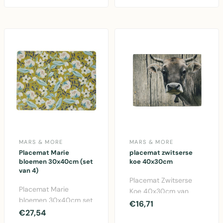
MARS & MORE
MARS & MORE
Placemat Marie
placemat zwitserse
bloemen 30x40cm (set
koe 40x30cm
van 4)
Placemat Zwitserse
Placemat Marie
Koe 40x30cm van
bloemen 30x40cm set
Mars & More. Grijs
€16,71
van 4 stuks. Elegante
€27,54
polyester placemat
kurken placemats met