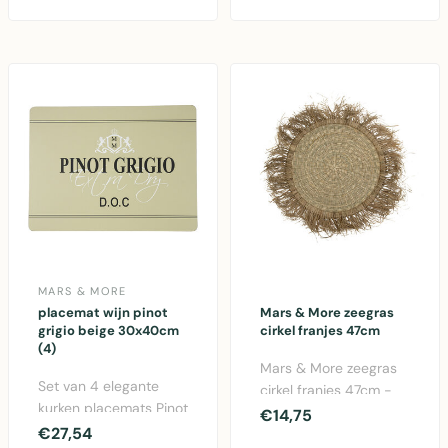
voor een speelse taf..
vachten pla..
MARS & MORE
placemat wijn pinot
Mars & More zeegras
grigio beige 30x40cm
cirkel franjes 47cm
(4)
Mars & More zeegras
Set van 4 elegante
cirkel franjes 47cm -
kurken placemats Pinot
decoratieve wandplaat
€14,75
Grigio in beige.
€27,54
van natuurlijk z..