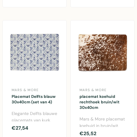
Afmeting 30x40cm.
Per..
MARS & MORE
MARS & MORE
Placemat Delfts blauw
placemat koehuid
30x40cm (set van 4)
rechthoek bruin/wit
30x40cm
Elegante Delfts blauwe
Mars & More placemat
placemats van kurk.
koehuid in bruin/wit.
Set van 4 stuks, elk
€27,54
Authentieke vachten
€25,52
30x40cm. Traditi..