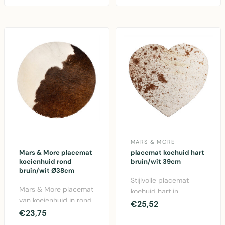
mate..
MARS & MORE
Mars & More placemat
placemat koehuid hart
koeienhuid rond
bruin/wit 39cm
bruin/wit Ø38cm
Stijlvolle placemat
Mars & More placemat
koehuid hart in
van koeienhuid in rond
bruin/wit van Mars &
€25,52
design met bruin/wit
€23,75
More. Authentieke
patroon, Ø38cm..
vacht..