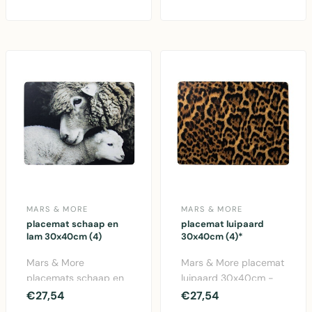
Elegante kurken onde..
MARS & MORE
MARS & MORE
placemat schaap en
placemat luipaard
lam 30x40cm (4)
30x40cm (4)*
Mars & More
Mars & More placemat
placemats schaap en
luipaard 30x40cm -
lam set van 4.
Kurk met dierprint. Set
€27,54
€27,54
Duurzame kurken
van 4 stuks. Per..