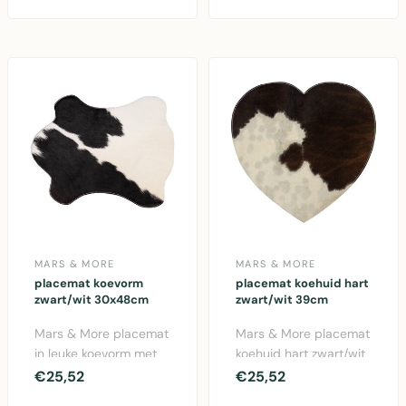
vachten placem..
vachten pla..
MARS & MORE
MARS & MORE
placemat koevorm
placemat koehuid hart
zwart/wit 30x48cm
zwart/wit 39cm
Mars & More placemat
Mars & More placemat
in leuke koevorm met
koehuid hart zwart/wit
zwart/wit design.
39cm. Authentieke
€25,52
€25,52
Perfect voor thuis o..
vachten placemat m..