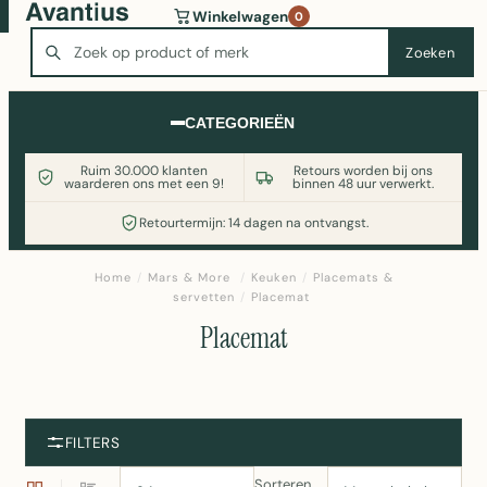
Wasmachine of koelkast nodig? Vergelijk alle prijzen op
Winkelwagen
0
Witgoedaanbod.nl
Zoeken
Zoeken
CATEGORIEËN
Ruim 30.000 klanten
Retours worden bij ons
waarderen ons met een 9!
binnen 48 uur verwerkt.
Retourtermijn: 14 dagen na ontvangst.
Home
/
Mars & More
/
Keuken
/
Placemats &
servetten
/
Placemat
Placemat
FILTERS
Sorteren