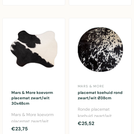
met leu..
bl..
MARS & MORE
Mars & More koevorm
placemat koehuid rond
placemat zwart/wit
zwart/wit Ø38cm
30x48cm
Ronde placemat
Mars & More koevorm
koehuid zwart/wit
placemat zwart/wit
Ø38cm van Mars &
€25,52
van vachten, 30x48cm
€23,75
More. Authentieke