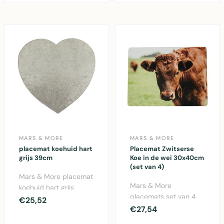
MARS & MORE
MARS & MORE
placemat koehuid hart
Placemat Zwitserse
grijs 39cm
Koe in de wei 30x40cm
(set van 4)
Mars & More placemat
Mars & More
koehuid hart grijs
placemats set van 4
39cm. Authentieke
€25,52
met Zwitserse koe
€27,54
vachten placemat met
motief. Kurkachtiger
h..