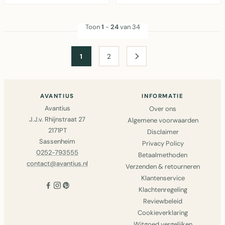
ondergron..
Toon
1
-
24
van 34
1
2
AVANTIUS
INFORMATIE
Avantius
Over ons
J.J.v. Rhijnstraat 27
Algemene voorwaarden
2171PT
Disclaimer
Sassenheim
Privacy Policy
0252-793555
Betaalmethoden
contact@avantius.nl
Verzenden & retourneren
Klantenservice
Klachtenregeling
Reviewbeleid
Cookieverklaring
Witgoed vergelijken