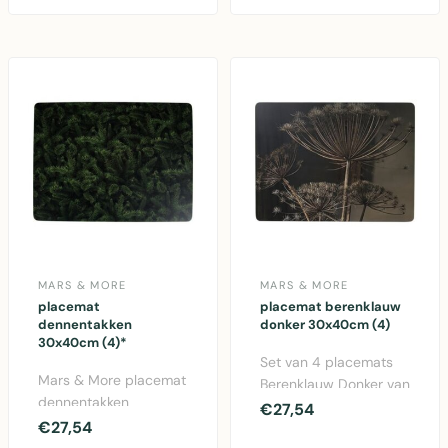
placemats 30x40cm..
MARS & MORE
MARS & MORE
placemat
placemat berenklauw
dennentakken
donker 30x40cm (4)
30x40cm (4)*
Set van 4 placemats
Mars & More placemat
Berenklauw Donker van
dennentakken
Mars & More. Elegant
€27,54
30x40cm. Set van 4
€27,54
korkmateriaal in ..
groene kurk placemats