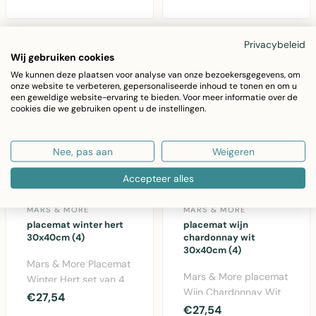
placemat 30x40cm...
Privacybeleid
Wij gebruiken cookies
We kunnen deze plaatsen voor analyse van onze bezoekersgegevens, om
onze website te verbeteren, gepersonaliseerde inhoud te tonen en om u
een geweldige website-ervaring te bieden. Voor meer informatie over de
cookies die we gebruiken opent u de instellingen.
Nee, pas aan
Weigeren
Accepteer alles
MARS & MORE
MARS & MORE
placemat winter hert
placemat wijn
30x40cm (4)
chardonnay wit
30x40cm (4)
Mars & More Placemat
Mars & More placemat
Winter Hert set van 4
Wijn Chardonnay Wit
stuks. Decoratieve
€27,54
30x40cm set van 4.
€27,54
kurken onderzetter..