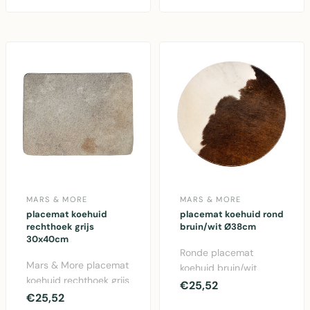
met n..
MARS & MORE
MARS & MORE
placemat koehuid
placemat koehuid rond
rechthoek grijs
bruin/wit Ø38cm
30x40cm
Ronde placemat
Mars & More placemat
koehuid bruin/wit
koehuid rechthoek grijs
Ø38cm van Mars &
€25,52
30x40cm. Authentieke
€25,52
More. Authentieke