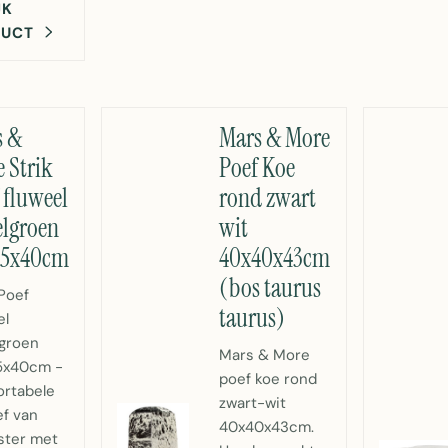
JK
DUCT
s &
Mars & More
 Strik
Poef Koe
 fluweel
rond zwart
lgroen
wit
35x40cm
40x40x43cm
(bos taurus
 Poef
taurus)
el
groen
Mars & More
5x40cm -
poef koe rond
rtabele
zwart-wit
ef van
40x40x43cm.
ster met