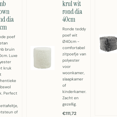
amb
krul wit
rown
rond dia
nd dia
40cm
0cm
Ronde teddy
poef wit
nde poef
Ø40cm -
etan
comfortabel
mb bruin
zitpoefje van
0cm. Luxe
polyester
yester
voor
t kruk
woonkamer,
t
slaapkamer
thentieke
of
mbswol
kinderkamer.
k. Perfect
Zacht en
gezellig.
zettafeltje,
tsteun of
€111,72