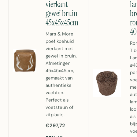
vierkant
l
gewei bruin
b
45x45x45cm
ro
4
Mars & More
poef koehuid
Ro
vierkant met
Tib
gewei in bruin.
La
Afmetingen
⌀4
45x45x45cm,
pol
gemaakt van
voe
authentieke
me
vachten.
au
Perfect als
la
voetsteun of
loo
zitplaats.
als
bij
€297,72
voe