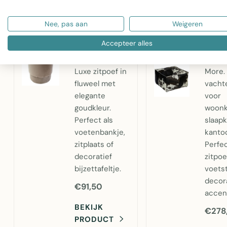
Mars & More
Poef 
poef fluweel
vierka
Nee, pas aan
Weigeren
goud
bruin/
Accepteer alles
champagne
50x5
38x38x45cm.
van M
Luxe zitpoef in
More. 
fluweel met
vacht
elegante
voor
goudkleur.
woonk
Perfect als
slaap
voetenbankje,
kantoo
zitplaats of
Perfec
decoratief
zitpoe
bijzettafeltje.
voets
decor
€91,50
accen
BEKIJK
€278
PRODUCT