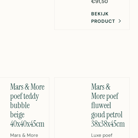
€91,50
BEKIJK
PRODUCT
Mars & More
Mars &
poef teddy
More poef
bubble
fluweel
beige
goud petrol
40x40x45cm
38x38x45cm
Mars & More
Luxe poef