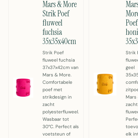
Mars & More
Mar
Strik Poef
More
fluweel
Poef
fuchsia
honi
35x35x40cm
35x
Strik Poef
Strik
fluweel fuchsia
fluwe
37x37x42cm van
geel
Mars & More.
35x3
Comfortabele
comfo
poef met
zitpo
strikdesign in
Mars 
zacht
zacht
polyesterfluweel.
fluwee
Wasbaar tot
Perfe
30°C. Perfect als
toevo
voetsteun of
elk in