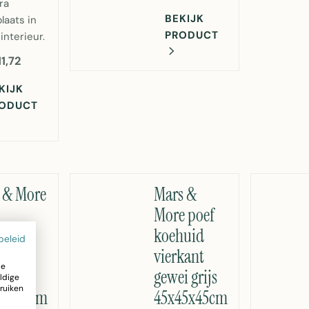
ra
BEKIJK
plaats in
PRODUCT
interieur.
11,72
KIJK
ODUCT
 & More
Mars &
More poef
uid
koehuid
beleid
kant
vierkant
ze
n/wit
gewei grijs
ldige
ruiken
50x30cm
45x45x45cm