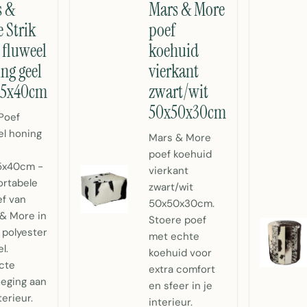
s &
Mars & More
 Strik
poef
 fluweel
koehuid
ng geel
vierkant
35x40cm
zwart/wit
50x50x30cm
 Poef
el honing
Mars & More
poef koehuid
5x40cm -
vierkant
rtabele
zwart/wit
ef van
50x50x30cm.
& More in
Stoere poef
 polyester
met echte
l.
koehuid voor
cte
extra comfort
eging aan
en sfeer in je
terieur.
interieur.