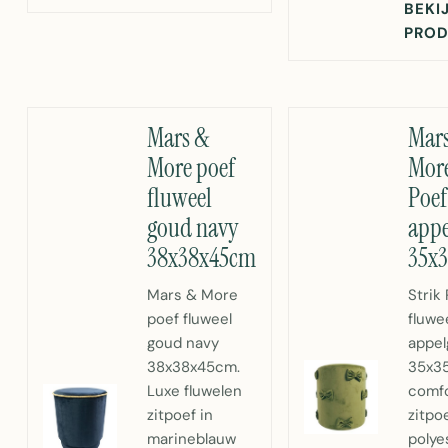
BEKI
PRO
Mars &
Mar
More poef
More
fluweel
Poef
goud navy
appe
38x38x45cm
35x
Mars & More
Strik
poef fluweel
fluwe
goud navy
appel
38x38x45cm.
35x3
Luxe fluwelen
comfo
zitpoef in
zitpo
marineblauw
polye