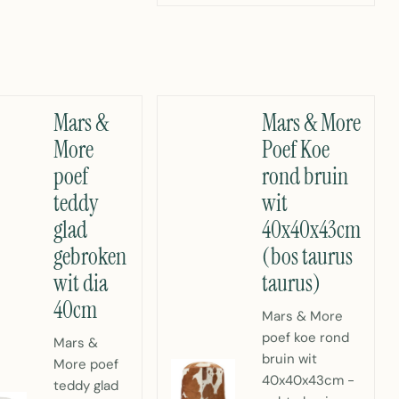
Mars &
Mars & More
More
Poef Koe
poef
rond bruin
teddy
wit
glad
40x40x43cm
gebroken
(bos taurus
wit dia
taurus)
40cm
Mars & More
poef koe rond
Mars &
bruin wit
More poef
40x40x43cm -
teddy glad