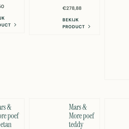
50
€278,88
JK
BEKIJK
DUCT
PRODUCT
rs &
Mars &
re poef
More poef
betan
teddy