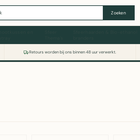
Wasmachine of koelkast nodig? Vergelijk alle prijzen op Witgoedaanbod.nl
Zoeken
hootkussen en
Sfeer
Sfeerhaarden & Bio-ethanol
ptray
Thema's
branders
Retours worden bij ons binnen 48 uur verwerkt.