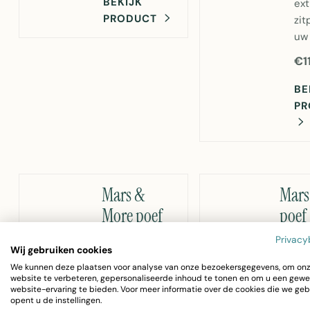
BEKIJK
ext
PRODUCT
zit
uw 
€1
BE
PR
Mars &
Mars
More poef
poef
fluweel
koeh
Privacy
Wij gebruiken cookies
goud
vier
We kunnen deze plaatsen voor analyse van onze bezoekersgegevens, om on
champagne
brui
website te verbeteren, gepersonaliseerde inhoud te tonen en om u een gewe
website-ervaring te bieden. Voor meer informatie over de cookies die we geb
38x38x45cm
50x
opent u de instellingen.