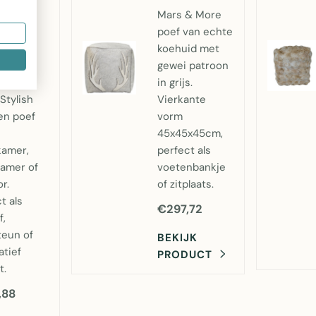
koehuid
Mars & More
nt
poef van echte
wit
koehuid met
0x30cm
gewei patroon
ars &
in grijs.
Stylish
Vierkante
en poef
vorm
45x45x45cm,
amer,
perfect als
kamer of
voetenbankje
r.
of zitplaats.
t als
€297,72
f,
teun of
BEKIJK
atief
PRODUCT
t.
,88