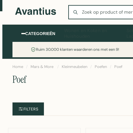
Zoeken
Wonen en Koken en
Sc
CATEGORIEËN
Huishouden
La
Ruim 30.000 klanten waarderen ons met een 9!
Home
/
Mars & More
/
Kleinmeubelen
/
Poefen
/
Poef
Poef
FILTERS