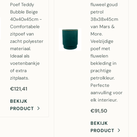
Poef Teddy
fluweel goud
Bubble Beige
petrol
40x40x45cm -
38x38x45cm
Comfortabele
van Mars &
zitpoef van
More.
zacht polyester
Veelzijdige
materiaal.
poef met
Ideaal als
fluwelen
voetenbankje
bekleding in
of extra
prachtige
zitplaats.
petrolkleur.
Perfecte
€121,41
aanvulling voor
elk interieur.
BEKIJK
PRODUCT
€91,50
BEKIJK
PRODUCT