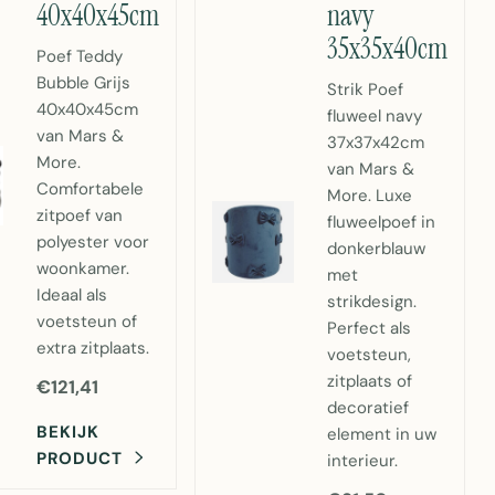
40x40x45cm
navy
35x35x40cm
Poef Teddy
Bubble Grijs
Strik Poef
40x40x45cm
fluweel navy
van Mars &
37x37x42cm
More.
van Mars &
Comfortabele
More. Luxe
zitpoef van
fluweelpoef in
polyester voor
donkerblauw
woonkamer.
met
Ideaal als
strikdesign.
voetsteun of
Perfect als
extra zitplaats.
voetsteun,
zitplaats of
€121,41
decoratief
BEKIJK
element in uw
PRODUCT
interieur.