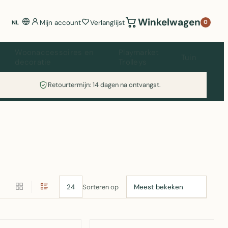
Winkelwagen
Mijn account
Verlanglijst
0
NL
Woonaccessoires en
Playmarket
Tuin
decoratie
Trolleys
Retourtermijn: 14 dagen na ontvangst.
Sorteren op