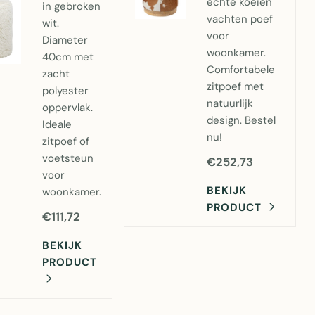
echte koeien
in gebroken
vachten poef
wit.
voor
Diameter
woonkamer.
40cm met
Comfortabele
zacht
zitpoef met
polyester
natuurlijk
oppervlak.
design. Bestel
Ideale
nu!
zitpoef of
voetsteun
€252,73
voor
BEKIJK
woonkamer.
PRODUCT
€111,72
BEKIJK
PRODUCT