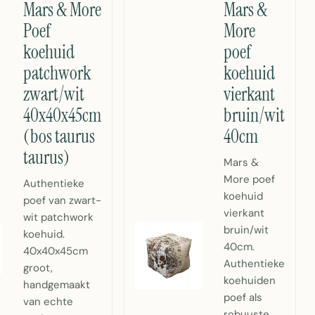
Mars & More
Mars &
Poef
More
koehuid
poef
patchwork
koehuid
zwart/wit
vierkant
40x40x45cm
bruin/wit
(bos taurus
40cm
taurus)
Mars &
More poef
Authentieke
koehuid
poef van zwart-
vierkant
wit patchwork
bruin/wit
koehuid.
40cm.
40x40x45cm
Authentieke
groot,
koehuiden
handgemaakt
poef als
van echte
robuuste