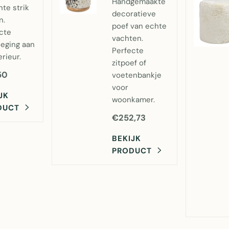
Handgemaakte
nte strik
decoratieve
n.
poef van echte
cte
vachten.
eging aan
Perfecte
erieur.
zitpoef of
50
voetenbankje
voor
JK
woonkamer.
DUCT
€252,73
BEKIJK
PRODUCT