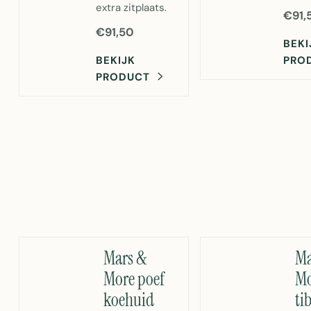
extra zitplaats.
€91,
€91,50
BEKI
BEKIJK
PRO
PRODUCT
Mars &
Ma
More poef
Mo
koehuid
ti