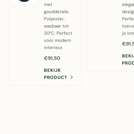
met
elega
gouddetails.
desig
Polyester,
Perfe
wasbaar tot
toevo
30°C. Perfect
je int
voor modern
€91,
interieur.
BEKI
€91,50
PRO
BEKIJK
PRODUCT