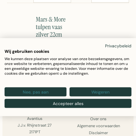
Mars & More
tulpen vaas
zilver 22cm
Elegante tulpen
Privacybeleid
vaas zilver 22cm
Wij gebruiken cookies
van Mars &
We kunnen deze plaatsen voor analyse van onze bezoekersgegevens, om
More. Aluminium
onze website te verbeteren, gepersonaliseerde inhoud te tonen en om u
€93,26
een geweldige website-ervaring te bieden. Voor meer informatie over de
vaas perfect
cookies die we gebruiken opent u de instellingen.
voor verse
BEKIJK
bloemen.
PRODUCT
Moderne
Nee, pas aan
Weigeren
decoratie voor
woonkamer of
Accepteer alles
entree.
AVANTIUS
INFORMATIE
Avantius
Over ons
J.J.v. Rhijnstraat 27
Algemene voorwaarden
2171PT
Disclaimer