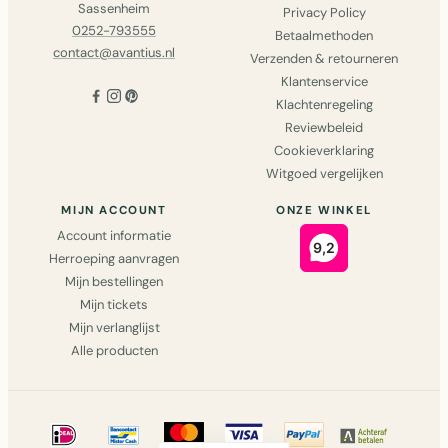
Sassenheim
Privacy Policy
0252-793555
Betaalmethoden
contact@avantius.nl
Verzenden & retourneren
Klantenservice
Klachtenregeling
Reviewbeleid
Cookieverklaring
Witgoed vergelijken
MIJN ACCOUNT
ONZE WINKEL
Account informatie
Herroeping aanvragen
Mijn bestellingen
Mijn tickets
Mijn verlanglijst
Alle producten