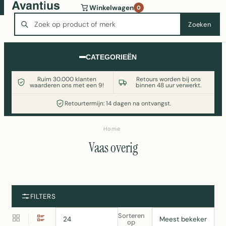
Wasmachine of koelkast nodig? Vergelijk alle prijzen op
Winkelwagen
0
Witgoedaanbod.nl
Zoeken
Zoeken
CATEGORIEËN
Ruim 30.000 klanten
Retours worden bij ons
waarderen ons met een 9!
binnen 48 uur verwerkt.
Retourtermijn: 14 dagen na ontvangst.
Home
Vaas overig
FILTERS
Sorteren
op