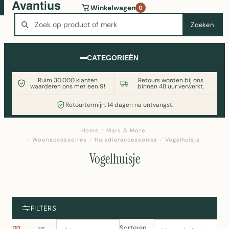
Wasmachine of koelkast nodig? Vergelijk alle prijzen op
Winkelwagen
0
Witgoedaanbod.nl
Zoeken
Zoeken
CATEGORIEËN
Ruim 30.000 klanten
Retours worden bij ons
waarderen ons met een 9!
binnen 48 uur verwerkt.
Retourtermijn: 14 dagen na ontvangst.
Home
/
Mars & More
/
Woonaccessoires
/
Huisdieraccessoires
/
Vogelhuisje
Vogelhuisje
FILTERS
Sorteren