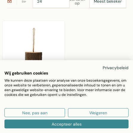
op
Privacybeleid
Wij gebruiken cookies
We kunnen deze plaatsen voor analyse van onze bezoekersgegevens, om
onze website te verbeteren, gepersonaliseerde inhoud te tonen en om u
MARS & MORE
een geweldige website-ervaring te bieden. Voor meer informatie over de
cookies die we gebruiken opent u de instellingen.
Vogelhuisje boomstam
h20 d16cm
Mars & More
Nee, pas aan
Weigeren
vogelhuisje boomstam
Accepteer alles
van natuurlijk hout.
€14,95
Afmetingen 20cm