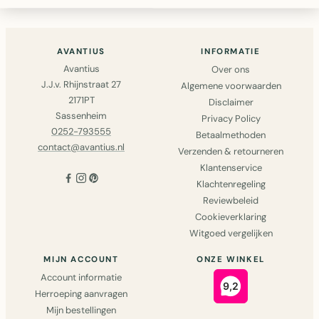
hoog, 16cm..
AVANTIUS
INFORMATIE
Avantius
Over ons
J.J.v. Rhijnstraat 27
Algemene voorwaarden
2171PT
Disclaimer
Sassenheim
Privacy Policy
0252-793555
Betaalmethoden
contact@avantius.nl
Verzenden & retourneren
Klantenservice
Klachtenregeling
Reviewbeleid
Cookieverklaring
Witgoed vergelijken
MIJN ACCOUNT
ONZE WINKEL
Account informatie
Herroeping aanvragen
Mijn bestellingen