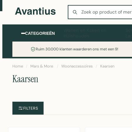
Zoeken
Wonen en Koken en
Sc
CATEGORIEËN
Huishouden
La
Ruim 30.000 klanten waarderen ons met een 9!
Home
/
Mars & More
/
Woonaccessoires
/
Kaarsen
Kaarsen
FILTERS