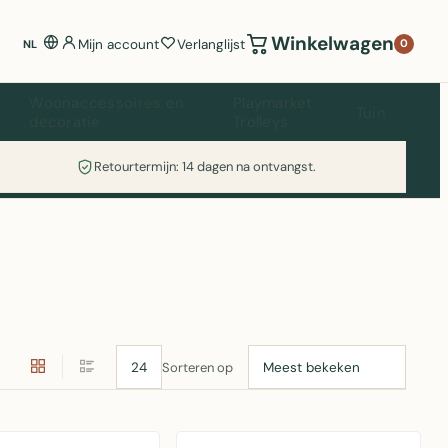
Winkelwagen
Mijn account
Verlanglijst
0
NL
Woonaccessoires en
Playmarket
Tuin
decoratie
Trolleys
Retourtermijn: 14 dagen na ontvangst.
Sorteren op