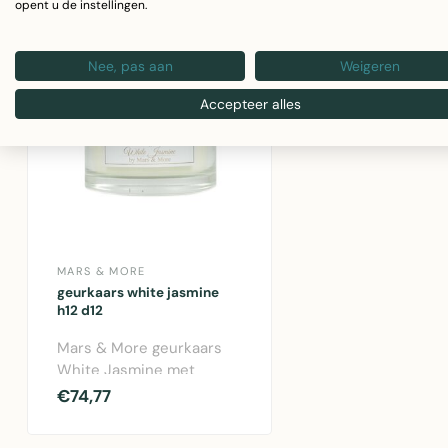
opent u de instellingen.
Nee, pas aan
Weigeren
Accepteer alles
MARS & MORE
geurkaars white jasmine
h12 d12
Mars & More geurkaars
White Jasmine met
natuurlijk wax. Diameter
€74,77
12cm, hoogte 12..