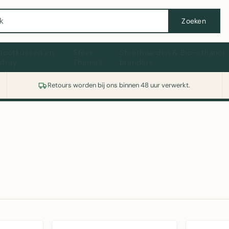
Wasmachine of koelkast nodig? Vergelijk alle prijzen op Witgoedaanbod.nl
Zoeken
hootkussen en
Sfeer
Sfeerhaarden & Bio-ethanol
ptray
Thema's
branders
Retours worden bij ons binnen 48 uur verwerkt.