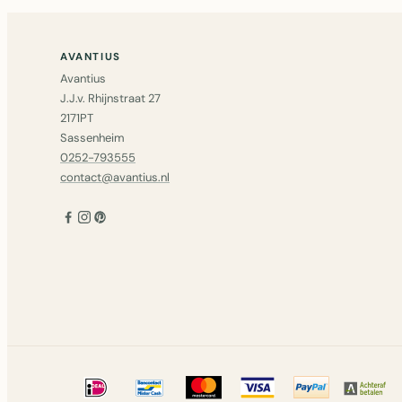
AVANTIUS
Avantius
J.J.v. Rhijnstraat 27
2171PT
Sassenheim
0252-793555
contact@avantius.nl