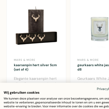
MARS & MORE
MARS & MORE
kaarsenpin hert silver 5cm
geurkaars white ja
(set of 4)
d8
Elegante kaarsenpin hert
Geurkaars White 
silver 5cm set van 4 stuks
van Mars & More.
Privacy
van Mars & More.
Sfeervolle kaars m
€14,95
€27,79
Wij gebruiken cookies
Aluminium k..
natuurlijk wax, ho..
We kunnen deze plaatsen voor analyse van onze bezoekersgegevens, om on
website te verbeteren, gepersonaliseerde inhoud te tonen en om u een gewe
website-ervaring te bieden. Voor meer informatie over de cookies die we geb