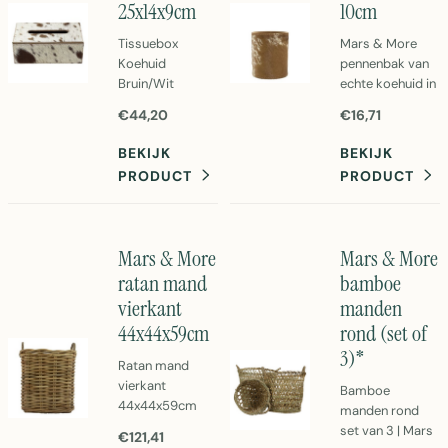
25x14x9cm
10cm
Tissuebox
Mars & More
Koehuid
pennenbak van
Bruin/Wit
echte koehuid in
25x14x9cm van
bruin/wit.
€44,20
€16,71
Mars & More.
Compact design
Elegante
van 10cm,
BEKIJK
BEKIJK
tissuehouder
perfect voor
PRODUCT
PRODUCT
met authentieke
bureau of
koehuiden
kantoor.
design. Perfect
Natuurlijk
voor elk
materiaal met
Mars & More
Mars & More
interieur.
uniek patroon.
ratan mand
bamboe
vierkant
manden
44x44x59cm
rond (set of
3)*
Ratan mand
vierkant
Bamboe
44x44x59cm
manden rond
van Mars &
set van 3 | Mars
€121,41
More. Natuurlijke