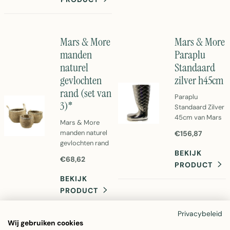
per mandje.
Perfect voor
opberging en
decoratie.
Mars & More
Mars & More
Eenvoudig
manden
Paraplu
schoon te
naturel
Standaard
maken.
gevlochten
zilver h45cm
rand (set van
Paraplu
3)*
Standaard Zilver
45cm van Mars
Mars & More
& More.
manden naturel
€156,87
Aluminium
gevlochten rand
constructie,
BEKIJK
set van 3.
stabiel en
€68,62
Handgeweven
PRODUCT
elegant. Perfect
rieten manden in
BEKIJK
voor tuinen en
beige met
terrassen.
PRODUCT
gevlochten rand.
Gewicht 3,1kg.
Perfecte
Privacybeleid
opbergoplossing
Wij gebruiken cookies
voor elk