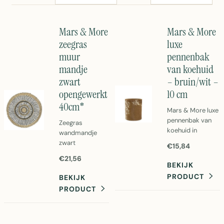
Mars & More
Mars & More
zeegras
luxe
muur
pennenbak
mandje
van koehuid
zwart
– bruin/wit –
opengewerkt
10 cm
40cm*
Mars & More luxe
pennenbak van
Zeegras
koehuid in
wandmandje
bruin/wit –
zwart
€15,84
decoratieve
opengewerkt
€21,56
bureauaccessoire
40cm van Mars
BEKIJK
van 10 cm
& More. Stijlvolle
PRODUCT
BEKIJK
muur
PRODUCT
opbergmandje in
natuurlijk
zeegras voor
een boho