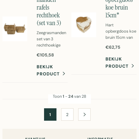
rafels
koe bruin
rechthoek
15cm*
(set van 3)
Hart
opbergdoos koe
Zeegrasmanden
bruin 15cm van
set van 3
Mars & More.
rechthoekige
€62,75
Schattige
manden in bruin.
€105,58
opbergbox met
Perfect voor
BEKIJK
koeienprint in
opberging en
PRODUCT
BEKIJK
bruin, perfect
decoratie.
PRODUCT
voor kleine
Afmetingen
spulletjes.
35x46x26cm.
Afmetingen:
Natuurlijk
15x15x8cm.
materiaal voor
Toon
1
-
24
van 28
een rustieke
look.
1
2