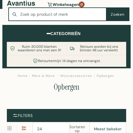
Wasmachine of koelkast nodig? Vergelijk alle prijzen op
Winkelwagen
0
Witgoedaanbod.nl
Zoeken
Zoeken
CATEGORIEËN
Ruim 30.000 klanten
Retours worden bij ons
waarderen ons met een 9!
binnen 48 uur verwerkt.
Retourtermijn: 14 dagen na ontvangst.
Home
/
Mars & More
/
Woonaccessoires
/
Opbergen
Opbergen
FILTERS
Sorteren
op