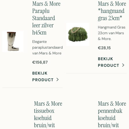
Mars & More
Mars & More
inrichting.
Paraplu
*hangmand
Standaard
gras 23cm*
leer zilver
Hangmand Gras
h45cm
23cm van Mars
& More.
Elegante
Natuurlijke
paraplustandaard
€28,15
grasmand voor
van Mars & More
planten en
BEKIJK
in zilver met leren
decoratie.
€156,87
afwerking.
PRODUCT
Afmetingen
Hoogte 45cm,
BEKIJK
23x23x23cm,
aluminium
gewicht 750g.
PRODUCT
constructie.
Perfect voor
Perfect voor je
binnen en buiten.
entree of hal.
Mars & More
Mars & More
tissuebox
pennenbak
koehuid
koehuid
bruin/wit
bruin/wit