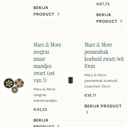
& More.
€67,73
ratanmand in
Natuurlijke
BEKIJK
bruin voor
bamboe
PRODUCT
BEKIJK
stijlvolle
opbergmanden
PRODUCT
opberging.
in bruin voor
Duurzaam en
stijlvolle
functioneel.
organisatie.
Afmetingen
Mars & More
Mars & More
34x34x32cm.
zeegras
pennenbak
muur
koehuid zwart/wit
mandjes
10cm
zwart (set
Mars & More
van 3)
pennenbak koehuid
zwart/wit 10cm.
Mars & More
Stijlvolle bureau
zeegras
€16,71
organizer met
wandmandjes
authentiek koehuiden
BEKIJK PRODUCT
zwart set van 3.
patroon. Perfecte
€42,23
Natuurlijk
opberging voor pennen,
zeegras,
BEKIJK
potloden en
40x40x10cm
kantoorbenodigdheden.
PRODUCT