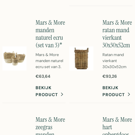
huisdecoratie.
Handgeweven
Afmeting
riet, duurzaam
30x30x25cm
en stijlvol.
Mars & More
Mars & More
per mand.
manden
ratan mand
naturel ecru
vierkant
(set van 3)*
30x30x52cm
Mars & More
Ratan mand
manden naturel
vierkant
ecru set van 3.
30x30x52cm
Mooie rieten
van Mars &
€63,64
€93,26
opbergmanden
More. Natuurlijke
in beige voor
rotan
BEKIJK
BEKIJK
stijlvolle
opbergmand in
PRODUCT
PRODUCT
opberging.
bruin met ruim
Afmeting
11kg gewicht.
35x35x30cm
Perfect voor
per mand.
stijlvolle
Mars & More
Mars & More
opberging in
zeegras
hart
huis.
manden
opbergdoos