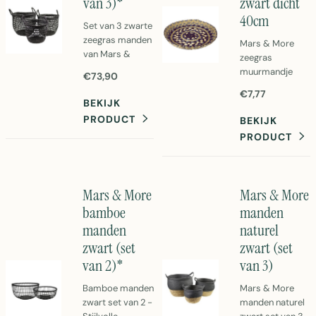
van 3)*
zwart dicht
40cm
Set van 3 zwarte
zeegras manden
Mars & More
van Mars &
zeegras
More. Ruime
muurmandje
€73,90
opbergmanden
zwart dicht
€7,77
in naturel
40cm. Natuurlijk
BEKIJK
zeegras met
wandmandje van
PRODUCT
BEKIJK
moderne zwarte
zeegras voor
PRODUCT
afwerking.
stijlvolle
Perfect voor
opberging.
stylevolle
Perfect voor
opberging in
slaapkamer,
Mars & More
Mars & More
huis.
badkamer of
bamboe
manden
woonkamer.
manden
naturel
zwart (set
zwart (set
van 2)*
van 3)
Bamboe manden
Mars & More
zwart set van 2 -
manden naturel