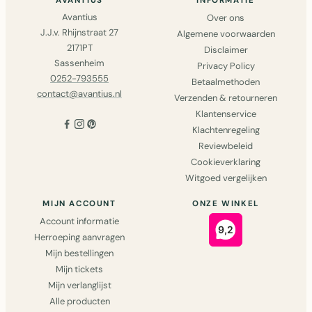
AVANTIUS
INFORMATIE
Avantius
Over ons
J.J.v. Rhijnstraat 27
Algemene voorwaarden
2171PT
Disclaimer
Sassenheim
Privacy Policy
0252-793555
Betaalmethoden
contact@avantius.nl
Verzenden & retourneren
Klantenservice
Klachtenregeling
Reviewbeleid
Cookieverklaring
Witgoed vergelijken
MIJN ACCOUNT
ONZE WINKEL
Account informatie
Herroeping aanvragen
Mijn bestellingen
Mijn tickets
Mijn verlanglijst
Alle producten