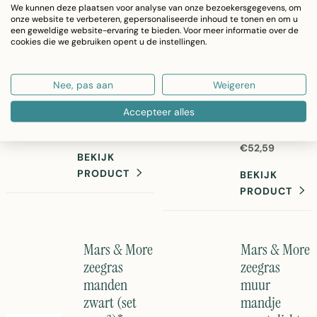
Mars & More
Mars & More
We kunnen deze plaatsen voor analyse van onze bezoekersgegevens, om
interieur.
waterhyacinth
bamboe
onze website te verbeteren, gepersonaliseerde inhoud te tonen en om u
een geweldige website-ervaring te bieden. Voor meer informatie over de
manden
manden
cookies die we gebruiken opent u de instellingen.
naturel (3)
rechthoek
(set of 3)*
Set van 3
Nee, pas aan
Weigeren
waterhyacinth
Set van 3
manden in naturel
Accepteer alles
bamboe
bruin.
rechthoekige
€96,78
Handgeweven
manden van
€52,59
opbergmanden
Mars & More.
BEKIJK
van duurzaam
Natuurlijke
PRODUCT
BEKIJK
waterhyacint
opbergoplossing
PRODUCT
materiaal. Ideaal
in bruin, perfecte
voor moderne
maat voor elke
interieurinrichting
ruimte.
en praktische
Duurzaam en
Mars & More
Mars & More
opslag. Afmeting
stijlvol.
zeegras
zeegras
35x35x27cm per
mand.
manden
muur
zwart (set
mandje