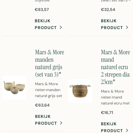
Stijlvolle
zwart set van 3 -
opbergoplossing
Handgeweven
€83,57
€32,54
van Mars &
rieten manden in
More. Perfect
zwart. Perfect
BEKIJK
BEKIJK
voor moderne
voor opberging
PRODUCT
PRODUCT
interieur.
en decoratie.
Afmeting
Afmeting
40x40x21cm per
40x36x30cm.
mand.
Mars & More
Mars & More
manden
mand
naturel grijs
naturel ecru
(set van 3)*
2 strepen dia
23cm*
Mars & More
rieten manden
Mars & More
naturel grijs set
rieten mand
van 3.
naturel ecru met
€63,64
Handgeweven
strepen.
€16,71
rietmanden in
Diameter 23cm,
BEKIJK
trendy grijstint.
perfect voor
PRODUCT
BEKIJK
Perfect voor
opberging en
PRODUCT
opberging en
decoratie.