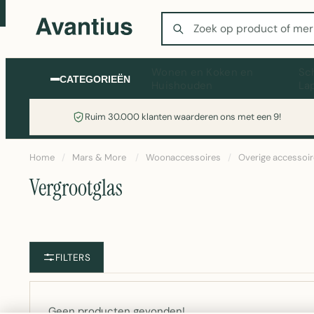
Zoeken
Wonen en Koken en
Sc
CATEGORIEËN
Huishouden
La
Ruim 30.000 klanten waarderen ons met een 9!
Home
/
Mars & More
/
Woonaccessoires
/
Overige accessoi
Vergrootglas
FILTERS
Geen producten gevonden!