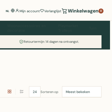
Winkelwagen
Mijn account
Verlanglijst
0
NL
Woonaccessoires en
Playmarket
Tuin
decoratie
Trolleys
Retourtermijn: 14 dagen na ontvangst.
Sorteren op