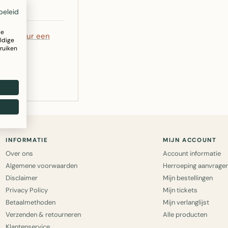
beleid
ze
5
of
stuur een
ldige
ruiken
INFORMATIE
MIJN ACCOUNT
Over ons
Account informatie
Algemene voorwaarden
Herroeping aanvrage
Disclaimer
Mijn bestellingen
Privacy Policy
Mijn tickets
Betaalmethoden
Mijn verlanglijst
Verzenden & retourneren
Alle producten
Klantenservice