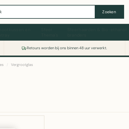
Wasmachine of koelkast nodig? Vergelijk alle prijzen op Witgoedaanbod.nl
Zoeken
hootkussen en
Sfeer
Sfeerhaarden & Bio-ethanol
ptray
Thema's
branders
Retours worden bij ons binnen 48 uur verwerkt.
res
/
Vergrootglas