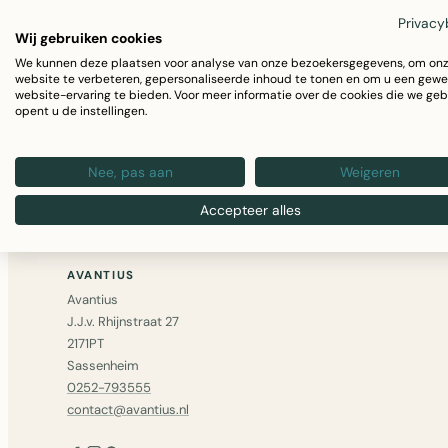
Privacy
Wij gebruiken cookies
We kunnen deze plaatsen voor analyse van onze bezoekersgegevens, om on
Niet gevonden wat u zocht? Bel ons op
0252 – 79355
website te verbeteren, gepersonaliseerde inhoud te tonen en om u een gewe
website-ervaring te bieden. Voor meer informatie over de cookies die we geb
bericht
— we zoeken het voor u op.
opent u de instellingen.
GA VERDER MET WINKELEN
Nee, pas aan
Weigeren
Accepteer alles
AVANTIUS
Avantius
J.J.v. Rhijnstraat 27
2171PT
Sassenheim
0252-793555
contact@avantius.nl