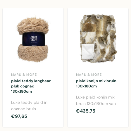
MARS & MORE
MARS & MORE
plaid teddy langhaar
plaid konijn mix bruin
pluk cognac
130x180cm
130x180cm
Luxe plaid konijn mix
Luxe teddy plaid in
bruin 130x180cm van
cognac bruin,
Mars & More. Zachte
€435,75
130x180cm. Zachte
€97,65
konijnenvacht thro..
langhaar polyester
pluk voor..