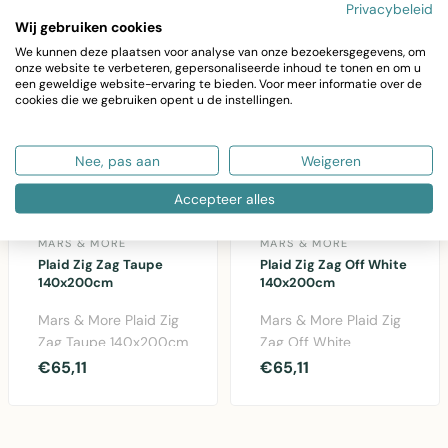
Privacybeleid
Wij gebruiken cookies
We kunnen deze plaatsen voor analyse van onze bezoekersgegevens, om
onze website te verbeteren, gepersonaliseerde inhoud te tonen en om u
een geweldige website-ervaring te bieden. Voor meer informatie over de
cookies die we gebruiken opent u de instellingen.
Nee, pas aan
Weigeren
Accepteer alles
MARS & MORE
MARS & MORE
Plaid Zig Zag Taupe
Plaid Zig Zag Off White
140x200cm
140x200cm
Mars & More Plaid Zig
Mars & More Plaid Zig
Zag Taupe 140x200cm
Zag Off White
- Gezellige polyester
140x200cm -
€65,11
€65,11
plaid in trendy ..
Gezellige polyester
plaid in geb..