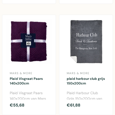
Gezellige wafeltex..
MARS & MORE
MARS & MORE
Plaid Visgraat Paars
plaid harbour club grijs
140x200cm
150x200cm
Plaid Visgraat Paars
Plaid Harbour Club
140x200cm van Mars
Grijs 150x200cm van
& More. Zachte
Mars & More. Gezellige
€55,68
€61,88
polyester deken met
woonplaid van kato..