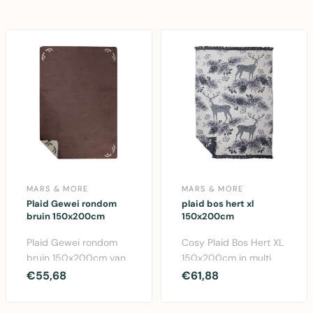
visgr..
MARS & MORE
MARS & MORE
Plaid Gewei rondom
plaid bos hert xl
bruin 150x200cm
150x200cm
Plaid Gewei rondom
Cosy Plaid Bos Hert XL
bruin 150x200cm van
150x200cm in multi
katoen/acryl mengsel.
kleuren. Katoen/acryl
€55,68
€61,88
Warm en gezellig de..
mix voor warmte ..