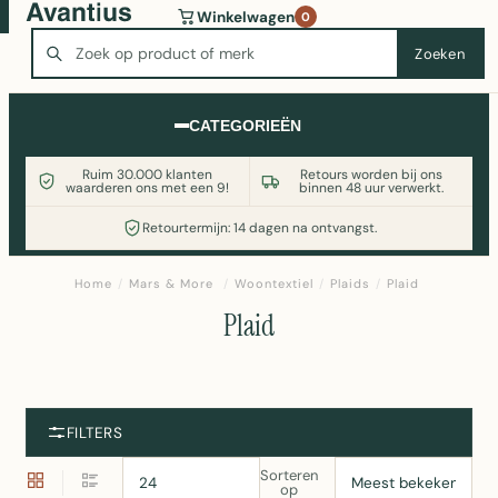
Wasmachine of koelkast nodig? Vergelijk alle prijzen op
Winkelwagen
0
Witgoedaanbod.nl
Zoeken
Zoeken
CATEGORIEËN
Ruim 30.000 klanten
Retours worden bij ons
waarderen ons met een 9!
binnen 48 uur verwerkt.
Retourtermijn: 14 dagen na ontvangst.
Home
/
Mars & More
/
Woontextiel
/
Plaids
/
Plaid
Plaid
FILTERS
Sorteren
op