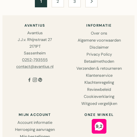
1
2
3
AVANTIUS
INFORMATIE
Avantius
Over ons
J.J.v. Rhijnstraat 27
Algemene voorwaarden
2171PT
Disclaimer
Sassenheim
Privacy Policy
0252-793555
Betaalmethoden
contact@avantius.nl
Verzenden & retourneren
Klantenservice
Klachtenregeling
Reviewbeleid
Cookieverklaring
Witgoed vergelijken
MIJN ACCOUNT
ONZE WINKEL
Account informatie
Herroeping aanvragen
Mijn bestellingen