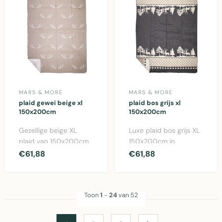
MARS & MORE
MARS & MORE
plaid gewei beige xl
plaid bos grijs xl
150x200cm
150x200cm
Gezellige beige XL
Luxe plaid bos grijs XL
plaid van 150x200cm
150x200cm in
in katoen/acryl mix.
katoen/acryl mix.
€61,88
€61,88
Perfect voor op de b..
Perfect voor bank of
bed...
Toon
1
-
24
van 52