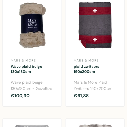
MARS & MORE
MARS & MORE
Wave plaid beige
plaid zwitsers
130x180cm
150x200cm
Wave plaid beige
Mars & More Plaid
130x180cm - Gezellige
Zwitsers 150x200cm
polyester throw van
in grijs. Gezellige
€100,30
€61,88
Mars & More.
katoen-acryl blend
Perfecte..
voor..