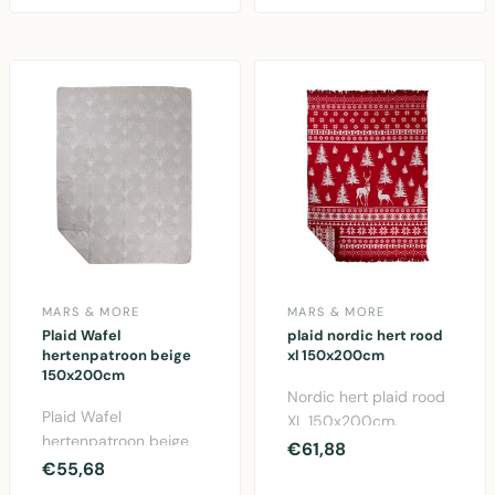
Afmeting ..
MARS & MORE
MARS & MORE
Plaid Wafel
plaid nordic hert rood
hertenpatroon beige
xl 150x200cm
150x200cm
Nordic hert plaid rood
Plaid Wafel
XL 150x200cm.
hertenpatroon beige
Gezellige katoen/acryl
€61,88
150x200cm -
€55,68
deken met Scandinavi..
Katoen/Acryl mix.