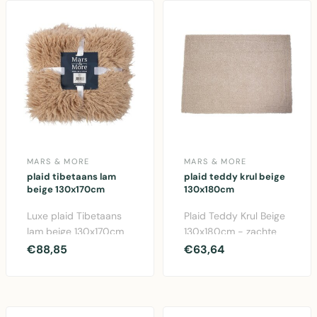
MARS & MORE
MARS & MORE
plaid tibetaans lam
plaid teddy krul beige
beige 130x170cm
130x180cm
Luxe plaid Tibetaans
Plaid Teddy Krul Beige
lam beige 130x170cm
130x180cm - zachte
van Mars & More.
polyester deken van
€88,85
€63,64
Zachte polyester
Mars & More. Perfe..
deken..