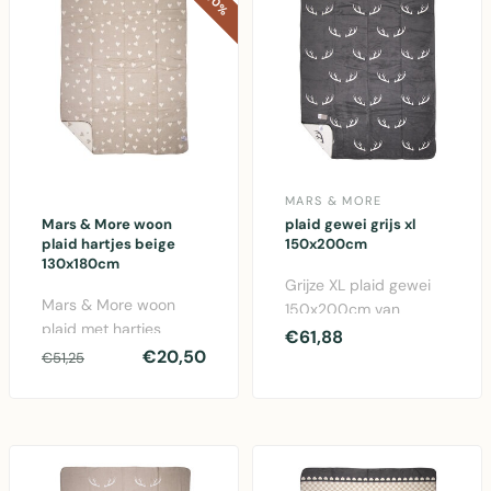
MARS & MORE
Mars & More woon
plaid gewei grijs xl
plaid hartjes beige
150x200cm
130x180cm
Grijze XL plaid gewei
Mars & More woon
150x200cm van
plaid met hartjes
katoen/acryl mix. Zacht
€61,88
patroon in beige,
€20,50
en warm deken voor b..
€51,25
130x180 cm katoen
voor geze..