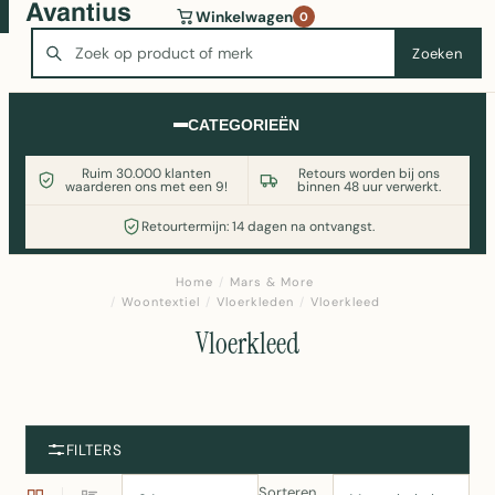
Wasmachine of koelkast nodig? Vergelijk alle prijzen op
Winkelwagen
0
Witgoedaanbod.nl
Zoeken
Zoeken
CATEGORIEËN
Ruim 30.000 klanten
Retours worden bij ons
waarderen ons met een 9!
binnen 48 uur verwerkt.
Retourtermijn: 14 dagen na ontvangst.
Home
/
Mars & More
/
Woontextiel
/
Vloerkleden
/
Vloerkleed
Vloerkleed
FILTERS
Sorteren