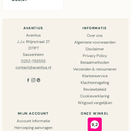
polyester rond kleed v..
AVANTIUS
INFORMATIE
Avantius
Over ons
J.J.v. Rhijnstraat 27
Algemene voorwaarden
2171PT
Disclaimer
Sassenheim
Privacy Policy
0252-793555
Betaalmethoden
contact@avantius.nl
Verzenden & retourneren
Klantenservice
Klachtenregeling
Reviewbeleid
Cookieverklaring
Witgoed vergelijken
MIJN ACCOUNT
ONZE WINKEL
Account informatie
Herroeping aanvragen