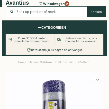
Wasmachine of koelkast nodig? Vergelijk alle prijzen op
Winkelwagen
0
Witgoedaanbod.nl
Zoeken
Zoeken
CATEGORIEËN
Ruim 30.000 klanten
Retours worden bij ons
waarderen ons met een 9!
binnen 48 uur verwerkt.
Retourtermijn: 14 dagen na ontvangst.
Home
/
Miami Outdoor Tafelloper lila 30x240cm