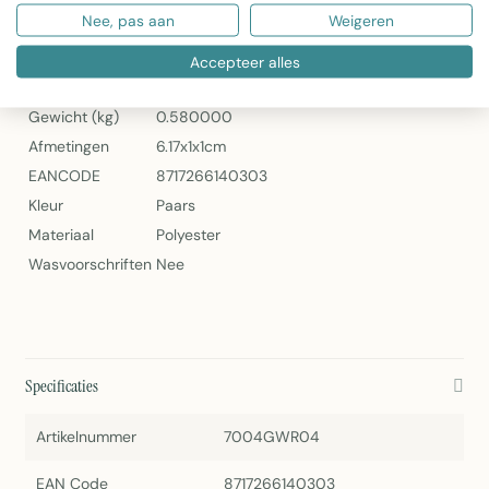
Nee, pas aan
Weigeren
Specificaties
Accepteer alles
Artikelnummer
7004GWR04
Gewicht (kg)
0.580000
Afmetingen
6.17x1x1cm
EANCODE
8717266140303
Kleur
Paars
Materiaal
Polyester
Wasvoorschriften
Nee
Specificaties
Artikelnummer
7004GWR04
EAN Code
8717266140303