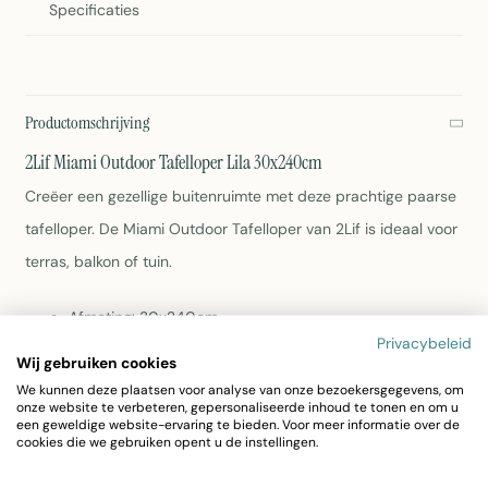
Specificaties
Productomschrijving
2Lif Miami Outdoor Tafelloper Lila 30x240cm
Creëer een gezellige buitenruimte met deze prachtige paarse
tafelloper. De Miami Outdoor Tafelloper van 2Lif is ideaal voor
terras, balkon of tuin.
Afmeting: 30x240cm
Kleur: Lila/Paars
Privacybeleid
Wij gebruiken cookies
Materiaal: Duurzame polyester
We kunnen deze plaatsen voor analyse van onze bezoekersgegevens, om
Gewicht: 580g
onze website te verbeteren, gepersonaliseerde inhoud te tonen en om u
Artikelnummer: 7004GWR04
een geweldige website-ervaring te bieden. Voor meer informatie over de
Perfect voor outdoor gebruik
cookies die we gebruiken opent u de instellingen.
2Lif Miami Outdoor Tafelloper Lila 30x240cm