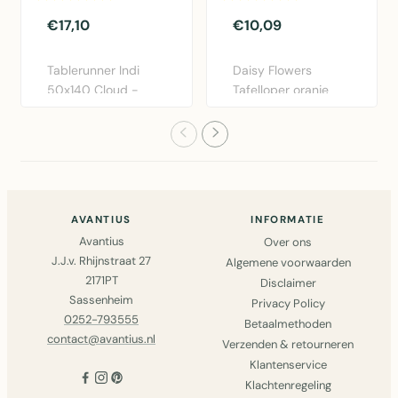
€17,10
€10,09
Tablerunner Indi
Daisy Flowers
50x140 Cloud -
Tafelloper oranje
Elegante katoen
50x140cm van
tafelloper i..
Linen & More. K..
AVANTIUS
INFORMATIE
Avantius
Over ons
J.J.v. Rhijnstraat 27
Algemene voorwaarden
2171PT
Disclaimer
Sassenheim
Privacy Policy
0252-793555
Betaalmethoden
contact@avantius.nl
Verzenden & retourneren
Klantenservice
Klachtenregeling