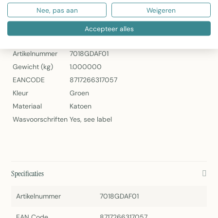
Nee, pas aan
Weigeren
Linen & More Middle Stripes Schort Groen 75x90cm
Specificaties
Accepteer alles
Artikelnummer
7018GDAF01
Gewicht (kg)
1.000000
EANCODE
8717266317057
Kleur
Groen
Materiaal
Katoen
Wasvoorschriften
Yes, see label
Specificaties
Artikelnummer
7018GDAF01
EAN Code
8717266317057