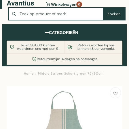
Wasmachine of koelkast nodig? Vergelijk alle prijzen op
Winkelwagen
0
Witgoedaanbod.nl
Zoeken
Zoeken
CATEGORIEËN
Ruim 30.000 klanten
Retours worden bij ons
waarderen ons met een 9!
binnen 48 uur verwerkt.
Retourtermijn: 14 dagen na ontvangst.
Home
/
Middle Stripes Schort groen 75x90cm