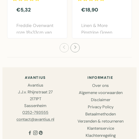
€5,32
€18,90
Freddie Ovenwant
Linen & More
roze 18x33cm van
Pinstripe Green
Linen & More.
schort blauw
Praktische k..
75x90cm.
Praktisch..
AVANTIUS
INFORMATIE
Avantius
Over ons
J.J.v. Rhijnstraat 27
Algemene voorwaarden
2171PT
Disclaimer
Sassenheim
Privacy Policy
0252-793555
Betaalmethoden
contact@avantius.nl
Verzenden & retourneren
Klantenservice
Klachtenregeling