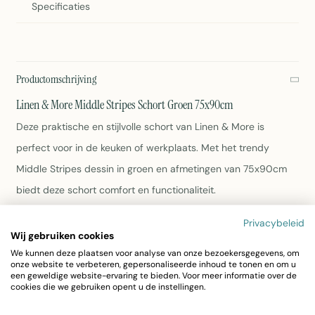
Specificaties
Productomschrijving
Linen & More Middle Stripes Schort Groen 75x90cm
Deze praktische en stijlvolle schort van Linen & More is
perfect voor in de keuken of werkplaats. Met het trendy
Middle Stripes dessin in groen en afmetingen van 75x90cm
biedt deze schort comfort en functionaliteit.
Privacybeleid
Materiaal: 100% katoen
Wij gebruiken cookies
Kleur: Groen
We kunnen deze plaatsen voor analyse van onze bezoekersgegevens, om
Afmetingen: 75x90cm
onze website te verbeteren, gepersonaliseerde inhoud te tonen en om u
Artikelnummer: 7018GDAF01
een geweldige website-ervaring te bieden. Voor meer informatie over de
cookies die we gebruiken opent u de instellingen.
Gewicht: 1kg
Onderhoud volgens etiket