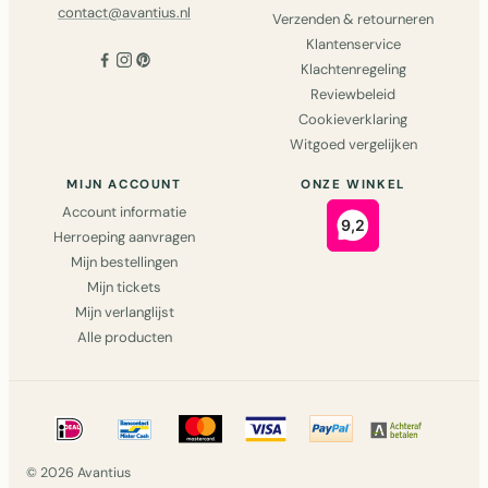
contact@avantius.nl
Verzenden & retourneren
Klantenservice
Klachtenregeling
Reviewbeleid
Cookieverklaring
Witgoed vergelijken
MIJN ACCOUNT
ONZE WINKEL
Account informatie
Herroeping aanvragen
Mijn bestellingen
Mijn tickets
Mijn verlanglijst
Alle producten
© 2026 Avantius