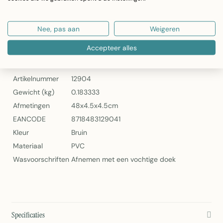
Schoon te maken met vochtige doek
Artikelnummer: 12904
Nee, pas aan
Weigeren
2Lif Old Wood Zelfklevende Folie Mini Rol – Bruin
Accepteer alles
Specificaties
Artikelnummer
12904
Gewicht (kg)
0.183333
Afmetingen
48x4.5x4.5cm
EANCODE
8718483129041
Kleur
Bruin
Materiaal
PVC
Wasvoorschriften
Afnemen met een vochtige doek
Specificaties