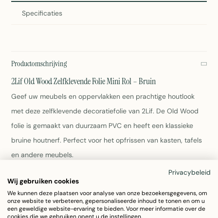
Specificaties
Productomschrijving
2Lif Old Wood Zelfklevende Folie Mini Rol – Bruin
Geef uw meubels en oppervlakken een prachtige houtlook
met deze zelfklevende decoratiefolie van 2Lif. De Old Wood
folie is gemaakt van duurzaam PVC en heeft een klassieke
bruine houtnerf. Perfect voor het opfrissen van kasten, tafels
en andere meubels.
Privacybeleid
Afmeting: 45cm x 2 meter
Wij gebruiken cookies
Kleur: Bruin met houtlook
We kunnen deze plaatsen voor analyse van onze bezoekersgegevens, om
onze website te verbeteren, gepersonaliseerde inhoud te tonen en om u
Materiaal: PVC
een geweldige website-ervaring te bieden. Voor meer informatie over de
Zelfklevend en gemakkelijk aan te brengen
cookies die we gebruiken opent u de instellingen.