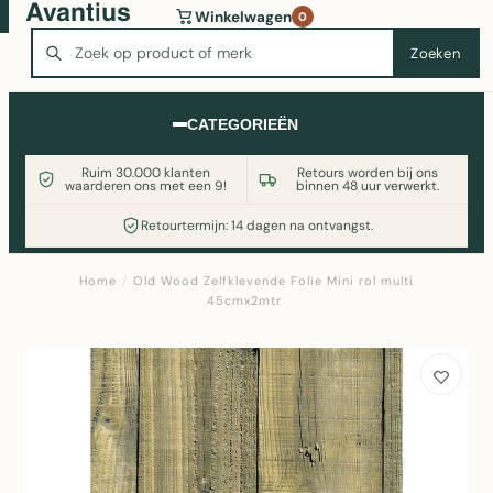
Wasmachine of koelkast nodig? Vergelijk alle prijzen op
Winkelwagen
0
Witgoedaanbod.nl
Zoeken
Zoeken
CATEGORIEËN
Ruim 30.000 klanten
Retours worden bij ons
waarderen ons met een 9!
binnen 48 uur verwerkt.
Retourtermijn: 14 dagen na ontvangst.
Home
/
Old Wood Zelfklevende Folie Mini rol multi
45cmx2mtr