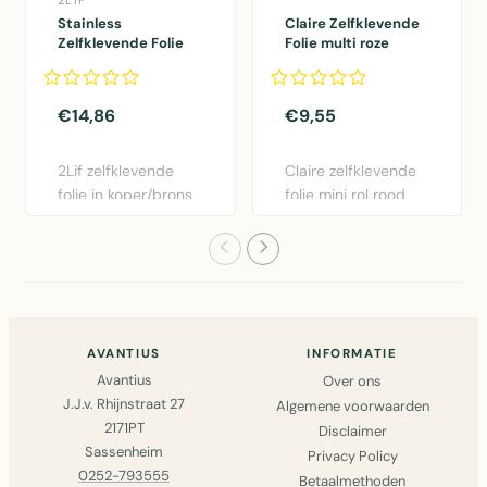
Stainless
Claire Zelfklevende
Zelfklevende Folie
Folie multi roze
Mini rol koper
45cmx2mtr
45cmx1,5mtr
€14,86
€9,55
2Lif zelfklevende
Claire zelfklevende
folie in koper/brons
folie mini rol rood
- 45cm x 1,5m.
45cm x 2m.
Gemakk..
Eenvoudig..
AVANTIUS
INFORMATIE
Avantius
Over ons
J.J.v. Rhijnstraat 27
Algemene voorwaarden
2171PT
Disclaimer
Sassenheim
Privacy Policy
0252-793555
Betaalmethoden