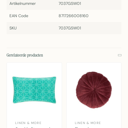
Artikelnummer
7037GSW01
EAN Code
8717266008160
SKU
7037GSW01
Gerelateerde producten
LINEN & MORE
LINEN & MORE