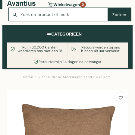
Wasmachine of koelkast nodig? Vergelijk alle prijzen op
Winkelwagen
0
Witgoedaanbod.nl
Zoeken
Zoeken
CATEGORIEËN
Ruim 30.000 klanten
Retours worden bij ons
waarderen ons met een 9!
binnen 48 uur verwerkt.
Retourtermijn: 14 dagen na ontvangst.
Home
/
Olef Outdoor Sierkussen zand 60x60cm