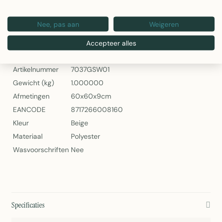
EAN: 8717266008160
Nee, pas aan
Weigeren
2Lif Olef Outdoor Sierkussen Zand 60x60cm
Specificaties
Accepteer alles
Artikelnummer
7037GSW01
Gewicht (kg)
1.000000
Afmetingen
60x60x9cm
EANCODE
8717266008160
Kleur
Beige
Materiaal
Polyester
Wasvoorschriften
Nee
Specificaties