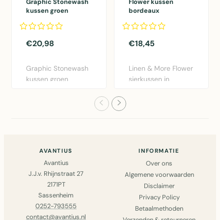
Graphic Stonewash
Flower kussen
kussen groen
bordeaux
30x50cm
dia40x12cm
€20,98
€18,45
Graphic Stonewash
Linen & More Flower
kussen groen
sierkussen in
30x50cm van Linen
bordeaux rood.
& More. Lux..
Diameter 40..
AVANTIUS
INFORMATIE
Avantius
Over ons
J.J.v. Rhijnstraat 27
Algemene voorwaarden
2171PT
Disclaimer
Sassenheim
Privacy Policy
0252-793555
Betaalmethoden
contact@avantius.nl
Verzenden & retourneren