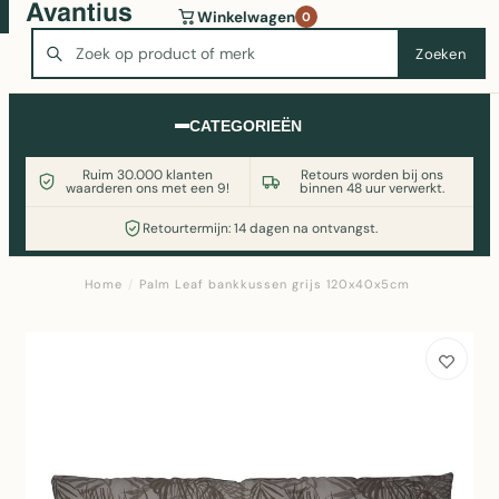
Wasmachine of koelkast nodig? Vergelijk alle prijzen op
Winkelwagen
0
Witgoedaanbod.nl
Zoeken
Zoeken
CATEGORIEËN
Ruim 30.000 klanten
Retours worden bij ons
waarderen ons met een 9!
binnen 48 uur verwerkt.
Retourtermijn: 14 dagen na ontvangst.
Home
/
Palm Leaf bankkussen grijs 120x40x5cm