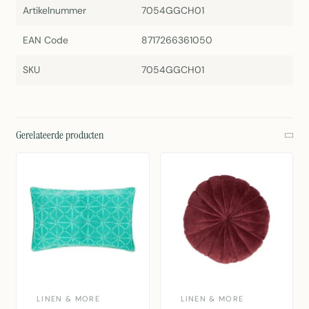
Artikelnummer
7054GGCH01
EAN Code
8717266361050
SKU
7054GGCH01
Gerelateerde producten
LINEN & MORE
LINEN & MORE