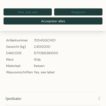
Gewicht: 2,8 kg
Wasbaar volgens etiket
Artikelnummer: 7054GGCH01
Nee, pas aan
Weigeren
Palm Leaf Bankkussen Grijs – Linen & More
Accepteer alles
Specificaties
Artikelnummer
7054GGCH01
Gewicht (kg)
2.800000
EANCODE
8717266361050
Kleur
Grijs
Materiaal
Katoen
Wasvoorschriften
Yes, see label
Specificaties