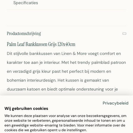
Specificaties
Productomschrijving
Palm Leaf Bankkussen Grijs 120x40cm
Dit stijlvolle bankkussen van Linen & More voegt comfort en
karakter toe aan je interieur. Met het trendy palmblad patroon
en verzadigd grijs kleur past het perfect bij modern en
bohemian interieurdesign. Het kussen is gemaakt van
duurzaam katoen en biedt optimale ondersteuning voor je
bank, bed of loungezetels.
Privacybeleid
Wij gebruiken cookies
Afmetingen: 120x40x5 cm
We kunnen deze plaatsen voor analyse van onze bezoekersgegevens, om
Materiaal: 100% katoen
onze website te verbeteren, gepersonaliseerde inhoud te tonen en om u
een geweldige website-ervaring te bieden. Voor meer informatie over de
Kleur: Grijs met palmblad print
cookies die we gebruiken opent u de instellingen.