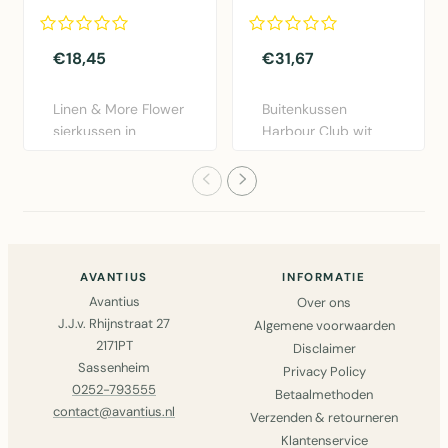
dia40x12cm
50x50cm
€18,45
€31,67
Linen & More Flower
Buitenkussen
sierkussen in
Harbour Club wit
bordeaux rood.
50x50cm van Mars
Diameter 40..
& More. Weers..
AVANTIUS
INFORMATIE
Avantius
Over ons
J.J.v. Rhijnstraat 27
Algemene voorwaarden
2171PT
Disclaimer
Sassenheim
Privacy Policy
0252-793555
Betaalmethoden
contact@avantius.nl
Verzenden & retourneren
Klantenservice