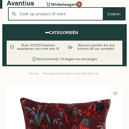
Wasmachine of koelkast nodig? Vergelijk alle prijzen op
Winkelwagen
0
Witgoedaanbod.nl
Zoeken
Zoeken
CATEGORIEËN
Ruim 30.000 klanten
Retours worden bij ons
waarderen ons met een 9!
binnen 48 uur verwerkt.
Retourtermijn: 14 dagen na ontvangst.
Home
/
Paradise kussen rood 60x60cm