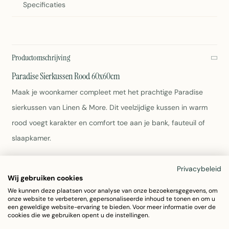
Specificaties
Productomschrijving
Paradise Sierkussen Rood 60x60cm
Maak je woonkamer compleet met het prachtige Paradise
sierkussen van Linen & More. Dit veelzijdige kussen in warm
rood voegt karakter en comfort toe aan je bank, fauteuil of
slaapkamer.
Afmetingen: 60x60cm met 10cm vulling
Privacybeleid
Materiaal: 100% katoen voor maximaal comfort
Wij gebruiken cookies
Kleur: Elegant rood dat bij veel interieurstijlen past
We kunnen deze plaatsen voor analyse van onze bezoekersgegevens, om
onze website te verbeteren, gepersonaliseerde inhoud te tonen en om u
Gewicht: 1,17 kg
een geweldige website-ervaring te bieden. Voor meer informatie over de
Wasbaar volgens labelvoorschriften
cookies die we gebruiken opent u de instellingen.
Artikelnummer: 7037GGTR02