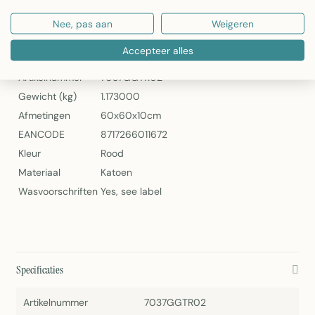
Paradise Sierkussen Rood 60x60cm van Linen & More
Nee, pas aan
Weigeren
Specificaties
Accepteer alles
Artikelnummer
7037GGTR02
Gewicht (kg)
1.173000
Afmetingen
60x60x10cm
EANCODE
8717266011672
Kleur
Rood
Materiaal
Katoen
Wasvoorschriften
Yes, see label
Specificaties
Artikelnummer
7037GGTR02