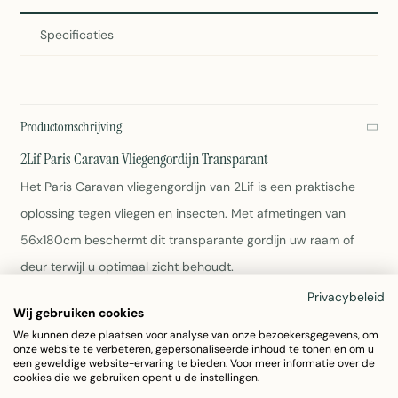
Specificaties
Productomschrijving
2Lif Paris Caravan Vliegengordijn Transparant
Het Paris Caravan vliegengordijn van 2Lif is een praktische
oplossing tegen vliegen en insecten. Met afmetingen van
56x180cm beschermt dit transparante gordijn uw raam of
deur terwijl u optimaal zicht behoudt.
Privacybeleid
Wij gebruiken cookies
Afmetingen: 56x180cm (verpakking 17x8x101cm)
Materiaal: Duurzaam PVC
We kunnen deze plaatsen voor analyse van onze bezoekersgegevens, om
onze website te verbeteren, gepersonaliseerde inhoud te tonen en om u
Kleur: Transparant
een geweldige website-ervaring te bieden. Voor meer informatie over de
Eenvoudig onderhoud: Afnemen met vochtige doek
cookies die we gebruiken opent u de instellingen.
Artikelnummer: 4600-2001