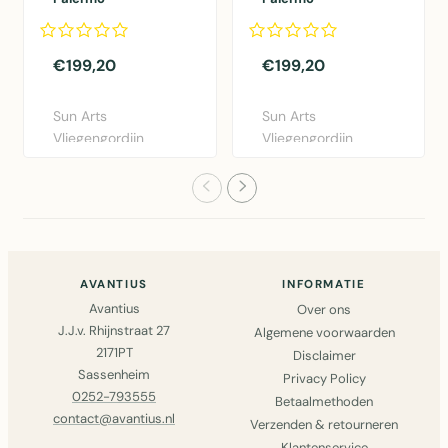
Transparant - wit
Transparant
100x232 cm
100x232 cm
€199,20
€199,20
Sun Arts
Sun Arts
Vliegengordijn
Vliegengordijn
Palermo
Palermo
Transparant in wit
Transparant
(100x232 ..
100x232 cm - PVC..
AVANTIUS
INFORMATIE
Avantius
Over ons
J.J.v. Rhijnstraat 27
Algemene voorwaarden
2171PT
Disclaimer
Sassenheim
Privacy Policy
0252-793555
Betaalmethoden
contact@avantius.nl
Verzenden & retourneren
Klantenservice