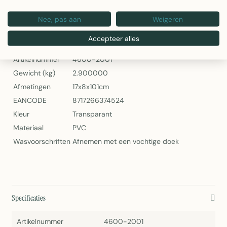
2Lif Paris Caravan Vliegengordijn Transparant 56x180cm
Nee, pas aan
Weigeren
Specificaties
Accepteer alles
Artikelnummer
4600-2001
Gewicht (kg)
2.900000
Afmetingen
17x8x101cm
EANCODE
8717266374524
Kleur
Transparant
Materiaal
PVC
Wasvoorschriften
Afnemen met een vochtige doek
Specificaties
Artikelnummer
4600-2001