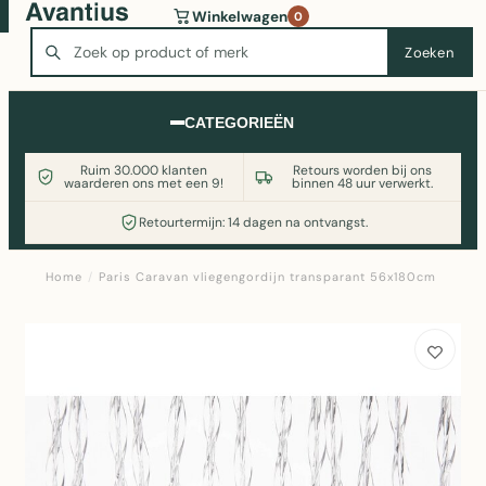
Wasmachine of koelkast nodig? Vergelijk alle prijzen op
Winkelwagen
0
Witgoedaanbod.nl
Zoeken
Zoeken
CATEGORIEËN
Ruim 30.000 klanten
Retours worden bij ons
waarderen ons met een 9!
binnen 48 uur verwerkt.
Retourtermijn: 14 dagen na ontvangst.
Home
/
Paris Caravan vliegengordijn transparant 56x180cm