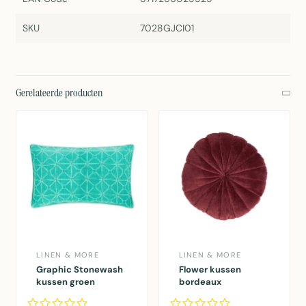
SKU
7028GJCI01
Gerelateerde producten
LINEN & MORE
LINEN & MORE
Graphic Stonewash
Flower kussen
kussen groen
bordeaux
30x50cm
dia40x12cm