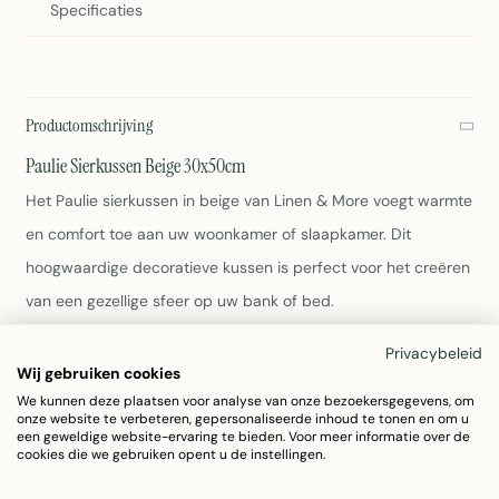
Specificaties
Productomschrijving
Paulie Sierkussen Beige 30x50cm
Het Paulie sierkussen in beige van Linen & More voegt warmte
en comfort toe aan uw woonkamer of slaapkamer. Dit
hoogwaardige decoratieve kussen is perfect voor het creëren
van een gezellige sfeer op uw bank of bed.
Privacybeleid
Afmetingen: 30x50cm
Wij gebruiken cookies
Kleur: Beige
We kunnen deze plaatsen voor analyse van onze bezoekersgegevens, om
Merk: Linen & More
onze website te verbeteren, gepersonaliseerde inhoud te tonen en om u
Gewicht: 345 gram
een geweldige website-ervaring te bieden. Voor meer informatie over de
cookies die we gebruiken opent u de instellingen.
Dikte: 3,5cm
Wasvoorschrift: Zie etiket voor juiste verzorging