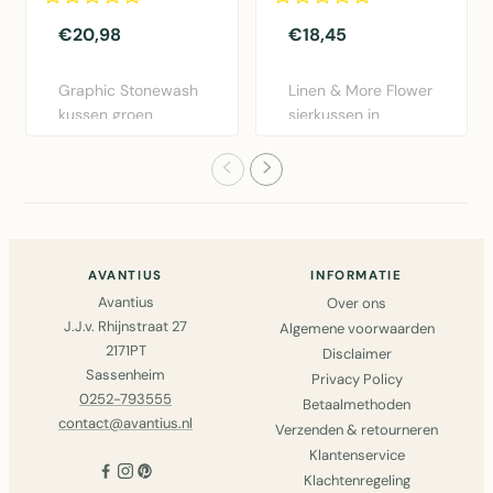
€20,98
€18,45
Graphic Stonewash
Linen & More Flower
kussen groen
sierkussen in
30x50cm van Linen
bordeaux rood.
& More. Lux..
Diameter 40..
AVANTIUS
INFORMATIE
Avantius
Over ons
J.J.v. Rhijnstraat 27
Algemene voorwaarden
2171PT
Disclaimer
Sassenheim
Privacy Policy
0252-793555
Betaalmethoden
contact@avantius.nl
Verzenden & retourneren
Klantenservice
Klachtenregeling