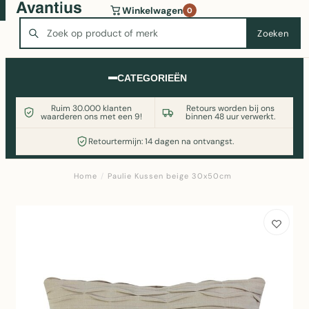
Wasmachine of koelkast nodig? Vergelijk alle prijzen op
Winkelwagen
0
Witgoedaanbod.nl
Zoeken
Zoeken
CATEGORIEËN
Ruim 30.000 klanten
Retours worden bij ons
waarderen ons met een 9!
binnen 48 uur verwerkt.
Retourtermijn: 14 dagen na ontvangst.
Home
/
Paulie Kussen beige 30x50cm