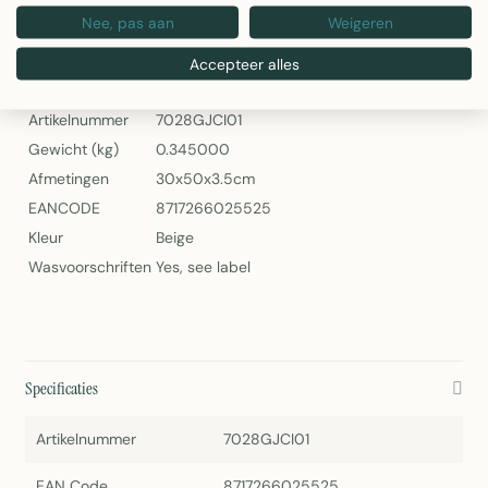
Nee, pas aan
Weigeren
Paulie Sierkussen Beige 30x50cm van Linen & More
Specificaties
Accepteer alles
Artikelnummer
7028GJCI01
Gewicht (kg)
0.345000
Afmetingen
30x50x3.5cm
EANCODE
8717266025525
Kleur
Beige
Wasvoorschriften
Yes, see label
Specificaties
Artikelnummer
7028GJCI01
EAN Code
8717266025525