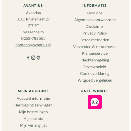
AVANTIUS
INFORMATIE
Avantius
Over ons
J.J.v. Rhijnstraat 27
Algemene voorwaarden
2171PT
Disclaimer
Sassenheim
Privacy Policy
0252-793555
Betaalmethoden
contact@avantius.nl
Verzenden & retourneren
Klantenservice
Klachtenregeling
Reviewbeleid
Cookieverklaring
Witgoed vergelijken
MIJN ACCOUNT
ONZE WINKEL
Account informatie
Herroeping aanvragen
Mijn bestellingen
Mijn tickets
Mijn verlanglijst