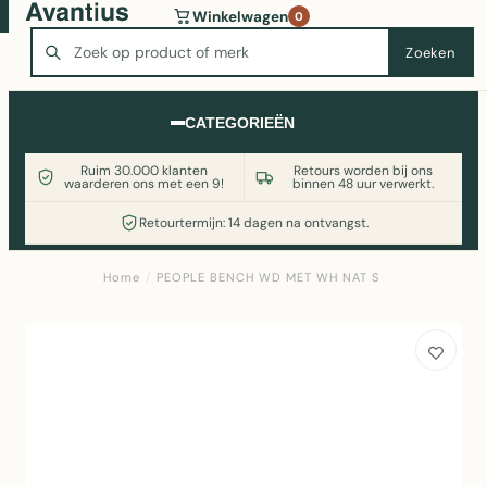
Wasmachine of koelkast nodig? Vergelijk alle prijzen op
Winkelwagen
0
Witgoedaanbod.nl
Zoeken
Zoeken
CATEGORIEËN
Ruim 30.000 klanten
Retours worden bij ons
waarderen ons met een 9!
binnen 48 uur verwerkt.
Retourtermijn: 14 dagen na ontvangst.
Home
/
PEOPLE BENCH WD MET WH NAT S