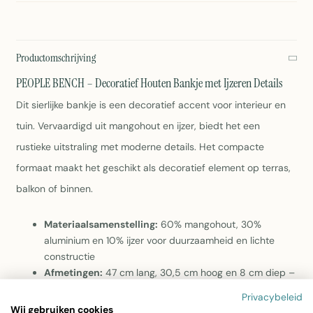
Productomschrijving
PEOPLE BENCH – Decoratief Houten Bankje met Ijzeren Details
Dit sierlijke bankje is een decoratief accent voor interieur en
tuin. Vervaardigd uit mangohout en ijzer, biedt het een
rustieke uitstraling met moderne details. Het compacte
formaat maakt het geschikt als decoratief element op terras,
balkon of binnen.
Materiaalsamenstelling:
60% mangohout, 30%
aluminium en 10% ijzer voor duurzaamheid en lichte
constructie
Afmetingen:
47 cm lang, 30,5 cm hoog en 8 cm diep –
ideaal voor kleine ruimtes
Privacybeleid
Kleur:
Wit met natuurlijke houttinten voor een verzacht
Wij gebruiken cookies