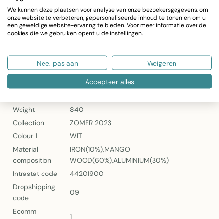
contrast
We kunnen deze plaatsen voor analyse van onze bezoekersgegevens, om
Decoratief karakter:
Voegt sfeer en karakter toe aan
onze website te verbeteren, gepersonaliseerde inhoud te tonen en om u
een geweldige website-ervaring te bieden. Voor meer informatie over de
tuin- en woninginrichting
cookies die we gebruiken opent u de instellingen.
PEOPLE ON BENCH WOOD METAL WHITE NATURAL SMALL
Nee, pas aan
Weigeren
Width
8
Accepteer alles
Height
30.5
Length
47
Weight
840
Collection
ZOMER 2023
Colour 1
WIT
Material
IRON(10%),MANGO
composition
WOOD(60%),ALUMINIUM(30%)
Intrastat code
44201900
Dropshipping
09
code
Ecomm
1