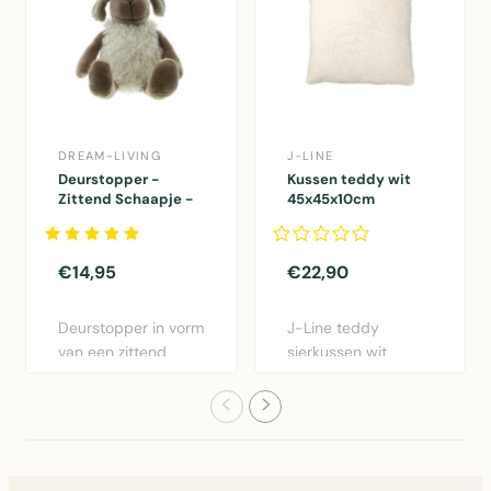
DREAM-LIVING
J-LINE
Deurstopper -
Kussen teddy wit
Zittend Schaapje -
45x45x10cm
25cm
€14,95
€22,90
Deurstopper in vorm
J-Line teddy
van een zittend
sierkussen wit
schaapje, 25cm
45x45cm met
hoog, uit..
zachte polyester
sto..