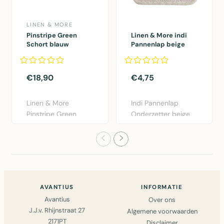
LINEN & MORE
Pinstripe Green
Linen & More indi
Schort blauw
Pannenlap beige
75x90cm
20x20cm
€18,90
€4,75
Linen & More
Indi Pannenlap
Pinstripe Green
Onderzetter beige
schort blauw
20x20cm van Linen
75x90cm.
& More. K..
Praktisch..
AVANTIUS
INFORMATIE
Avantius
Over ons
J.J.v. Rhijnstraat 27
Algemene voorwaarden
2171PT
Disclaimer