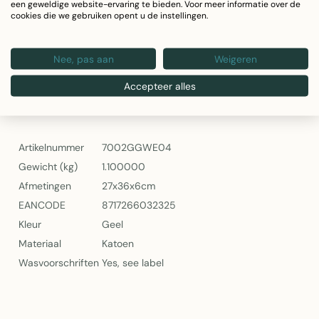
een geweldige website-ervaring te bieden. Voor meer informatie over de
Kleur: Geel met pinstripe patroon
cookies die we gebruiken opent u de instellingen.
Ribbed textuur voor beter absorptievermogen
Geschikt voor dagelijks gebruik
Nee, pas aan
Weigeren
Wasvoorschrift: zie label
Linen & More Pinstripe Ribbed Keukenset in Geel
Accepteer alles
Specificaties
Artikelnummer
7002GGWE04
Gewicht (kg)
1.100000
Afmetingen
27x36x6cm
EANCODE
8717266032325
Kleur
Geel
Materiaal
Katoen
Wasvoorschriften
Yes, see label