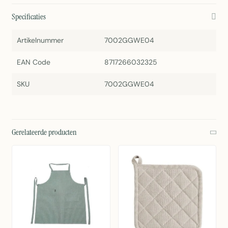
Specificaties
Artikelnummer
7002GGWE04
EAN Code
8717266032325
SKU
7002GGWE04
Gerelateerde producten