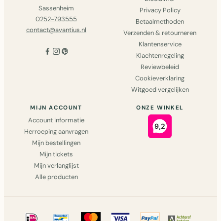
Sassenheim
Privacy Policy
0252-793555
Betaalmethoden
contact@avantius.nl
Verzenden & retourneren
Klantenservice
Klachtenregeling
Reviewbeleid
Cookieverklaring
Witgoed vergelijken
MIJN ACCOUNT
ONZE WINKEL
Account informatie
Herroeping aanvragen
Mijn bestellingen
Mijn tickets
Mijn verlanglijst
Alle producten