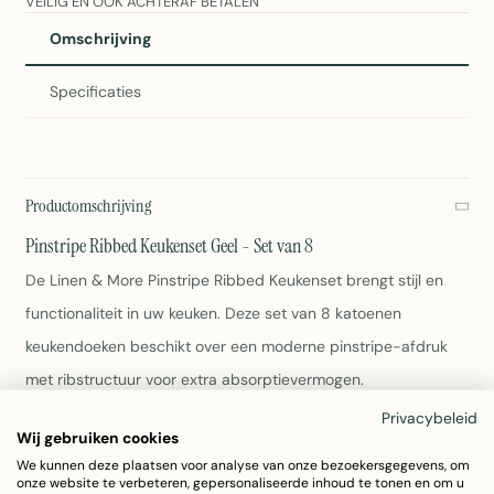
VEILIG EN OOK ACHTERAF BETALEN
Omschrijving
Specificaties
Productomschrijving
Pinstripe Ribbed Keukenset Geel - Set van 8
De Linen & More Pinstripe Ribbed Keukenset brengt stijl en
functionaliteit in uw keuken. Deze set van 8 katoenen
keukendoeken beschikt over een moderne pinstripe-afdruk
met ribstructuur voor extra absorptievermogen.
Privacybeleid
Set bevat 8 keukendoeken
Wij gebruiken cookies
Afmetingen: 2x 35x50cm en 6x 40x40cm
We kunnen deze plaatsen voor analyse van onze bezoekersgegevens, om
onze website te verbeteren, gepersonaliseerde inhoud te tonen en om u
Materiaal: 100% katoen