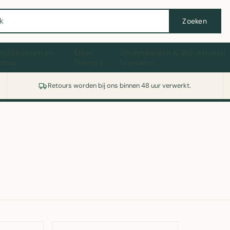
Wasmachine of koelkast nodig? Vergelijk alle prijzen op Witgoedaanbod.nl
Zoeken
hootkussen en
Sfeer
Sfeerhaarden & Bio-ethanol
ptray
Thema's
branders
Retours worden bij ons binnen 48 uur verwerkt.