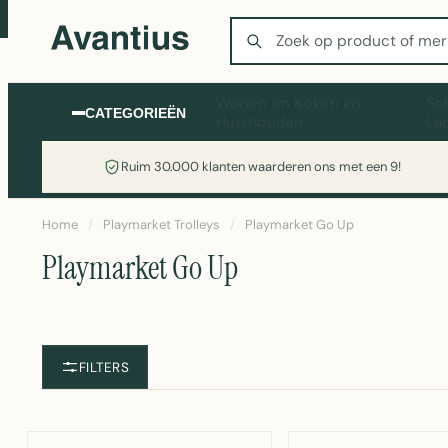
Zoeken
Wonen en Koken en
Sc
CATEGORIEËN
Huishouden
La
Ruim 30.000 klanten waarderen ons met een 9!
Home
/
Playmarket Trolleys
/
Playmarket Go Up
Playmarket Go Up
FILTERS