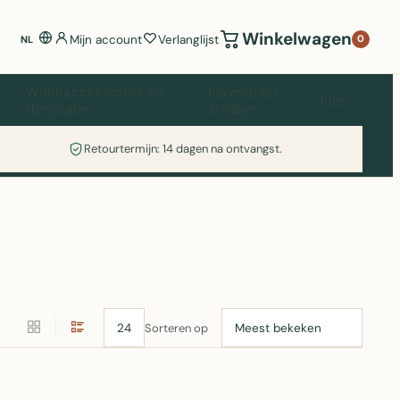
Winkelwagen
Mijn account
Verlanglijst
0
NL
Woonaccessoires en
Playmarket
Tuin
decoratie
Trolleys
Retourtermijn: 14 dagen na ontvangst.
Sorteren op