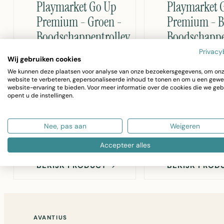
Playmarket Go Up
Playmarket 
Premium - Groen -
Premium - B
Boodschappentrolley
Boodschappe
Privacy
Playmarket Go Up
Playmarket Go 
Wij gebruiken cookies
Premium
Premium
We kunnen deze plaatsen voor analyse van onze bezoekersgegevens, om on
boodschappentrolley in
boodschappentr
website te verbeteren, gepersonaliseerde inhoud te tonen en om u een gewe
website-ervaring te bieden. Voor meer informatie over de cookies die we geb
groen met aluminium
blauw met alum
opent u de instellingen.
frame, thermisch koelvak
frame, thermisc
en compact opvouwbaar
en compact op
Nee, pas aan
Weigeren
design
design
€168,95
€168,95
Accepteer alles
BEKIJK PRODUCT
BEKIJK PRO
AVANTIUS