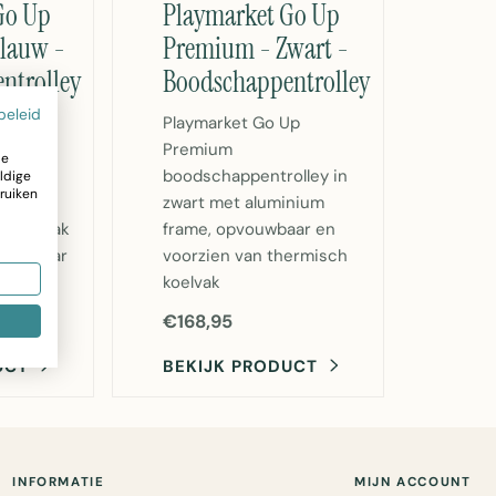
Go Up
Playmarket Go Up
lauw -
Premium - Zwart -
ntrolley
Boodschappentrolley
beleid
Up
Playmarket Go Up
Premium
ze
olley in
boodschappentrolley in
ldige
ruiken
inium
zwart met aluminium
h koelvak
frame, opvouwbaar en
vouwbaar
voorzien van thermisch
koelvak
€168,95
DUCT
BEKIJK PRODUCT
INFORMATIE
MIJN ACCOUNT