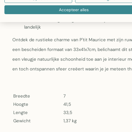
Ruwe textuur:
De ongepolijste oppervlakte geeft het
Accepteer alles
Materiaal:
Polyhars met calciumcarbonaat – een du
Kleur:
Warm beige dat goed aansluit bij diverse inric
landelijk
Ontdek de rustieke charme van P'tit Maurice met zijn ruw
een bescheiden formaat van 33x41x7cm, belichaamt dit stuk
een vleugje natuurlijke schoonheid toe aan je interieur me
en toch ontspannen sfeer creëert waarin je je meteen thu
Breedte
7
Hoogte
41,5
Lengte
33,5
Gewicht
1,37 kg