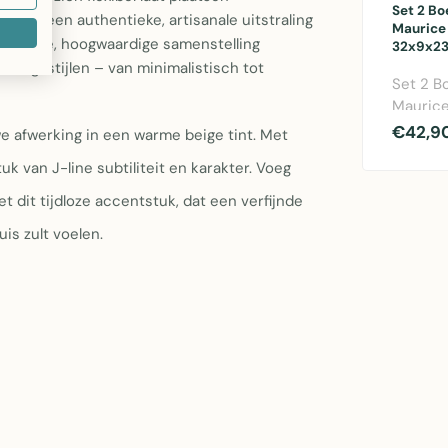
Set 2 Bo
 stuk een authentieke, artisanale uitstraling
Maurice
urzame, hoogwaardige samenstelling
32x9x2
htingsstijlen – van minimalistisch tot
Set 2 Bo
Maurice
€42,9
e afwerking in een warme beige tint. Met
 van J-line subtiliteit en karakter. Voeg
t dit tijdloze accentstuk, dat een verfijnde
is zult voelen.