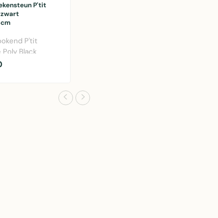
ekensteun P'tit
 zwart
3cm
okend P'tit
 Poly Black
0