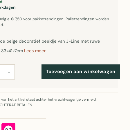
d
erkdagen
België € 7,50 voor pakketzendingen. Palletzendingen worden
d.
rice beige decoratief beeldje van J-Line met ruwe
, 33x41x7cm
Lees meer..
Toevoegen aan winkelwagen
−
jd van het artikel staat achter het vrachtwagentje vermeld.
ACHTERAF BETALEN