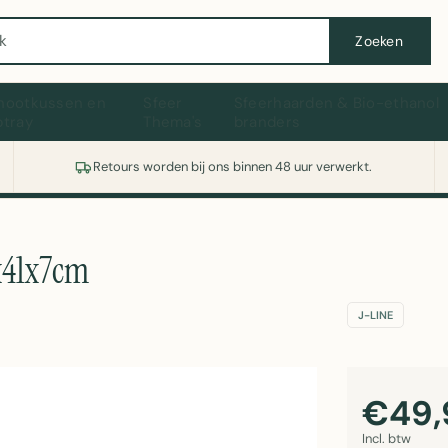
Wasmachine of koelkast nodig? Vergelijk alle prijzen op Witgoedaanbod.nl
Zoeken
hootkussen en
Sfeer
Sfeerhaarden & Bio-ethanol
ptray
Thema's
branders
Retours worden bij ons binnen 48 uur verwerkt.
3x41x7cm
J-LINE
€49,
Incl. btw