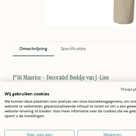
Omschrijving
Specificaties
P'tit Maurice – Decoratief Beeldje van J-Line
P'tit Maurice is een sfeervol decoratief beeldje met een 
Privacy
Wij gebruiken cookies
compacte accent-object van J-Line voegt karakter toe aa
We kunnen deze plaatsen voor analyse van onze bezoekersgegevens, om on
website te verbeteren, gepersonaliseerde inhoud te tonen en om u een gewe
ontspannen sfeer. Gemaakt van duurzame polyhars en cal
website-ervaring te bieden. Voor meer informatie over de cookies die we geb
opent u de instellingen.
subtiliteit en natuurlijke schoonheid.
Nee, pas aan
Weigeren
Afmeting:
33,5 x 41,5 x 7 cm – een bescheiden formaa