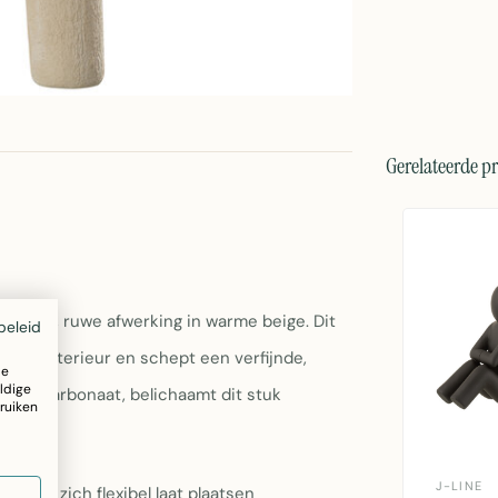
Gerelateerde p
rustieke, ruwe afwerking in warme beige. Dit
beleid
n je interieur en schept een verfijnde,
ze
ldige
ciumcarbonaat, belichaamt dit stuk
ruiken
J-LINE
t dat zich flexibel laat plaatsen