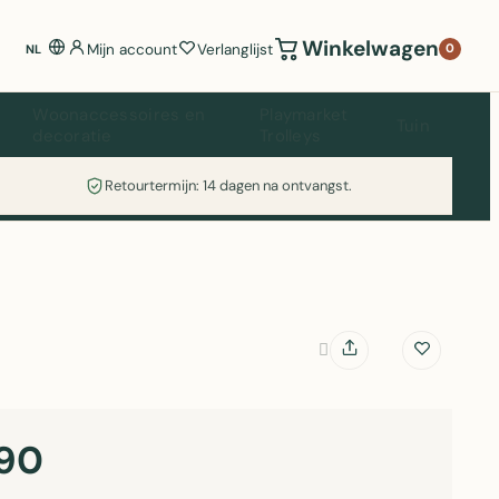
Winkelwagen
Mijn account
Verlanglijst
0
NL
Woonaccessoires en
Playmarket
Tuin
decoratie
Trolleys
Retourtermijn: 14 dagen na ontvangst.
90