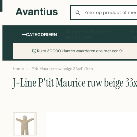
Zoeken
Wonen en Koken en
Sc
CATEGORIEËN
Huishouden
La
Ruim 30.000 klanten waarderen ons met een 9!
Home
/
P'tit Maurice ruw beige 33x41x7cm
J-Line P'tit Maurice ruw beige 3