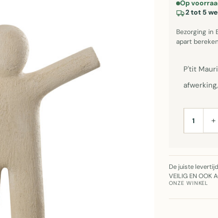
Op voorraa
2 tot 5 w
Bezorging in 
apart bereken
P'tit Mau
afwerking
+
AANTAL
De juiste leverti
VEILIG EN OOK 
ONZE WINKEL