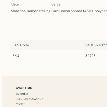
Kleur
Beige
Materiaal samenstelling
Calciumcarbonaat (46%), polyhars
EAN Code
5400924327
SKU
32743
AVANTIUS
Avantius
J.J.v. Rhijnstraat 27
2171PT