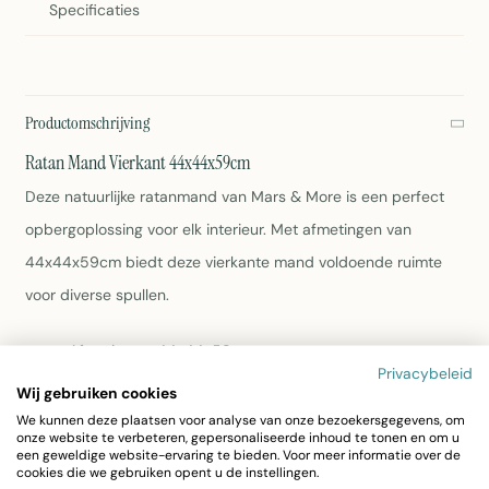
Specificaties
Productomschrijving
Ratan Mand Vierkant 44x44x59cm
Deze natuurlijke ratanmand van Mars & More is een perfect
opbergoplossing voor elk interieur. Met afmetingen van
44x44x59cm biedt deze vierkante mand voldoende ruimte
voor diverse spullen.
Afmetingen: 44x44x59cm
Privacybeleid
Materiaal: Natuurlijk ratan
Wij gebruiken cookies
Kleur: Bruin
We kunnen deze plaatsen voor analyse van onze bezoekersgegevens, om
Gewicht: 11,2kg
onze website te verbeteren, gepersonaliseerde inhoud te tonen en om u
Onderhoudsfrequentie: Afnemen met een vochtige
een geweldige website-ervaring te bieden. Voor meer informatie over de
cookies die we gebruiken opent u de instellingen.
doek