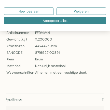
Artikelnummer: FERMV44
Nee, pas aan
Weigeren
Ratan Mand Vierkant van Mars & More
Specificaties
Accepteer alles
Artikelnummer
FERMV44
Gewicht (kg)
11.200000
Afmetingen
44x44x59cm
EANCODE
8716522100891
Kleur
Bruin
Materiaal
Natuurlijk materiaal
Wasvoorschriften
Afnemen met een vochtige doek
Specificaties