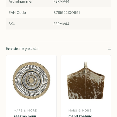
Artikelnummer
FERMV44
EAN Code
8716522100891
SKU
FERMV44
Gerelateerde producten
MARS & MORE
MARS & MORE
zeegras muur
mand koehuid