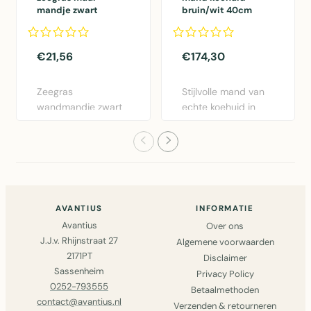
mandje zwart
bruin/wit 40cm
opengewerkt
40cm*
€21,56
€174,30
Zeegras
Stijlvolle mand van
wandmandje zwart
echte koehuid in
opengewerkt 40cm
bruin/wit.
van Mars & More. S..
Afmetingen 5..
AVANTIUS
INFORMATIE
Avantius
Over ons
J.J.v. Rhijnstraat 27
Algemene voorwaarden
2171PT
Disclaimer
Sassenheim
Privacy Policy
0252-793555
Betaalmethoden
contact@avantius.nl
Verzenden & retourneren