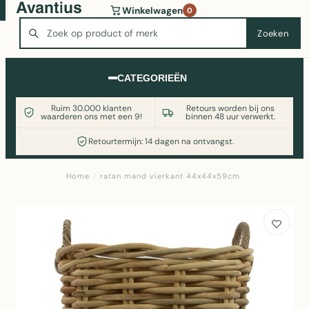
Wasmachine of koelkast nodig? Vergelijk alle prijzen op
Winkelwagen
0
Witgoedaanbod.nl
Zoeken
Zoeken
CATEGORIEËN
Ruim 30.000 klanten
Retours worden bij ons
waarderen ons met een 9!
binnen 48 uur verwerkt.
Retourtermijn: 14 dagen na ontvangst.
Home
/
ratan mand vierkant 44x44x59cm