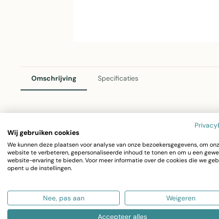
Omschrijving
Specificaties
2Lif Rochelle Tafelband Paurs – 28cm x 3 Meter
Privacy
Wij gebruiken cookies
Maak je tafel compleet met dit elegante paarse tafelband v
We kunnen deze plaatsen voor analyse van onze bezoekersgegevens, om on
website te verbeteren, gepersonaliseerde inhoud te tonen en om u een gewe
centimeter breed en 3 meter lang, ideaal voor verschille
website-ervaring te bieden. Voor meer informatie over de cookies die we geb
opent u de instellingen.
Breedte: 28cm
Lengte: 3 meter
Nee, pas aan
Weigeren
Kleur: Paurs
Accepteer alles