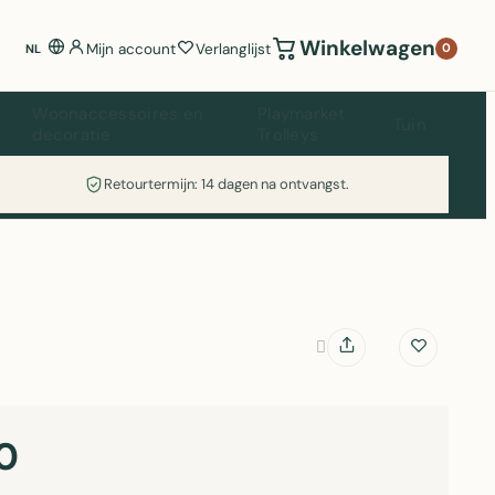
Winkelwagen
Mijn account
Verlanglijst
0
NL
Woonaccessoires en
Playmarket
Tuin
decoratie
Trolleys
Retourtermijn: 14 dagen na ontvangst.
0