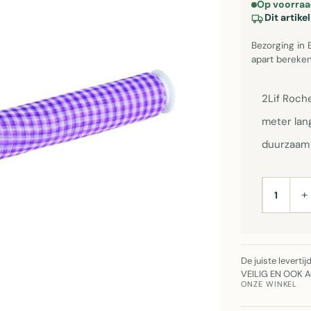
Op voorraa
Dit artik
Bezorging in 
apart bereken
2Lif Roche
meter lang
duurzaam 
+
AANTAL
De juiste leverti
VEILIG EN OOK 
ONZE WINKEL