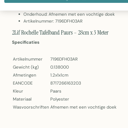
Materiaal: Polyester
Gewicht: 138 gram
Onderhoud: Afnemen met een vochtige doek
Artikelnummer: 7196DFH03AR
2Lif Rochelle Tafelband Paurs – 28cm x 3 Meter
Specificaties
Artikelnummer
7196DFH03AR
Gewicht (kg)
0.138000
Afmetingen
1.2x1x1cm
EANCODE
8717266163203
Kleur
Paars
Materiaal
Polyester
Wasvoorschriften
Afnemen met een vochtige doek