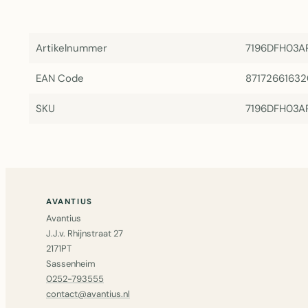
Artikelnummer
7196DFH03A
EAN Code
8717266163
SKU
7196DFH03A
AVANTIUS
Avantius
J.J.v. Rhijnstraat 27
2171PT
Sassenheim
0252-793555
contact@avantius.nl