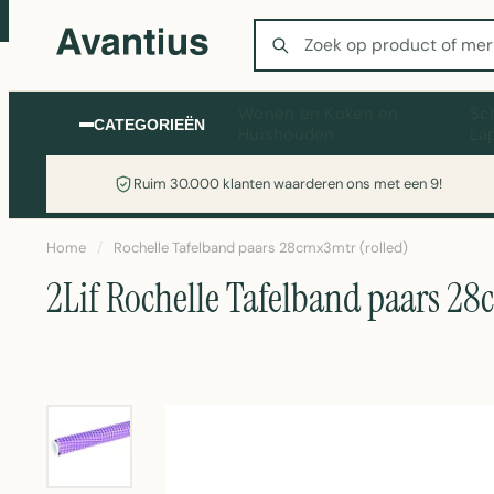
Zoeken
Wonen en Koken en
Sc
CATEGORIEËN
Huishouden
La
Ruim 30.000 klanten waarderen ons met een 9!
Home
/
Rochelle Tafelband paars 28cmx3mtr (rolled)
2Lif Rochelle Tafelband paars 28