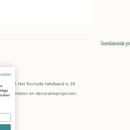
Gerelateerde p
beleid
an 2Lif. Het Rochelle tafelband is 28
ze
ldige
nde tafelmaten en decoratieprojecten.
ruiken