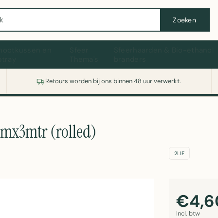
Wasmachine of koelkast nodig? Vergelijk alle prijzen op Witgoedaanbod.nl
Zoeken
hootkussen en
Sfeer
Sfeerhaarden & Bio-ethanol
ptray
Thema's
branders
Retours worden bij ons binnen 48 uur verwerkt.
cmx3mtr (rolled)
2LIF
€4,6
Incl. btw