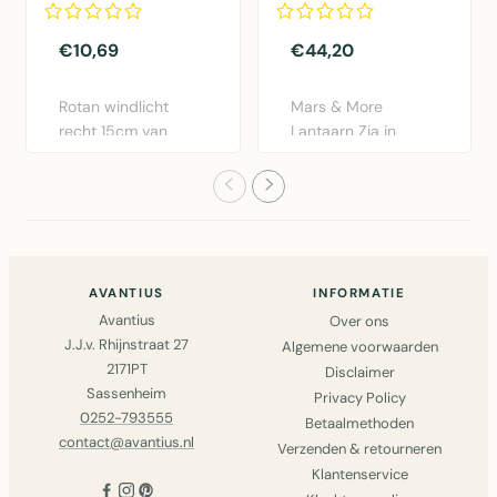
€10,69
€44,20
Rotan windlicht
Mars & More
recht 15cm van
Lantaarn Zia in
Mars & More.
brons. Elegante
Natuurlijk rotan..
ijzeren lantaarn..
AVANTIUS
INFORMATIE
Avantius
Over ons
J.J.v. Rhijnstraat 27
Algemene voorwaarden
2171PT
Disclaimer
Sassenheim
Privacy Policy
0252-793555
Betaalmethoden
contact@avantius.nl
Verzenden & retourneren
Klantenservice