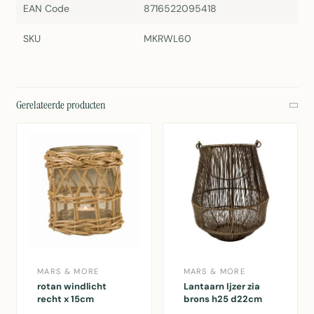
EAN Code
8716522095418
SKU
MKRWL60
Gerelateerde producten
MARS & MORE
MARS & MORE
rotan windlicht
Lantaarn Ijzer zia
recht x 15cm
brons h25 d22cm