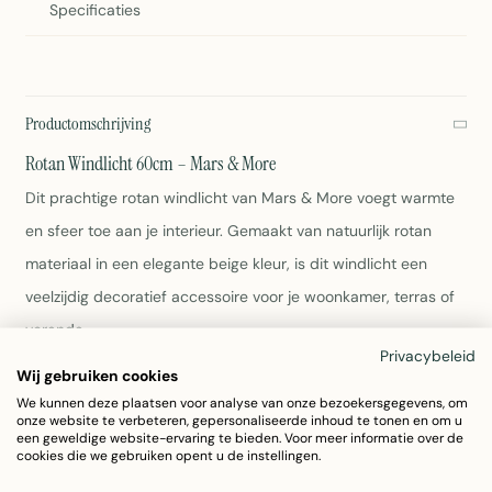
Specificaties
Productomschrijving
Rotan Windlicht 60cm – Mars & More
Dit prachtige rotan windlicht van Mars & More voegt warmte
en sfeer toe aan je interieur. Gemaakt van natuurlijk rotan
materiaal in een elegante beige kleur, is dit windlicht een
veelzijdig decoratief accessoire voor je woonkamer, terras of
veranda.
Privacybeleid
Wij gebruiken cookies
Afmetingen: 32x32x50cm
We kunnen deze plaatsen voor analyse van onze bezoekersgegevens, om
Materiaal: Natuurlijk rotan
onze website te verbeteren, gepersonaliseerde inhoud te tonen en om u
Kleur: Beige
een geweldige website-ervaring te bieden. Voor meer informatie over de
cookies die we gebruiken opent u de instellingen.
Gewicht: 414g
Onderhoud: Afnemen met een vochtige doek