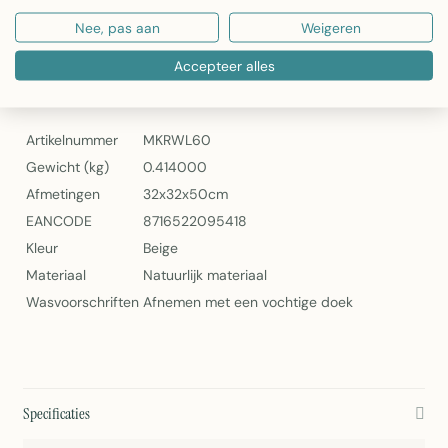
Artikelnummer: MKRWL60
Nee, pas aan
Weigeren
Rotan Windlicht 60cm – Mars & More
Accepteer alles
Specificaties
Artikelnummer
MKRWL60
Gewicht (kg)
0.414000
Afmetingen
32x32x50cm
EANCODE
8716522095418
Kleur
Beige
Materiaal
Natuurlijk materiaal
Wasvoorschriften
Afnemen met een vochtige doek
Specificaties