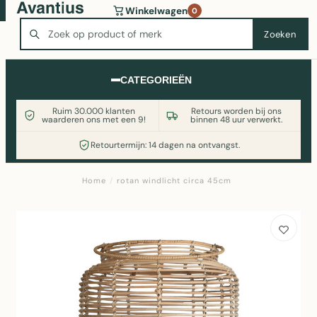
Wasmachine of koelkast nodig? Vergelijk alle prijzen op
Winkelwagen
0
Witgoedaanbod.nl
Zoeken
Zoeken
CATEGORIEËN
Ruim 30.000 klanten
Retours worden bij ons
waarderen ons met een 9!
binnen 48 uur verwerkt.
Retourtermijn: 14 dagen na ontvangst.
Home
/
rotan windlicht circa 45cm