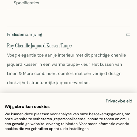
Specificaties
Productomschrijving
Roy Chenille Jaquard Kussen Taupe
Voeg elegantie toe aan je interieur met dit prachtige chenille
jaquard kussen in een warme taupe-kleur. Het kussen van
Linen & More combineert comfort met een verfijnd design
dankzij het structuurrijke jaquard-weefsel.
Afmeting: 45x45cm (dikte 3,5cm)
Privacybeleid
Materiaal: 100% polyester
Wij gebruiken cookies
Kleur: Taupe
We kunnen deze plaatsen voor analyse van onze bezoekersgegevens, om
onze website te verbeteren, gepersonaliseerde inhoud te tonen en om u
Gewicht: 500g
een geweldige website-ervaring te bieden. Voor meer informatie over de
Wasvoorschriften: zie label
cookies die we gebruiken opent u de instellingen.
Artikelnummer: 7003GGT02