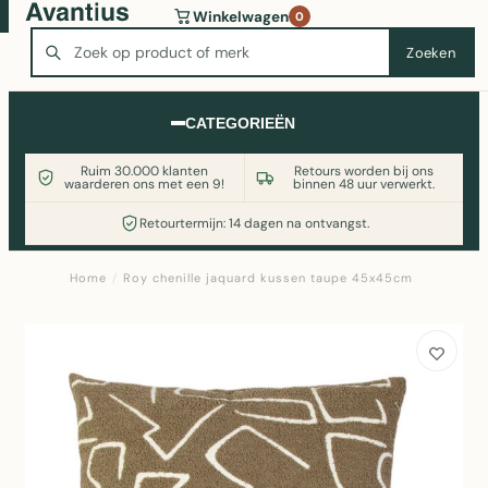
Wasmachine of koelkast nodig? Vergelijk alle prijzen op
Winkelwagen
0
Witgoedaanbod.nl
Zoeken
Zoeken
CATEGORIEËN
Ruim 30.000 klanten
Retours worden bij ons
waarderen ons met een 9!
binnen 48 uur verwerkt.
Retourtermijn: 14 dagen na ontvangst.
Home
/
Roy chenille jaquard kussen taupe 45x45cm