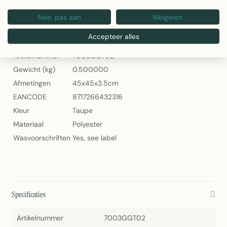
Roy Chenille Jaquard Kussen Taupe van Linen & More
Nee, pas aan
Weigeren
Specificaties
Accepteer alles
Artikelnummer
7003GGT02
Gewicht (kg)
0.500000
Afmetingen
45x45x3.5cm
EANCODE
8717266432316
Kleur
Taupe
Materiaal
Polyester
Wasvoorschriften
Yes, see label
Specificaties
Artikelnummer
7003GGT02