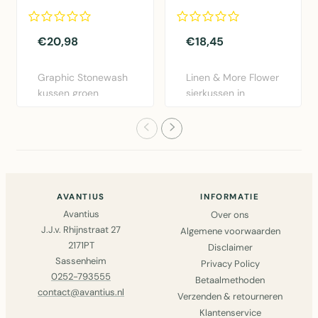
30x50cm
dia40x12cm
€20,98
€18,45
Graphic Stonewash
Linen & More Flower
kussen groen
sierkussen in
30x50cm van Linen
bordeaux rood.
& More. Lux..
Diameter 40..
AVANTIUS
INFORMATIE
Avantius
Over ons
J.J.v. Rhijnstraat 27
Algemene voorwaarden
2171PT
Disclaimer
Sassenheim
Privacy Policy
0252-793555
Betaalmethoden
contact@avantius.nl
Verzenden & retourneren
Klantenservice