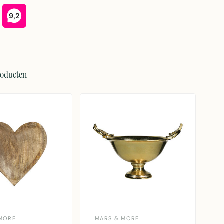
roducten
MORE
MARS & MORE
M