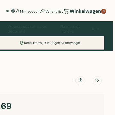
Winkelwagen
Mijn account
Verlanglijst
0
NL
Woonaccessoires en
Playmarket
Tuin
decoratie
Trolleys
Retourtermijn: 14 dagen na ontvangst.
,69