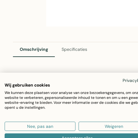
Omschrijving
Specificaties
Schaal Hert Groot 38cm - Mars & More
Privacy
Wij gebruiken cookies
Een elegante decoratieve schaal met een mooi hertendes
We kunnen deze plaatsen voor analyse van onze bezoekersgegevens, om on
website te verbeteren, gepersonaliseerde inhoud te tonen en om u een gewe
38cm is gemaakt van kwalitatief aluminium in een trendy 
website-ervaring te bieden. Voor meer informatie over de cookies die we geb
opent u de instellingen.
woonaccessoire voor wie houdt van natuurinspiratie in he
Nee, pas aan
Weigeren
Afmetingen: 38 x 28 x 20 cm
Materiaal: Aluminium
Accepteer alles