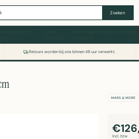
Wasmachine of koelkast nodig? Vergelijk alle prijzen op Witgoedaanbod.nl
Zoeken
hootkussen en
Sfeer
Sfeerhaarden & Bio-ethanol
ptray
Thema's
branders
Retours worden bij ons binnen 48 uur verwerkt.
8cm
MARS & MORE
€126
Incl. btw