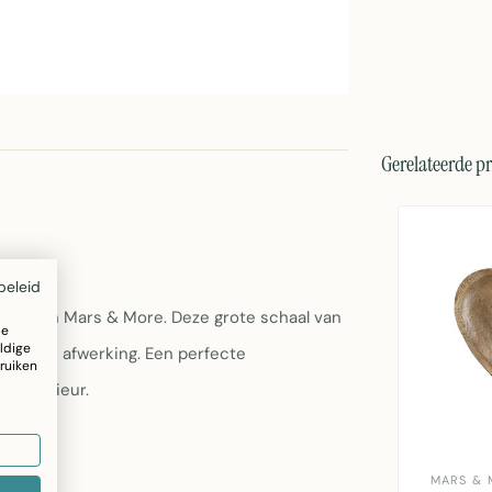
Gerelateerde p
beleid
ign van Mars & More. Deze grote schaal van
ze
ldige
zilveren afwerking. Een perfecte
ruiken
t interieur.
MARS & 