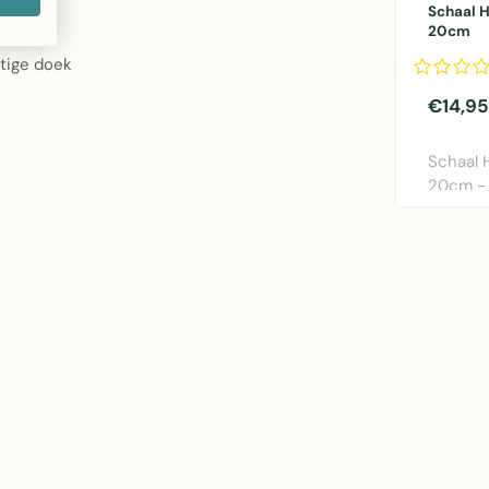
Schaal 
20cm
tige doek
€14,95
Schaal 
20cm -
houten s