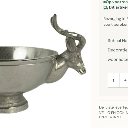
Op voorraa
Dit artik
Bezorging in 
apart bereken
Schaal He
Decoratie
woonaccess
+
AANTAL
De juiste leverti
VEILIG EN OOK 
ONZE WINKEL