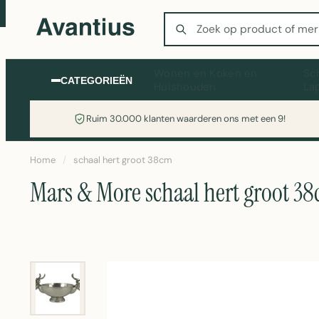
Zoeken
Wonen en Koken en
Sc
CATEGORIEËN
Huishouden
La
Ruim 30.000 klanten waarderen ons met een 9!
Home
/
schaal hert groot 38cm
Mars & More schaal hert groot 3