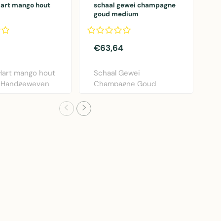
Hart mango hout
schaal gewei champagne
S
goud medium
2
€63,64
€
Hart mango hout
Schaal Gewei
D
 Handgeweven
Champagne Goud
m
chaal in h..
Medium - Elegante
2
decoratieve sc..
v