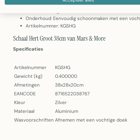
Kleur: Zilver
Gewicht: 400 gram
Onderhoud: Eenvoudig schoonmaken met een voch
Artikelnummer: KGSHG
Schaal Hert Groot 38cm van Mars & More
Specificaties
Artikelnummer
KGSHG
Gewicht (kg)
0.400000
Afmetingen
38x28x20cm
EANCODE
8716522038767
Kleur
Zilver
Materiaal
Aluminium
Wasvoorschriften
Afnemen met een vochtige doek