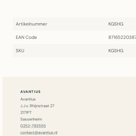
Artikelnummer
KGSHG
EAN Code
8716522038
SKU
KGSHG
AVANTIUS
Avantius
J.J.v. Rhijnstraat 27
2171PT
Sassenheim
0252-793555
contact@avantius.nl