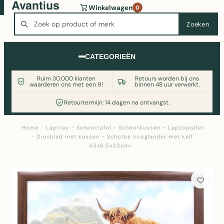
Wasmachine of koelkast nodig? Vergelijk alle prijzen op
Winkelwagen
0
Witgoedaanbod.nl
Zoeken
Zoeken
CATEGORIEËN
Ruim 30.000 klanten
Retours worden bij ons
waarderen ons met een 9!
binnen 48 uur verwerkt.
Retourtermijn: 14 dagen na ontvangst.
Home
/
Laptray - Schoottafel - Schootkussen - Laptoptafel
- Dienblad met kussen - Schotse hooglander met kalf
43x6.5x33cm-