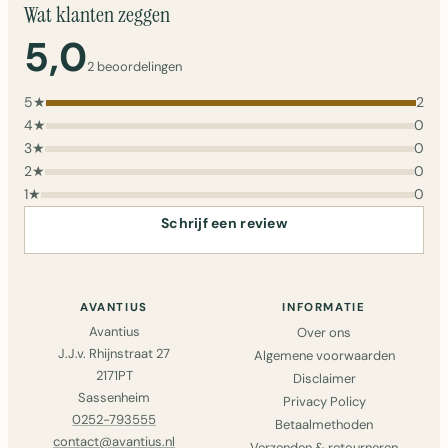
Wat klanten zeggen
5,0
2 beoordelingen
5★
2
4★
0
3★
0
2★
0
1★
0
Schrijf een review
AVANTIUS
INFORMATIE
Avantius
Over ons
J.J.v. Rhijnstraat 27
Algemene voorwaarden
2171PT
Disclaimer
Sassenheim
Privacy Policy
0252-793555
Betaalmethoden
contact@avantius.nl
Verzenden & retourneren