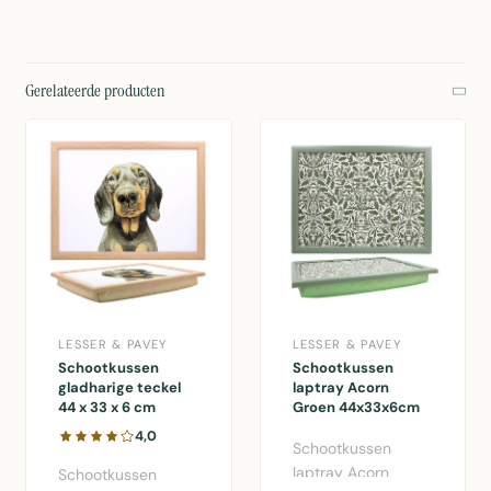
Gerelateerde producten
LESSER & PAVEY
LESSER & PAVEY
Schootkussen
Schootkussen
gladharige teckel
laptray Acorn
44 x 33 x 6 cm
Groen 44x33x6cm
4,0
Schootkussen
laptray Acorn
Schootkussen