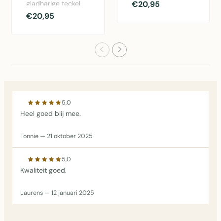
Groen - functioneel
gladharige teckel
€20,95
dienblad met
van Robert James
€20,95
kussen voor ontbijt
Hull, 44 x 33 cm,
..
met aquarelpri..
5,0
Heel goed blij mee.
Tonnie — 21 oktober 2025
5,0
Kwaliteit goed.
Laurens — 12 januari 2025