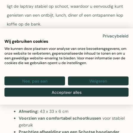
ligt de laptray stabiel op schoot, waardoor u eenvoudig kunt
genieten van een ontbijt, lunch, diner of een ontspannen kop
koffie op de bank.
Privacybeleid
De stevige bovenplaat biedt voldoende ruimte voor borden,
Wij gebruiken cookies
We kunnen deze plaatsen voor analyse van onze bezoekersgegevens, om
glazen, laptops of boeken, terwijl het zachte kussen zich
onze website te verbeteren, gepersonaliseerde inhoud te tonen en om u
aanpast aan uw benen voor extra comfort. Met een formaat
een geweldige website-ervaring te bieden. Voor meer informatie over de
cookies die we gebruiken opent u de instellingen.
van
43 x 33 x 6 cm
is deze laptray zowel praktisch als
veelzijdig in gebruik. Een ideale combinatie van functionaliteit
Nee, pas aan
Weigeren
en een landelijke uitstraling.
Accepteer alles
Belangrijkste kenmerken
Afmeting:
43 x 33 x 6 cm
Voorzien van comfortabel schootkussen
voor stabiel
gebruik
Prachtige afbeelding van een Schotse hooglander