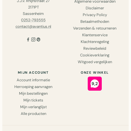
J.J.v. Rhijnstraat 27
Algemene voorwaarden
2171PT
Disclaimer
Sassenheim
Privacy Policy
0252-793555
Betaalmethoden
contact@avantius.nl
Verzenden & retourneren
Klantenservice
Klachtenregeling
Reviewbeleid
Cookieverklaring
Witgoed vergelijken
MIJN ACCOUNT
ONZE WINKEL
Account informatie
Herroeping aanvragen
Mijn bestellingen
Mijn tickets
Mijn verlanglijst
Alle producten