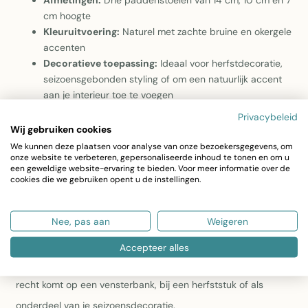
Afmetingen:
Drie paddenstoelen van 14 cm, 10 cm en 7
cm hoogte
Kleuruitvoering:
Naturel met zachte bruine en okergele
accenten
Decoratieve toepassing:
Ideaal voor herfstdecoratie,
seizoensgebonden styling of om een natuurlijk accent
aan je interieur toe te voegen
Privacybeleid
Breng de warme sfeer van de herfst in huis met deze
Wij gebruiken cookies
prachtige set van drie natuurlijke paddenstoelen, vervaardigd
We kunnen deze plaatsen voor analyse van onze bezoekersgegevens, om
onze website te verbeteren, gepersonaliseerde inhoud te tonen en om u
uit massief grenenhout. Elke paddenstoel is uniek en deels
een geweldige website-ervaring te bieden. Voor meer informatie over de
cookies die we gebruiken opent u de instellingen.
geverfd in zachte, aardse tinten, waardoor ze een speels
maar toch stijlvol accent geven aan je interieur.
Nee, pas aan
Weigeren
Met hun verschillende hoogtes van 14 cm, 10 cm en 7 cm
Accepteer alles
vormen ze samen een harmonieuze set die perfect tot zijn
recht komt op een vensterbank, bij een herfststuk of als
onderdeel van je seizoensdecoratie.