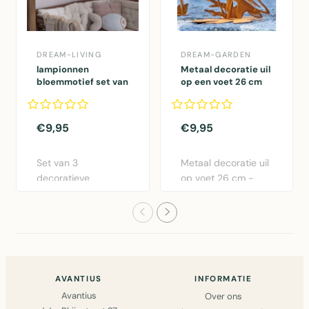
DREAM-LIVING
DREAM-GARDEN
lampionnen
Metaal decoratie uil
bloemmotief set van
op een voet 26 cm
3
€9,95
€9,95
Set van 3
Metaal decoratie uil
decoratieve
op voet 26 cm -
lampionnen met
Decoratief sculptuur
bloemmotief in
vo..
zachtroz..
AVANTIUS
INFORMATIE
Avantius
Over ons