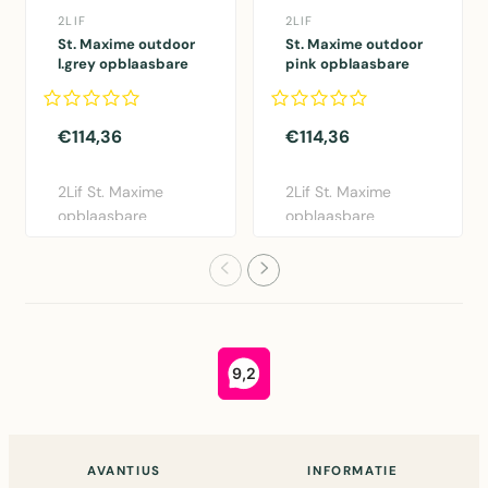
2LIF
2LIF
St. Maxime outdoor
St. Maxime outdoor
l.grey opblaasbare
pink opblaasbare
Sofa 70 x 90 x 70 cm
Sofa 70 x 90 x 70 cm
€114,36
€114,36
2Lif St. Maxime
2Lif St. Maxime
opblaasbare
opblaasbare
outdoor sofa in
outdoor sofa in roze.
lichtgrijs. Comf..
Comfortabe..
AVANTIUS
INFORMATIE