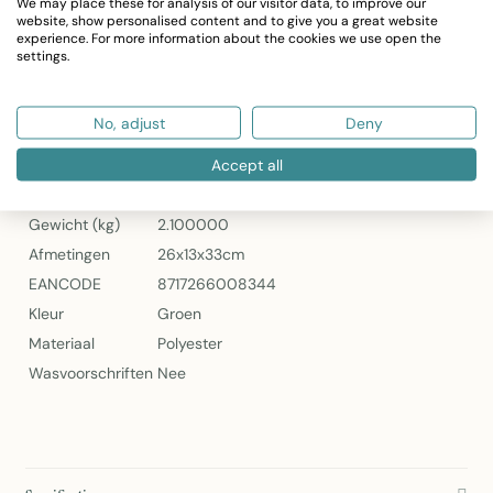
We may place these for analysis of our visitor data, to improve our
Compact opvouwbaar (25 x 13 x 33 cm)
website, show personalised content and to give you a great website
Ideaal voor tuin, balkon en terras
experience. For more information about the cookies we use open the
settings.
Artikelnummer: 7027GSM6069
2Lif St. Maxime Opblaasbare Outdoor Sofa Groen
No, adjust
Deny
Specificaties
Accept all
Artikelnummer
7027GSM6069
Gewicht (kg)
2.100000
Afmetingen
26x13x33cm
EANCODE
8717266008344
Kleur
Groen
Materiaal
Polyester
Wasvoorschriften
Nee