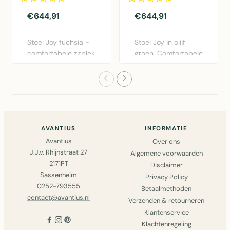
€644,91
€644,91
Stoel Joy fuchsia -
Stoel Joy in olijf
comfortabele zitplek
groen. Comfortabele
met katoen
fauteuil van katoen
bekledin..
m..
AVANTIUS
INFORMATIE
Avantius
Over ons
J.J.v. Rhijnstraat 27
Algemene voorwaarden
2171PT
Disclaimer
Sassenheim
Privacy Policy
0252-793555
Betaalmethoden
contact@avantius.nl
Verzenden & retourneren
Klantenservice
Klachtenregeling