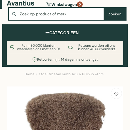
Wasmachine of koelkast nodig? Vergelijk alle prijzen op
Winkelwagen
0
Witgoedaanbod.nl
Zoeken
Zoeken
CATEGORIEËN
Ruim 30.000 klanten
Retours worden bij ons
waarderen ons met een 9!
binnen 48 uur verwerkt.
Retourtermijn: 14 dagen na ontvangst.
Home
/
stoel tibetan lamb bruin 60x72x74cm