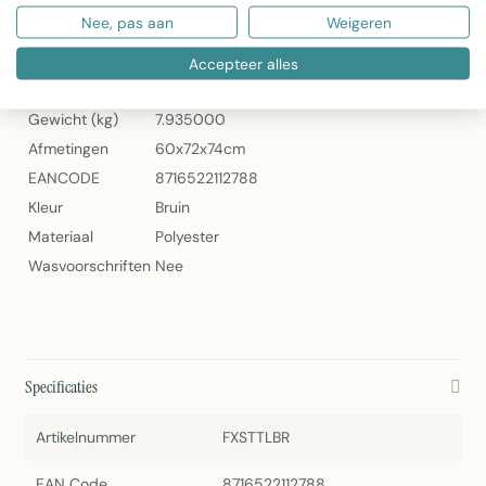
Nee, pas aan
Weigeren
Specificaties
Accepteer alles
Artikelnummer
FXSTTLBR
Gewicht (kg)
7.935000
Afmetingen
60x72x74cm
EANCODE
8716522112788
Kleur
Bruin
Materiaal
Polyester
Wasvoorschriften
Nee
Specificaties
Artikelnummer
FXSTTLBR
EAN Code
8716522112788