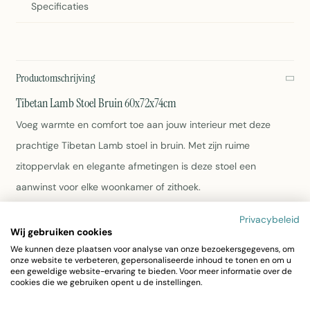
Specificaties
Productomschrijving
Tibetan Lamb Stoel Bruin 60x72x74cm
Voeg warmte en comfort toe aan jouw interieur met deze
prachtige Tibetan Lamb stoel in bruin. Met zijn ruime
zitoppervlak en elegante afmetingen is deze stoel een
aanwinst voor elke woonkamer of zithoek.
Privacybeleid
Afmetingen: 60x72x74cm
Wij gebruiken cookies
Kleur: Bruin
We kunnen deze plaatsen voor analyse van onze bezoekersgegevens, om
Materiaal: Polyester
onze website te verbeteren, gepersonaliseerde inhoud te tonen en om u
Gewicht: 7,9kg
een geweldige website-ervaring te bieden. Voor meer informatie over de
cookies die we gebruiken opent u de instellingen.
Artikelnummer: FXSTTLBR
Verzorgingsvriendelijk polyester materiaal