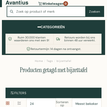
Wasmachine of koelkast nodig? Vergelijk alle prijzen op
Winkelwagen
0
Witgoedaanbod.nl
Zoeken
Zoeken
CATEGORIEËN
Ruim 30.000 klanten
Retours worden bij ons
waarderen ons met een 9!
binnen 48 uur verwerkt.
Retourtermijn: 14 dagen na ontvangst.
Home
/
Tags
/
bijzettafel
Producten getagd met bijzettafel
FILTERS
Sorteren
op