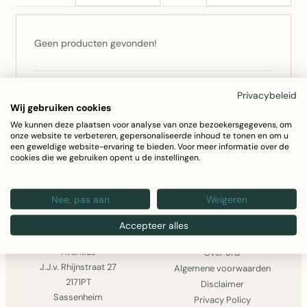
Geen producten gevonden!
Niet gevonden wat u zocht? Bel ons op
0252 –
Privacybeleid
Wij gebruiken cookies
793555
of
stuur een bericht
— we zoeken het voor u
We kunnen deze plaatsen voor analyse van onze bezoekersgegevens, om
op.
onze website te verbeteren, gepersonaliseerde inhoud te tonen en om u
een geweldige website-ervaring te bieden. Voor meer informatie over de
cookies die we gebruiken opent u de instellingen.
GA VERDER MET WINKELEN
Nee, pas aan
Weigeren
Accepteer alles
AVANTIUS
INFORMATIE
Avantius
Over ons
J.J.v. Rhijnstraat 27
Algemene voorwaarden
2171PT
Disclaimer
Sassenheim
Privacy Policy