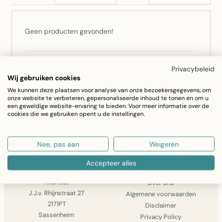
Geen producten gevonden!
Niet gevonden wat u zocht? Bel ons op
0252 –
Privacybeleid
Wij gebruiken cookies
793555
of
stuur een bericht
— we zoeken het voor u
We kunnen deze plaatsen voor analyse van onze bezoekersgegevens, om
op.
onze website te verbeteren, gepersonaliseerde inhoud te tonen en om u
een geweldige website-ervaring te bieden. Voor meer informatie over de
cookies die we gebruiken opent u de instellingen.
GA VERDER MET WINKELEN
Nee, pas aan
Weigeren
Accepteer alles
AVANTIUS
INFORMATIE
Avantius
Over ons
J.J.v. Rhijnstraat 27
Algemene voorwaarden
2171PT
Disclaimer
Sassenheim
Privacy Policy