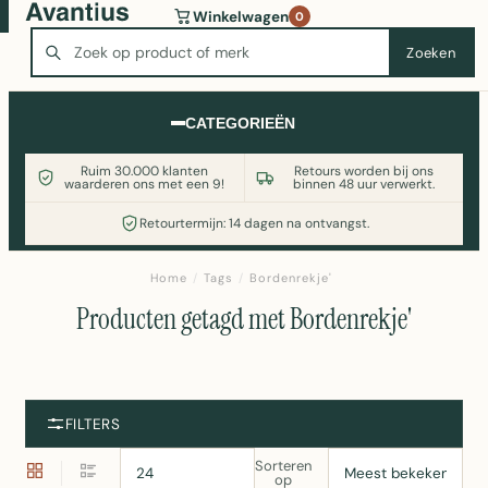
Wasmachine of koelkast nodig? Vergelijk alle prijzen op
Winkelwagen
0
Witgoedaanbod.nl
Zoeken
Zoeken
CATEGORIEËN
Ruim 30.000 klanten
Retours worden bij ons
waarderen ons met een 9!
binnen 48 uur verwerkt.
Retourtermijn: 14 dagen na ontvangst.
Home
/
Tags
/
Bordenrekje'
Producten getagd met Bordenrekje'
FILTERS
Sorteren
op