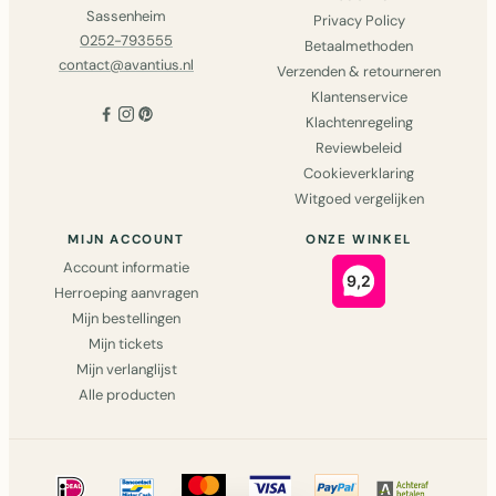
Sassenheim
Privacy Policy
0252-793555
Betaalmethoden
contact@avantius.nl
Verzenden & retourneren
Klantenservice
Klachtenregeling
Reviewbeleid
Cookieverklaring
Witgoed vergelijken
MIJN ACCOUNT
ONZE WINKEL
Account informatie
Herroeping aanvragen
Mijn bestellingen
Mijn tickets
Mijn verlanglijst
Alle producten