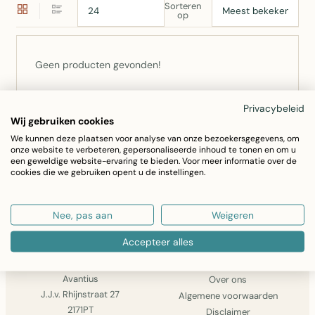
Sorteren
op
Geen producten gevonden!
Privacybeleid
Niet gevonden wat u zocht? Bel ons op
0252 –
Wij gebruiken cookies
793555
of
stuur een bericht
— we zoeken het voor u
We kunnen deze plaatsen voor analyse van onze bezoekersgegevens, om
onze website te verbeteren, gepersonaliseerde inhoud te tonen en om u
op.
een geweldige website-ervaring te bieden. Voor meer informatie over de
cookies die we gebruiken opent u de instellingen.
GA VERDER MET WINKELEN
Nee, pas aan
Weigeren
Accepteer alles
AVANTIUS
INFORMATIE
Avantius
Over ons
J.J.v. Rhijnstraat 27
Algemene voorwaarden
2171PT
Disclaimer