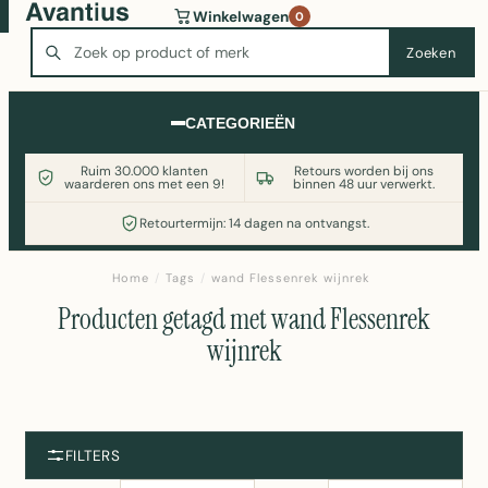
Wasmachine of koelkast nodig? Vergelijk alle prijzen op
Winkelwagen
0
Witgoedaanbod.nl
Zoeken
Zoeken
CATEGORIEËN
Ruim 30.000 klanten
Retours worden bij ons
waarderen ons met een 9!
binnen 48 uur verwerkt.
Retourtermijn: 14 dagen na ontvangst.
Home
/
Tags
/
wand Flessenrek wijnrek
Producten getagd met wand Flessenrek
wijnrek
FILTERS